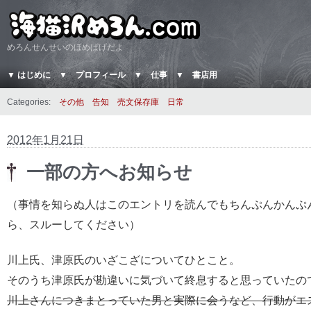
めろんせんせいのほめぱげだよ
▼ はじめに
▼ プロフィール
▼ 仕事
▼ 書店用
Categories:
その他
告知
売文保存庫
日常
2012年1月21日
一部の方へお知らせ
（事情を知らぬ人はこのエントリを読んでもちんぷんかんぷ
ら、スルーしてください）
川上氏、津原氏のいざこざについてひとこと。
そのうち津原氏が勘違いに気づいて終息すると思っていたの
川上さんにつきまとっていた男と実際に会うなど、行動がエ