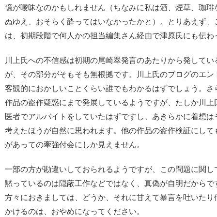
憶が曖昧なのかもしれません（ちなみに私は酒、煙草、珈琲
ぬゆえ、おそらく酔ってはいなかったかと）。とりあえず、
は、初期段階で何人かの担当編集さん経由で津原氏にも伝わ
川上氏への不信感は初期の尾崎翠発言のあたりから発してい
が、その部分がそもそも無根拠です。川上氏のブログのエン
客観的におかしいことくらい誰でもわかるはずでしょう。さ
作品の盗作疑惑にまで発展しているようですが、たしか川上
医者でアルバイトをしていたはずですし、あきらかに着想は
考えたほうが自然に思われます。他の作品の盗作検証にして
があっての牽強付会にしか見えません。
一部の方が勘違いしておられるようですが、この問題に関し
黙っているのは隠蔽工作などではなく、真偽が自明だからで
方々におきましては、どうか、それに甘えて暴言を吐いたり
かけるのは、おやめになってください。