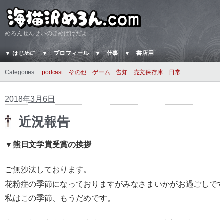
めろんせんせいのほめぱげだよ
▼ はじめに
▼ プロフィール
▼ 仕事
▼ 書店用
Categories:
podcast
その他
ゲーム
告知
売文保存庫
日常
2018年3月6日
近況報告
▼熊日文学賞受賞の挨拶
ご無沙汰しております。
花粉症の季節になっておりますがみなさまいかがお過ごしで
私はこの季節、もうだめです。