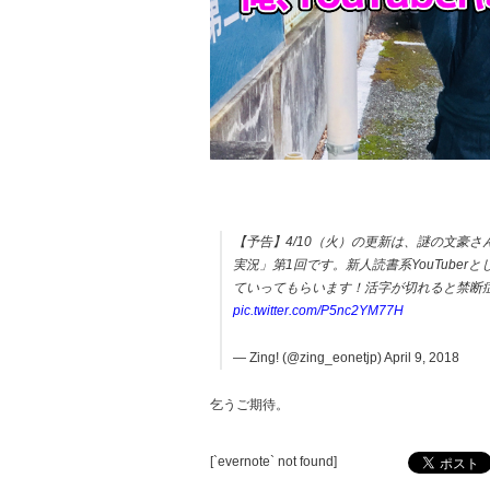
【予告】4/10（火）の更新は、謎の文豪さ
実況」第1回です。新人読書系YouTube
ていってもらいます！活字が切れると禁断
pic.twitter.com/P5nc2YM77H
— Zing! (@zing_eonetjp) April 9, 2018
乞うご期待。
[`evernote` not found]