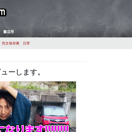
 書店用
売文保存庫
日常
デビューします。