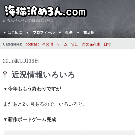
めろんせんせいのほめぱげだよ
▼ はじめに
▼ プロフィール
▼ 仕事
▼ 書店用
Categories:
podcast
その他
ゲーム
告知
売文保存庫
日常
2017年11月19日
近況情報いろいろ
▼今年ももう終わりですが
まだあと2ヶ月あるので、いろいろと。
▼新作ボードゲーム完成