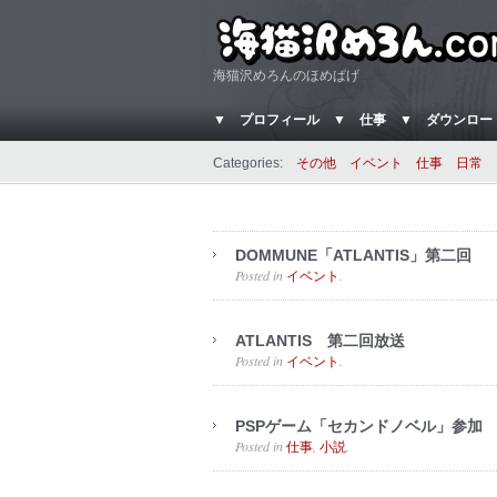
海猫沢めろんのほめぱげ
▼ プロフィール
▼ 仕事
▼ ダウンロー
Categories:
その他
イベント
仕事
日常
DOMMUNE「ATLANTIS」第二回
Posted in
.
イベント
ATLANTIS 第二回放送
Posted in
.
イベント
PSPゲーム「セカンドノベル」参加
Posted in
,
.
仕事
小説