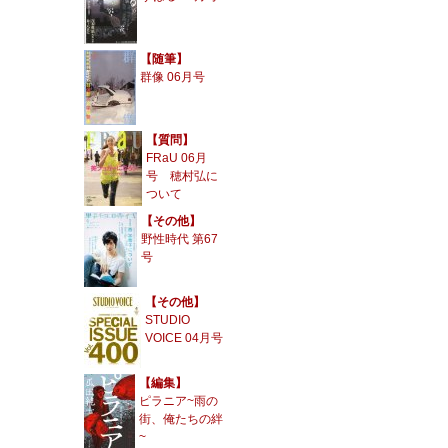
【随筆】
群像 06月号
【質問】
FRaU 06月
号 穂村弘に
ついて
【その他】
野性時代 第67
号
【その他】
STUDIO
VOICE 04月号
【編集】
ピラニア~雨の
街、俺たちの絆
~