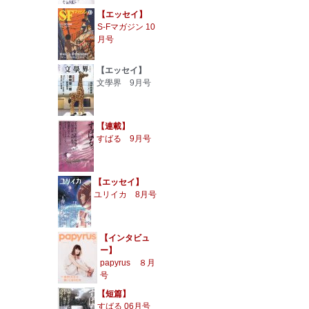
【エッセイ】
S-Fマガジン 10
月号
【エッセイ】
文學界 9月号
【連載】
すばる 9月号
【エッセイ】
ユリイカ 8月号
【インタビュ
ー】
papyrus ８月
号
【短篇】
すばる 06月号