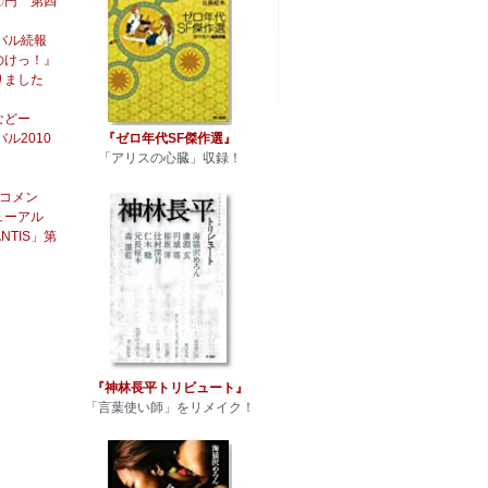
〇円 第四
バル続報
のけっ！』
りました
などー
『ゼロ年代SF傑作選』
ル2010
「アリスの心臓」収録！
てコメン
ューアル
NTIS」第
『神林長平トリビュート』
「言葉使い師」をリメイク！