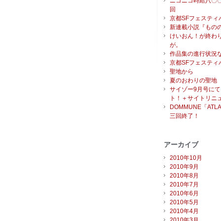
ニコニコ時給八〇
回
京都SFフェスティ
新連載小説『もの
けいおん！が終わ
が。
作品集の進行状況
京都SFフェスティバ
聖地から
夏のおわりの聖地
サイゾー9月号に
ト！＋サイトリニ
DOMMUNE「ATLA
三回終了！
アーカイブ
2010年10月
2010年9月
2010年8月
2010年7月
2010年6月
2010年5月
2010年4月
2010年3月