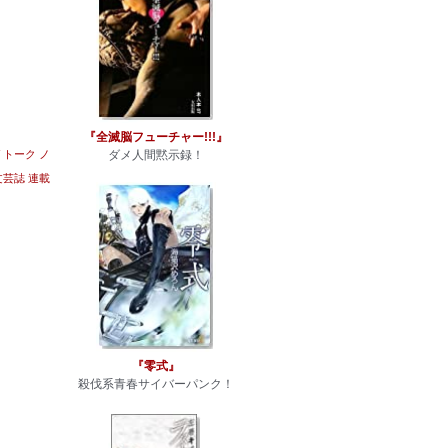
『全滅脳フューチャー!!!』
トーク
ノ
ダメ人間黙示録！
文芸誌
連載
『零式』
殺伐系青春サイバーパンク！