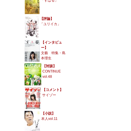
「すばる」
【評論】
「ユリイカ」
【インタビュ
ー】
文藝 特集・島
本理生
【対談】
CONTINUE
vol.48
【コメント】
サイゾー
【小説】
本人vol.11