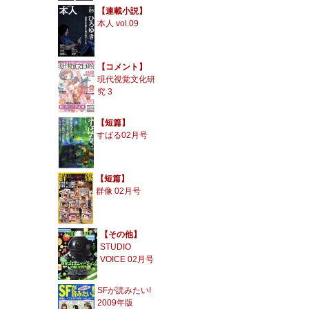
【連載小説】
本人 vol.09
【コメント】
現代視覚文化研
究 3
【短篇】
すばる02月号
【短篇】
群像 02月号
【その他】
STUDIO
VOICE 02月号
SFが読みたい!
2009年版