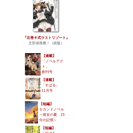
『左巻キ式ラストリゾート』
文部省推薦！（絶版）
【連載】
「ノベルアク
ト」
創刊号
【連載】
「すばる」
11月号
【短編】
セカンドノベル
～彼女の夏、15
分の記憶～
【短編】