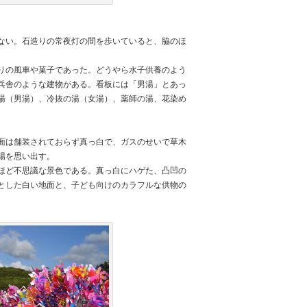
ない。石造りの常夜灯の間を歩いていると、脇のほ
りの風車や菓子であった。どうやら水子供養のよう
兵舎のような建物がある。看板には「男湯」とあっ
湯（男湯）、冷抜の湯（女湯）、薬師の湯、花染め
面は舗装されておらず真っ白で、ガスのせいで草木
場を思い出す。
ほど不思議な景色である。真っ白にハゲた、凸凹の
とした白い地面と、子ども向けのカラフルな供物の