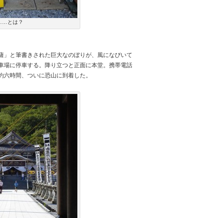
……とは？
薩」と筆書きされた巨大なのぼりが、風になびいて
車場に停車する。降り立つと正面に本堂。携帯電話
約六時間、ついに恐山に到着した。