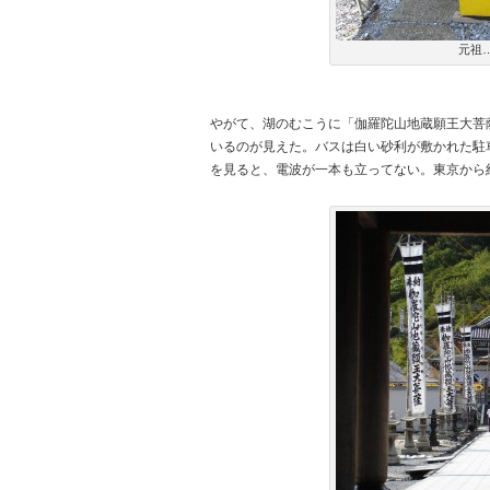
元祖
やがて、湖のむこうに「伽羅陀山地蔵願王大菩
いるのが見えた。バスは白い砂利が敷かれた駐
を見ると、電波が一本も立ってない。東京から