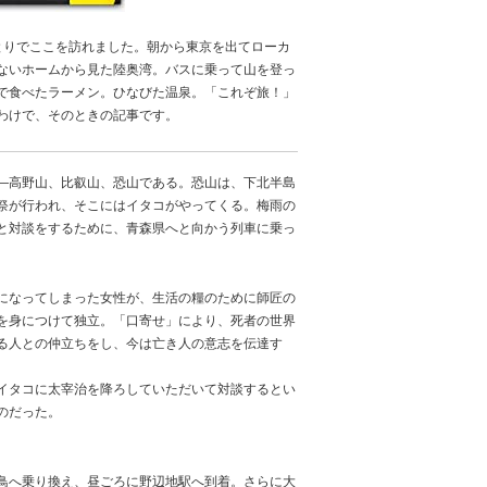
とりでここを訪れました。朝から東京を出てローカ
ないホームから見た陸奥湾。バスに乗って山を登っ
で食べたラーメン。ひなびた温泉。「これぞ旅！」
わけで、そのときの記事です。
―高野山、比叡山、恐山である。恐山は、下北半島
祭が行われ、そこにはイタコがやってくる。梅雨の
と対談をするために、青森県へと向かう列車に乗っ
になってしまった女性が、生活の糧のために師匠の
を身につけて独立。「口寄せ」により、死者の世界
る人との仲立ちをし、今は亡き人の意志を伝達す
イタコに太宰治を降ろしていただいて対談するとい
のだった。
鳥へ乗り換え、昼ごろに野辺地駅へ到着。さらに大