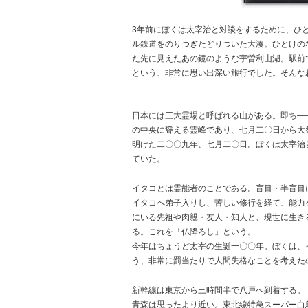
3年前にぼくは太宰治と対談をするために、ひ
ル鉄道をのりつぎたどりついた大湊。ひとけの
た先に見えたあの鏡のような宇曽利山湖。駅前
という、非常に思い出深い旅行でした。そんな
日本には三大霊場と呼ばれる山がある。即ち―
の中央に聳える霊峰であり、七月二〇日から大
明けた二〇〇九年、七月二〇日。ぼくは太宰治
ていた。
イタコとは霊能者のことである。盲目・半盲目
イタコへ弟子入りし、苦しい修行を経て、能力
にいる先祖や肉親・友人・知人と、現世に生き
る。これを「仏降ろし」という。
今年はちょうど太宰の生誕一〇〇年。ぼくは、
う、非常に罰当たりで人間失格なことを考えた
新幹線は東京から三時間半で八戸へ到着する。
青森は思ったより近い。東北線特急スーパー白