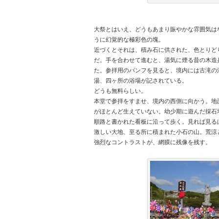
大祭とはいえ、どうもあまり賑やかな雰囲気は
うに幻覚的な極彩色の塊。
近づくとそれは、積み石に供された、色とりど
だ。手を合わせて進むと、湯気に煙る昔の木造
た。参拝用のパンフを見ると、境内には古滝の
湯、四ヶ所の浴場が記されている。
どうも無料らしい。
本堂で参拝をすませ、境内の西側に向かう。地
がほとんど生えていない。幼少期に遊んだ採石
順路と書かれた看板に沿って歩く。見れば見る
激しい大地、至る所に積まれた小石の山。荒涼
強烈なコントラストが、網膜に残像を残す。