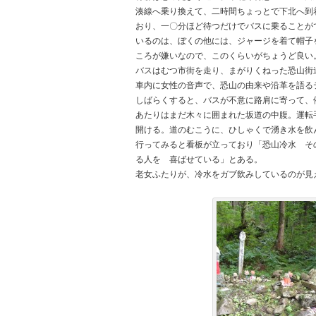
湊線へ乗り換えて、二時間ちょっとで下北へ到
おり、一〇分ほど待つだけでバスに乗ることが
いるのは、ぼくの他には、ジャージを着て帽子
ころが嫌いなので、このくらいがちょうど良い
バスはむつ市街を走り、まがりくねった恐山街
車内に女性の音声で、恐山の由来や沿革を語る
しばらくすると、バスが不意に路肩に寄って、
あたりはまだ木々に囲まれた坂道の中腹。運転
開ける。道のむこうに、ひしゃくで湧き水を飲
行ってみると看板が立っており「恐山冷水 そ
る人を 喜ばせている」とある。
老女ふたりが、冷水をガブ飲みしているのが見