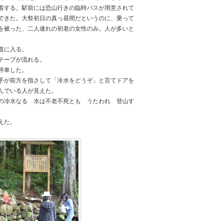
着する。駅前には恐山行きの臨時バスが用意されて
できた。大祭初日の真っ昼間だというのに、乗って
を被った、二人連れの初老の女性のみ。人が多いと
。
道に入る。
テープが流れる。
停車した。
手が前方を指さして「冷水をどうぞ」と言てドアを
んでいる人が見えた。
の冷水なる 水は不老不死とも うたわれ 登山す
えた。