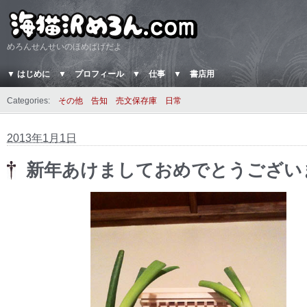
めろんせんせいのほめぱげだよ
▼ はじめに
▼ プロフィール
▼ 仕事
▼ 書店用
Categories:
その他
告知
売文保存庫
日常
2013年1月1日
新年あけましておめでとうござい