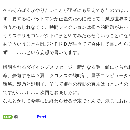
そろそろぼくがやりたいことが読者にも見えてきたのでは…
す。要するにバットマンが正義のために戦っても滅ぶ世界を
救うかもしれなくて、時間フィクションは根本的問題があっ
うミステリをコンパクトにまとめてみたらそういうことにな
あそういうことを乱歩とＰＫＤが生きてて合体して書いたら
ず！ ……という妄想で書いてます。
解明されるダイイングメッセージ。新たなる謎。館にとらわ
命。夢遊する幽々夏、クロノスの鳩時計。量子コンピューターI
策略。幾乃と処刑子、そして姫竜の行動の真意は（というの
ですが……）……次回もお楽しみに。
なんとかして今年には終わらせる予定ですんで、気長にお付
Tweet