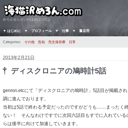
めろんせんせいのほめぱげだよ
▼ はじめに
▼ プロフィール
▼ 仕事
▼ 書店用
Categories:
その他
告知
売文保存庫
日常
2013年2月21日
ディスクロニアの鳩時計5話
genron.etcにて「ディスクロニアの鳩時計」5話目が掲載さ
調に進んでおります。
当初は5話で終わる予定だったのですがどうも……まったく
ない！ そんなわけですでに次回六話目もすでに入れている
らは後半に向けて加速していきます。