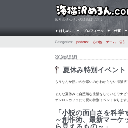
めろんせんせいのほめぱげだよ
▼ はじめに
▼ プロフィール
▼ 仕事
▼
Categories:
podcast
その他
ゲーム
告知
2013年8月6日
夏休み特別イベント
もうなんか熱いのか寒いのかわからない海猫沢
そんな夏休みに自堕落な生活をしているワナビ
ゲンロンカフェにて夏の特別イベントやります
「小説の面白さを科学
～創作術、最新マーケ
ら見えるもの～」