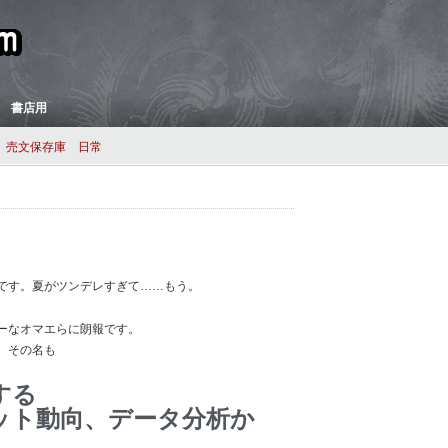
 書店用
売文保存庫
日常
です。夏がツンデレすぎて……もう。
ーなオマエらに朗報です。
。その名も
する
ット動向、データ分析か