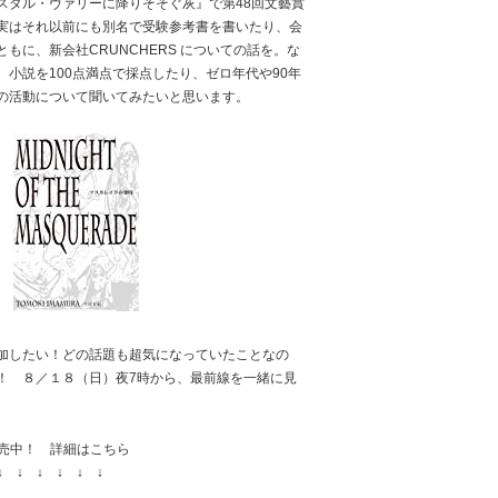
スタル・ヴァリーに降りそそぐ灰』で第48回文藝賞
実はそれ以前にも別名で受験参考書を書いたり、会
もに、新会社CRUNCHERS についての話を。な
小説を100点満点で採点したり、ゼロ年代や90年
の活動について聞いてみたいと思います。
加したい！どの話題も超気になっていたことなの
！ ８／１８（日）夜7時から、最前線を一緒に見
売中！ 詳細はこちら
↓ ↓ ↓ ↓ ↓ ↓