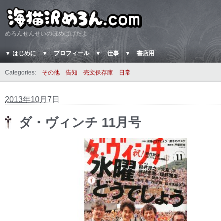
めろんせんせいのほめぱげだよ
▼ はじめに
▼ プロフィール
▼ 仕事
▼ 書店用
Categories:
その他
告知
売文保存庫
日常
2013年10月7日
ダ・ヴィンチ 11月号