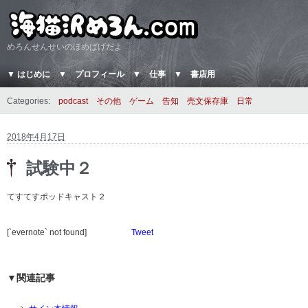
めろんせんせいのほめぱげだよ
▼ はじめに
▼ プロフィール
▼ 仕事
▼ 書店用
Categories:
podcast
その他
ゲーム
告知
売文保存庫
日常
2018年4月17日
試験中２
てすてすポッドキャスト２
[`evernote` not found]
Tweet
▼関連記事