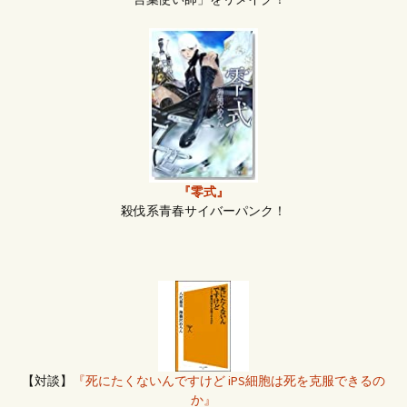
『零式』
殺伐系青春サイバーパンク！
【対談】
『死にたくないんですけど iPS細胞は死を克服できるの
か』