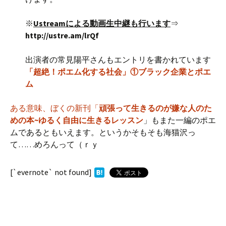
※
Ustreamによる動画生中継も行います
⇒
http://ustre.am/lrQf
出演者の常見陽平さんもエントリを書かれています
「超絶！ポエム化する社会」①ブラック企業とポエ
ム
ある意味、ぼくの新刊「
頑張って生きるのが嫌な人のた
めの本~ゆるく自由に生きるレッスン
」もまた一編のポエ
ムであるともいえます。というかそもそも海猫沢っ
て……めろんって（ｒｙ
[`evernote` not found]