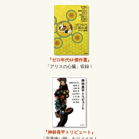
『ゼロ年代SF傑作選』
「アリスの心臓」収録！
『神林長平トリビュート』
「言葉使い師」をリメイク！