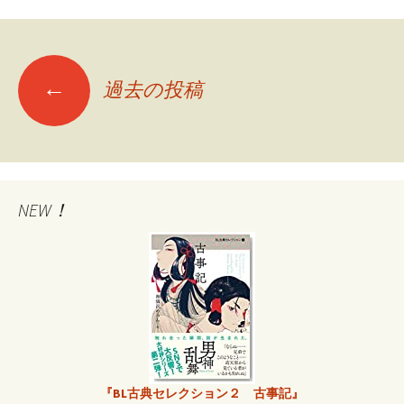
←
過去の投稿
投
稿
ナ
NEW！
ビ
ゲ
ー
『BL古典セレクション２ 古事記』