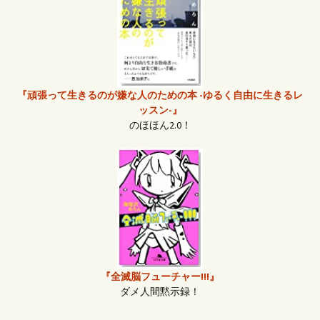
『頑張って生きるのが嫌な人のための本 -ゆるく自由に生きるレ
ッスン-』
のほほん2.0！
『全滅脳フューチャー!!!』
ダメ人間黙示録！