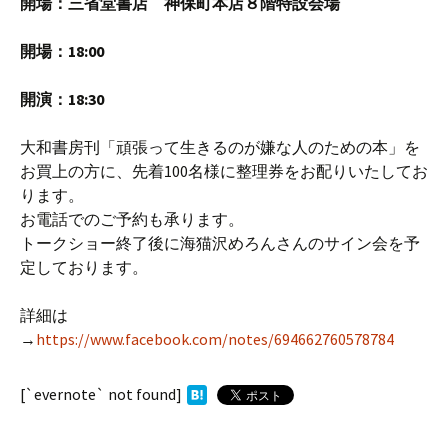
開場：三省堂書店 神保町本店８階特設会場
開場：18:00
開演：18:30
大和書房刊「頑張って生きるのが嫌な人のための本」を
お買上の方に、先着100名様に整理券をお配りいたしてお
ります。
お電話でのご予約も承ります。
トークショー終了後に海猫沢めろんさんのサイン会を予
定しております。
詳細は
→
https://www.facebook.com/notes/694662760578784
[`evernote` not found]