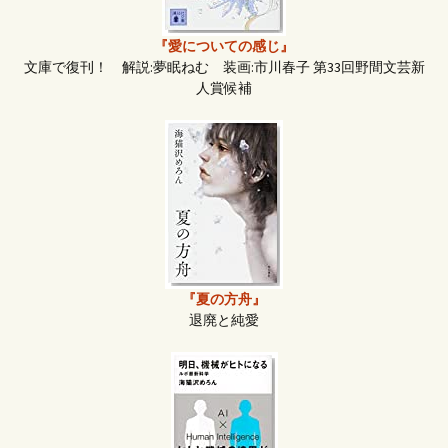
『愛についての感じ』
文庫で復刊！ 解説:夢眠ねむ 装画:市川春子 第33回野間文芸新
人賞候補
『夏の方舟』
退廃と純愛