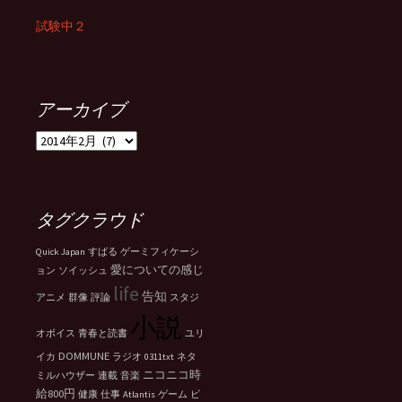
試験中２
アーカイブ
ア
ー
カ
イ
ブ
タグクラウド
Quick Japan
すばる
ゲーミフィケーシ
愛についての感じ
ョン
ソイッシュ
life
告知
アニメ
群像
評論
スタジ
小説
オボイス
青春と読書
ユリ
DOMMUNE
イカ
ラジオ
0311txt
ネタ
ニコニコ時
ミルハウザー
連載
音楽
給800円
健康
仕事
Atlantis
ゲーム
ビ