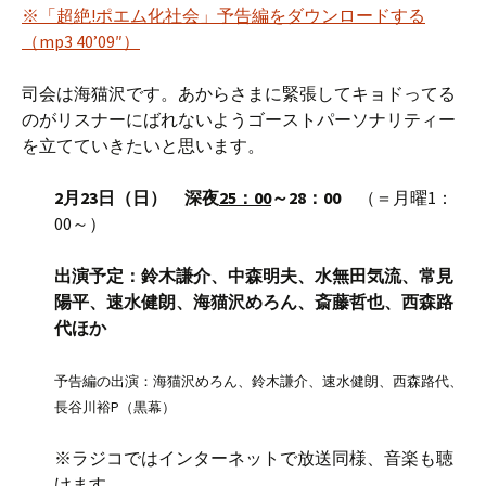
※「超絶!ポエム化社会」予告編をダウンロードする
（mp3 40’09″）
司会は海猫沢です。あからさまに緊張してキョドってる
のがリスナーにばれないようゴーストパーソナリティー
を立てていきたいと思います。
2月23日（日） 深夜
25：00
～28：00
（＝月曜1：
00～）
出演予定：鈴木謙介、中森明夫、水無田気流、常見
陽平、速水健朗、海猫沢めろん、斎藤哲也、西森路
代ほか
予告編の出演：海猫沢めろん、鈴木謙介、速水健朗、西森路代、
長谷川裕P（黒幕）
※ラジコではインターネットで放送同様、音楽も聴
けます。