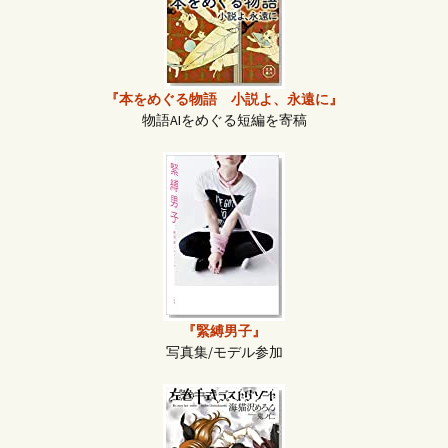
『本をめぐる物語 小説よ、永遠に』
物語AIをめぐる短編を寄稿
『緊縛男子』
写真集/モデル参加