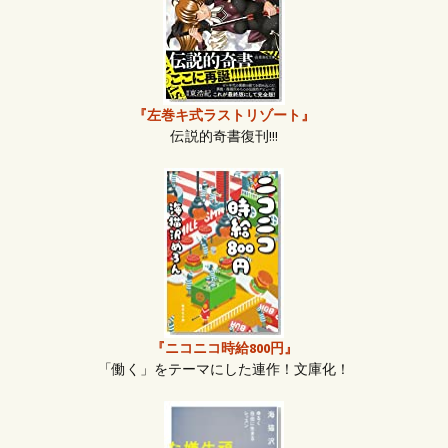
『左巻キ式ラストリゾート』
伝説的奇書復刊!!!
『ニコニコ時給800円』
「働く」をテーマにした連作！文庫化！