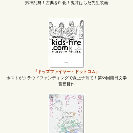
男神乱舞！古典をBL化！鬼才はらだ先生装画
シ
ョ
ン
『キッズファイヤー・ドットコム』
ホストがクラウドファンディングで炎上子育て！第59回熊日文学
賞受賞作