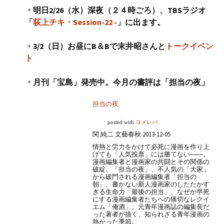
・明日2/26（水）深夜（２４時ごろ）、TBSラジオ
「
荻上チキ・Session-22 -
」に出ます。
・3/2（日）お昼にB＆Bで末井昭さんと
トークイベン
ト
・月刊「宝島」発売中。今月の書評は「担当の夜」
担当の夜
posted with
ヨメレバ
関 純二 文藝春秋 2013-12-05
情熱と労力をかけて必死に漫画を作り上
げても「人気投票」には勝てない――。
漫画編集者と漫画家の共闘とその関係の
破綻、「担当の夜」、不人気の「大家」
から破門される漫画編集者「担当の
朝」、書かない新人漫画家のしたたかす
ぎる生命力「最後の担当」、なぜか早死
にする漫画編集者たちへの痛切なレクイ
エム「俺酒」。元青年漫画誌の編集長だ
った著者が描く、知られざる青年漫画の
熱かった季節。