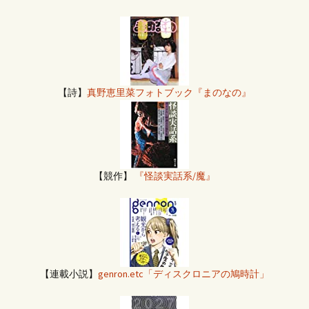
【詩】
真野恵里菜フォトブック『まのなの』
【競作】
『怪談実話系/魔』
【連載小説】
genron.etc「ディスクロニアの鳩時計」