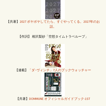
【共著】
2027 ボヤボヤしてたら、すぐやってくる。2027年のお
話。
【作詞】 相沢梨紗「空想タイムトラベループ」
【連載】
「ダ･ヴィンチ」7人のブックウォッチャー
【共著】
DOMMUNE オフィシャルガイドブック-1ST