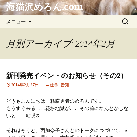
海猫沢めろん.com
コ
検
メニュー
ン
索:
テ
ン
月別アーカイブ: 2014年2月
ツ
へ
ス
キ
新刊発売イベントのお知らせ（その2）
ッ
プ
2014年2月27日
仕事
,
告知
どうもこんにちは、粘膜勇者のめろんです。
もうすぐ来る……花粉地獄が……その前になんとかしな
いと……粘膜を。
それはそうと、西加奈子さんとのトークにつづいて、３