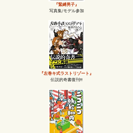
『緊縛男子』
写真集/モデル参加
『左巻キ式ラストリゾート』
伝説的奇書復刊!!!