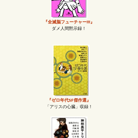
『全滅脳フューチャー!!!』
ダメ人間黙示録！
『ゼロ年代SF傑作選』
「アリスの心臓」収録！