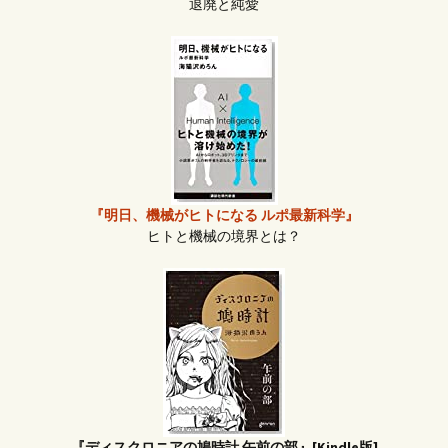
退廃と純愛
『明日、機械がヒトになる ルポ最新科学』
ヒトと機械の境界とは？
『ディスクロニアの鳩時計 午前の部』[Kindle版]