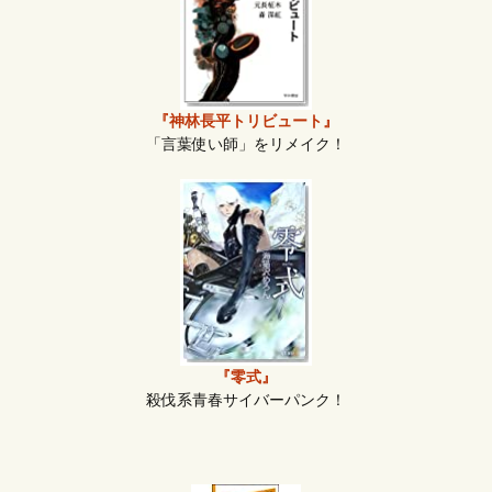
『神林長平トリビュート』
「言葉使い師」をリメイク！
『零式』
殺伐系青春サイバーパンク！