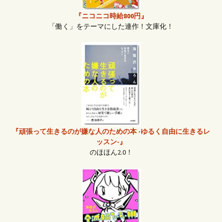
『ニコニコ時給800円』
「働く」をテーマにした連作！文庫化！
『頑張って生きるのが嫌な人のための本 -ゆるく自由に生きるレ
ッスン-』
のほほん2.0！