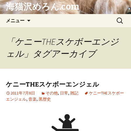
海猫沢めろん.com
コ
検
メニュー
ン
索:
テ
ン
「ケニーTHEスケボーエンジ
ツ
ェル」タグアーカイブ
へ
ス
キ
ッ
プ
ケニーTHEスケボーエンジェル
2011年7月8日
その他
,
日常
,
雑記
ケニーTHEスケボー
エンジェル
,
音楽
,
黒歴史