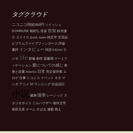
カ
イ
ブ
タグクラウド
ニコニコ時給800円
ソイッシュ
告知
DOMMUNE
穂村弘
音楽
鈴木謙
介
ユリイカ
Quick Japan
純文学
文芸誌
ビブラムファイブフィンガーズ
評論
インタビュー
書評
対談
0311txt
ラ
life
ジオ
群像
創作
斎藤環
ゲーミフ
愛についての感じ
ィケーション
青
日常
春と読書
Atlantis
売文保存庫
エ
ロゲ
仕事
ニコニコ
イベント
ネタ
マ
SF
ンガ
アニメ
ランニング
社会設計
小説
随筆
健康
レーシック
ス
タジオボイス
ミルハウザー
海外文学
柴田元幸
ゲーム
すばる
連載
萌え