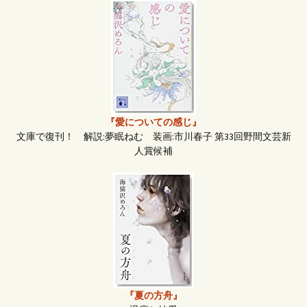
『愛についての感じ』
文庫で復刊！ 解説:夢眠ねむ 装画:市川春子 第33回野間文芸新
人賞候補
『夏の方舟』