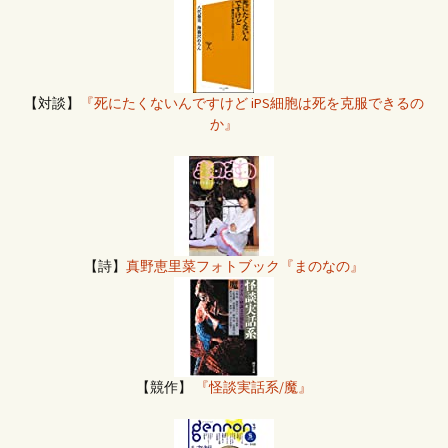
【対談】
『死にたくないんですけど iPS細胞は死を克服できるの
か』
【詩】
真野恵里菜フォトブック『まのなの』
【競作】
『怪談実話系/魔』