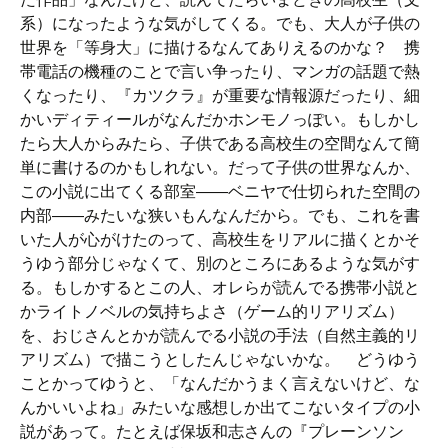
系）になったような気がしてくる。でも、大人が子供の
世界を「等身大」に描けるなんてありえるのかな？ 携
帯電話の機種のことで言い争ったり、マンガの話題で熱
くなったり、『カツクラ』が重要な情報源だったり、細
かいディティールがなんだかホンモノっぽい。もしかし
たら大人からみたら、子供である高校生の空間なんて簡
単に書けるのかもしれない。だって子供の世界なんか、
この小説に出てくる部室――ベニヤで仕切られた空間の
内部――みたいな狭いもんなんだから。でも、これを書
いた人が心がけたのって、高校生をリアルに描くとかそ
うゆう部分じゃなくて、別のところにあるような気がす
る。もしかするとこの人、オレらが読んでる携帯小説と
かライトノベルの気持ちよさ（ゲーム的リアリズム）
を、おじさんとかが読んでる小説の手法（自然主義的リ
アリズム）で描こうとしたんじゃないかな。 どうゆう
ことかってゆうと、「なんだかうまく言えないけど、な
んかいいよね」みたいな感想しか出てこないタイプの小
説があって。たとえば保坂和志さんの『プレーンソン