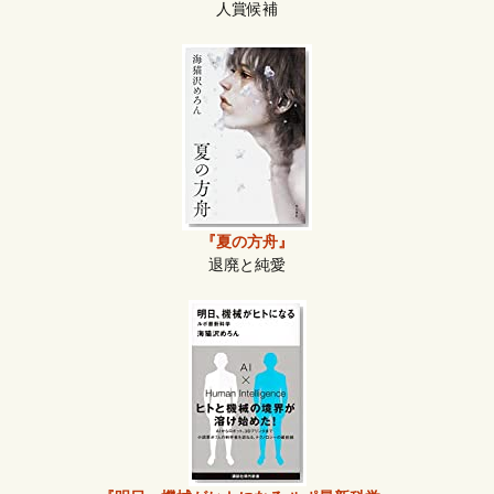
人賞候補
『夏の方舟』
退廃と純愛