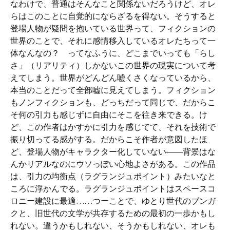
なわけで、普通はそんなこと関係ないだろうけど、オレ
らはこのことに自覚的にならざるを得ない。そうすると
登場人物が疑問を抱いている世界って、フィクションの
世界のことで、それに感情移入しているオレたちって一
体なんなの？ ってなふうに、どこまでいっても「らし
さ」（リアリティ）しかないこの世界の現実について考
えてしまう。世界がどんどん嘘くさくなっているから、
本当のことだって全部嘘に見えてしまう。フィクション
もノンフィクションも、どっちだって同じで、だからこ
そ何の引力も感じずに自由にそこを往き来できる。け
ど、この作者はかすかに引力を感じてて、それを技術で
振り切ってる感がする。だからこそ作者が意図したほ
ど、登場人物がキャラクター化していない――背景はな
んかリアルなのにウソっぽい心地よさがある。この作品
は、引力の均衡点（ラグランジュポイント）みたいなと
ころに浮かんでる。ラグランジュポイントはスペースコ
ロニー建設に最適……つーことで、ゆとり世代のブンガ
クと、旧世代の文学が共存するための最初の一歩かもし
れない。違うかもしれない、そうかもしれない、オレも