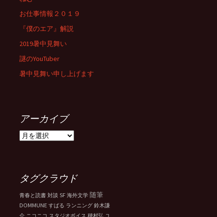
お仕事情報２０１９
『僕のエア』解説
2019暑中見舞い
謎のYouTuber
暑中見舞い申し上げます
アーカイブ
ア
ー
カ
イ
ブ
タグクラウド
随筆
SF
青春と読書
対談
海外文学
DOMMUNE
すばる
ランニング
鈴木謙
介
ニコニコ
スタジオボイス
穂村弘
ユ