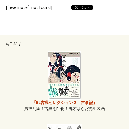
[`evernote` not found]
NEW！
『BL古典セレクション２ 古事記』
男神乱舞！古典をBL化！鬼才はらだ先生装画