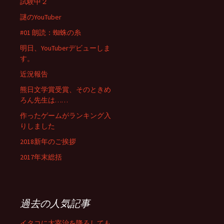
試験中２
謎のYouTuber
#01 朗読：蜘蛛の糸
明日、YouTuberデビューしま
す。
近況報告
熊日文学賞受賞、そのときめ
ろん先生は……
作ったゲームがランキング入
りしました
2018新年のご挨拶
2017年末総括
過去の人気記事
イタコに太宰治を降ろしても