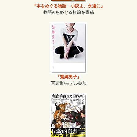
『本をめぐる物語 小説よ、永遠に』
物語AIをめぐる短編を寄稿
『緊縛男子』
写真集/モデル参加