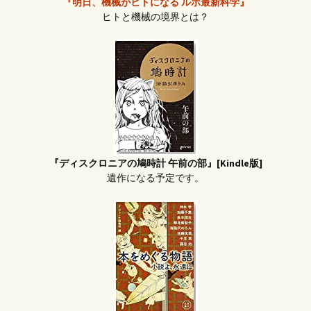
『明日、機械がヒトになる ルポ最新科学』
ヒトと機械の境界とは？
『ディスクロニアの鳩時計 午前の部』[Kindle版]
遺作になる予定です。