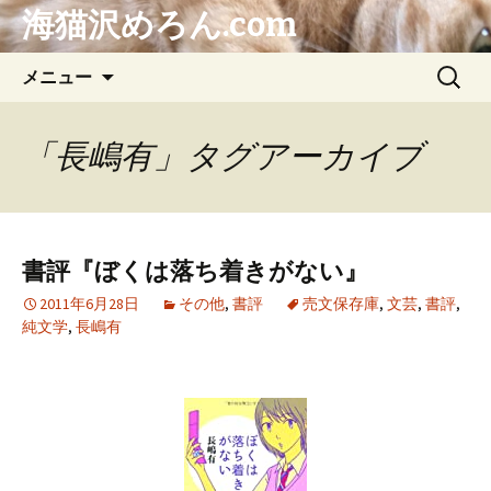
海猫沢めろん.com
コ
検
メニュー
ン
索:
テ
ン
「長嶋有」タグアーカイブ
ツ
へ
ス
キ
書評『ぼくは落ち着きがない』
ッ
プ
2011年6月28日
その他
,
書評
売文保存庫
,
文芸
,
書評
,
純文学
,
長嶋有