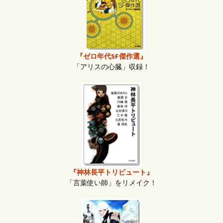
『ゼロ年代SF傑作選』
「アリスの心臓」収録！
『神林長平トリビュート』
「言葉使い師」をリメイク！