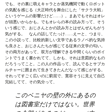
でも、その裏に萌えキャラとか蒸気機関で動くロボット
の気配を感じる（大正時代を舞台にした「サクラ大戦」
というゲームの影響だけど……）。まあでもそれはオレ
が頭悪いからかも。でもオレらの本の読み方って、そう
いう感じで、おじさんとかの読み方とはぜんぜんちがう
気がする。 なんの話してたっけ……えーと、つまり、
この小説って、比較的新しい文学であるラノベ的な気持
ち良さと、おじさんたちが感じてる従来の文学の匂い。
その両方があって、双方が理解できる中間くらいのポイ
ントでうまく書かれてて、しかも、それは意図的なもの
だろうってこと。この人の作品って、読んでるとサブカ
ルチャーに囲まれて生きてきたんだなって感じがする。
それってすごく広いのに窮屈で、寛容そうに見えて自己
完結してて、その気分って、
このベニヤの壁の外にあるの
は図書室だけではない。世界