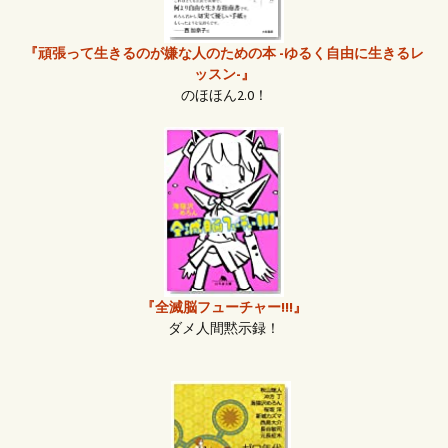
『頑張って生きるのが嫌な人のための本 -ゆるく自由に生きるレ
ッスン-』
のほほん2.0！
『全滅脳フューチャー!!!』
ダメ人間黙示録！