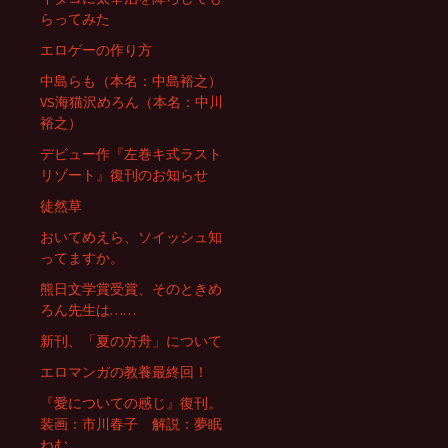
らってみた
エロゲーの作り方
中島らも（本名：中島裕之）
VS海猫沢めろん（本名：中川
裕之）
デビュー作『左巻キ式ラスト
リゾート』復刊のお知らせ
徒然草
おいてめえら、ソイッシュ知
ってますか。
熊日文学賞受賞、そのときめ
ろん先生は……
新刊、「夏の方舟」について
エロマンガの教養最終回！
『愛についての感じ』復刊。
装画：市川春子 解説：夢眠
ねむ