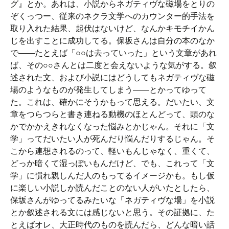
グ』とか。あれは、小説からネガティヴな磁場をとりの
ぞくっつー、従来のネクラ文学へのカウンター的手法を
取り入れた結果、起伏はないけど、なんかキモチイかん
じを出すことに成功してる。保坂さんは自分の本のなか
で――たとえば「○○は去っていった」という文章があれ
ば、その○○さんとは二度と会えないような気がする。叙
述された文、および小説にはどうしてもネガティヴな磁
場のようなものが発生してしまう――とかってゆって
た。これは、確かにそうかもって思える。だいたい、文
章をつらつらと書き連ねる動機のほとんどって、頭のな
かでかかえきれなくなった悩みとかじゃん。それに「文
学」ってだいたい人が死んだり悩んだりするじゃん。そ
こから連想されるのって、軽いもんじゃなく、重くて、
どっか暗くて湿っぽいもんだけど、でも、これって「文
学」に慣れ親しんだ人のもってるイメージかも。もし仮
に楽しい小説しか読んだことのない人がいたとしたら、
保坂さんがゆってるみたいな「ネガティヴな場」を小説
とか叙述される文には感じないと思う。その証拠に、た
とえばオレ、大正時代のものを読んだら、どんな暗い話