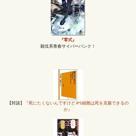
『零式』
殺伐系青春サイバーパンク！
【対談】
『死にたくないんですけど iPS細胞は死を克服できるの
か』