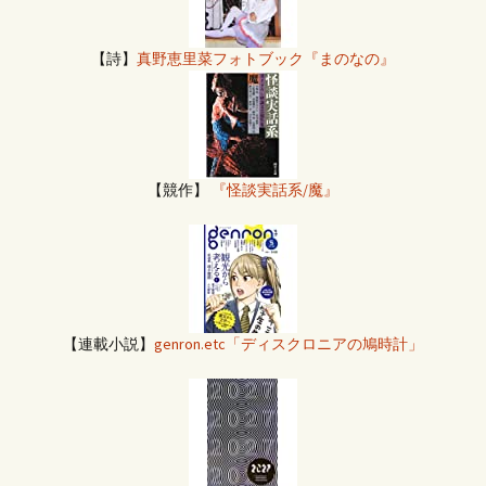
【詩】
真野恵里菜フォトブック『まのなの』
【競作】
『怪談実話系/魔』
【連載小説】
genron.etc「ディスクロニアの鳩時計」