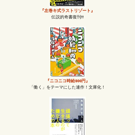
『左巻キ式ラストリゾート』
伝説的奇書復刊!!!
『ニコニコ時給800円』
「働く」をテーマにした連作！文庫化！