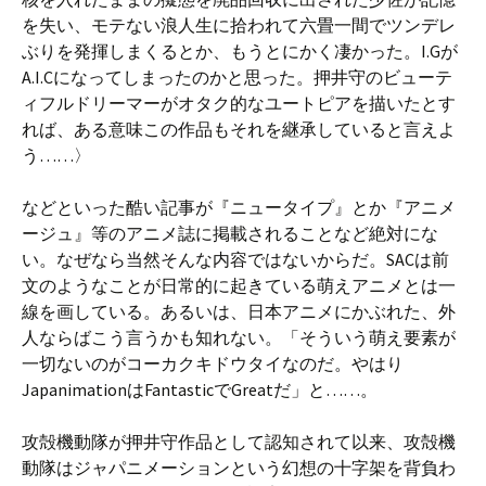
を失い、モテない浪人生に拾われて六畳一間でツンデレ
ぶりを発揮しまくるとか、もうとにかく凄かった。I.Gが
A.I.Cになってしまったのかと思った。押井守のビューテ
ィフルドリーマーがオタク的なユートピアを描いたとす
れば、ある意味この作品もそれを継承していると言えよ
う……〉
などといった酷い記事が『ニュータイプ』とか『アニメ
ージュ』等のアニメ誌に掲載されることなど絶対にな
い。なぜなら当然そんな内容ではないからだ。SACは前
文のようなことが日常的に起きている萌えアニメとは一
線を画している。あるいは、日本アニメにかぶれた、外
人ならばこう言うかも知れない。「そういう萌え要素が
一切ないのがコーカクキドウタイなのだ。やはり
JapanimationはFantasticでGreatだ」と……。
攻殻機動隊が押井守作品として認知されて以来、攻殻機
動隊はジャパニメーションという幻想の十字架を背負わ