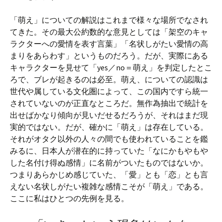
「萌え」についての解説はこれまで様々な場所でなされ
てきた。その最大公約数的な意見としては「架空のキャ
ラクターへの愛情を表す言葉」「名状しがたい愛情の高
まりをあらわす」というものだろう。だが、実際にある
キャラクターを見せて「yes／no＝萌え」を判定したとこ
ろで、ブレが起きるのは必至。萌え、についての認識は
世代や属している文化圏によって、この国内ですら統一
されていないのが正直なところだ。無作為抽出で統計を
出せばかなり傾向が見いだせるだろうが、それはまだ現
実的ではない。だが、確かに「萌え」は存在している。
それがオタク以外の人々の間でも使われていることを鑑
みるに、日本人が潜在的に持っていた「なにかもやもや
した名付け得ぬ感情」に名前がついたものではないか。
つまりあらかじめ感じていた、「愛」とも「恋」とも言
えない名状しがたい複雑な感情こそが「萌え」である。
ここに私はひとつの先例を見る。