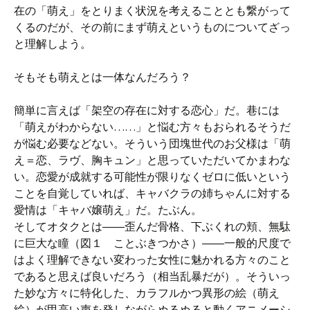
在の「萌え」をとりまく状況を考えることとも繋がって
くるのだが、その前にまず萌えというものについてざっ
と理解しよう。
そもそも萌えとは一体なんだろう？
簡単に言えば「架空の存在に対する恋心」だ。巷には
「萌えがわからない……」と悩む方々もおられるそうだ
が悩む必要などない。そういう団塊世代のお父様は「萌
え＝恋、ラヴ、胸キュン」と思っていただいてかまわな
い。恋愛が成就する可能性が限りなくゼロに低いという
ことを自覚していれば、キャバクラの姉ちゃんに対する
愛情は「キャバ嬢萌え」だ。たぶん。
そしてオタクとは――歪んだ骨格、下ぶくれの頬、無駄
に巨大な瞳（図１ ことぶきつかさ）――一般的尺度で
はよく理解できない変わった女性に魅かれる方々のこと
であると思えば良いだろう（相当乱暴だが）。そういっ
た妙な方々に特化した、カラフルかつ異形の絵（萌え
絵）が甲高い声を発しながらぬるぬると動くアニメーシ