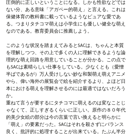
圧倒的に正しいということになる。しかも性欲などでは
ない分、ある意味「アガペー的萌え」と言える。これは
保健体育の教科書に載っているようなピュアな愛であ
る。つまりタチコマ萌えは小学生にも優しい健全な萌え
なのである。教育委員会に推薦しよう。
このような状況を踏まえてみるとSACは、ちゃんと本質
を理解しつつ、その上で多くの人に理解できるような論
理的な萌え回路を用意していることが分かる。この点で
もSACは素晴らしい仕事をしている。少なくとも（愛憎
半ばであるが）万人受けしない妙な和製萌え萌えアニメ
やら、偉い海外の展覧会で絵を紹介するより、よほど日
本における萌えを理解させるのには最適ではないだろう
か。
重ねて言うが要するにタチコマに萌えるのは変なことじ
ゃなくて、正しすぎるくらいに正しい。原作の８０年代
的美少女絵の部分は今の言葉で言い換えると明らかに
「萌え」の要素だった。SACはそれを殺さずにバランス
良く、批評的に処理することが出来ている。たぶん半分