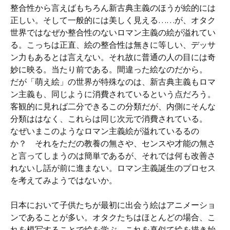
整合性から言えばもちろん新古典主義のほうが絵的には
正しい。そして一般的には美しく見える……が、オタク
世界ではなぜか整合性のないロマン主義の絵が溢れてい
る。こっちは正直、絵の整合性は無きに等しい、デッサ
ン力もあるとは言えない。それ故に普通の人の目には奇
妙に映る。当たり前である。間違った絵なのだから。
だが「萌え絵」の世界が特殊なのは、新古典主義もロマ
ン主義も、同じように消費されているという点だろう。
客観的に見れば二分できるこの分類だが、内側にそんな
分類ははなく、これらは同じ次元で消費されている。
なぜいまこのようなロマン主義絵が溢れているるの
か？ それをただの教養の無さや、センスや才能の無さ
と言ってしまうのは簡単であるが、それでは何も改善さ
れないし話が前に進まない。ロマン主義誕生のプロセス
を考えてみようではないか。
日本において子供たちが最初に出会う絵はアニメーショ
ンであることが多い。オタクたちはほとんどの場合、こ
れを模写することで絵を学ぶ。これを真似て絵を描き始