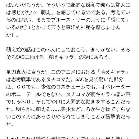
ばいいだろうか。そういう抽象的な感覚で彼らは常人に
は感じがたい「萌え」を感じているのである。考えてい
るのはない、まるでブルース・リーのように「感じて」
いるのだ（とかって言うと東洋的神秘を感じません
か）。
萌え絵の話はこのへんにしておこう。きりがない。そろ
そろSACにおける「萌えキャラ」の話に戻ろう。
単刀直入に言うが、このアニメにおける「萌えキャラ」
は思考戦車であるタチコマだ。SACを見て驚いた部分
は、ＣＧでも、少佐のコスチュームでも、オペレーター
のポニーテールでもない。タチコマが萌キャラっぽい声
でしゃべり、そしてやけに人間的な動きをすることだっ
た。明らかに萌える……美少女どころか生き物ですらな
いこのメカにあっさりやられてしまうことが衝撃的だっ
た。
しかしこれは特殊な感情でもなんでもない。何も難しく