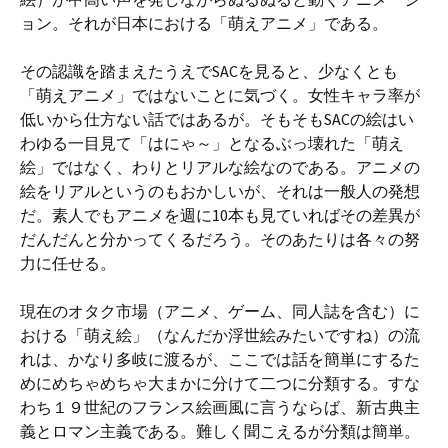
ョン。それが日本における「萌えアニメ」である。
その認識を踏まえたうえでSACを見ると、少なくとも
「萌えアニメ」ではないことに気づく。女性キャラ率が
低いから仕方ない話ではあるが。そもそもSACの絵はい
わゆる一目見て「はにゃ～」となるぶっ壊れた「萌え
絵」ではなく、わりとリアルな絵なのである。アニメの
絵をリアルというのもおかしいが、それは一般人の発想
だ。素人でもアニメを週に10本も見ていればその差異が
だんだんと分かってくるだろう。そのあたりは各々の努
力に任せる。
現在のオタク市場（アニメ、ゲーム、同人誌を含む）に
おける「萌え絵」（なんだか浮世絵みたいですね）の流
れは、かなり多岐に渡るが、ここでは話を簡単にするた
めにめちゃめちゃ大まかに分けて二つに分類する。すな
わち１９世紀のフランス絵画風に言うならば、新古典主
義とロマン主義である。難しく聞こえるが分類は簡単。