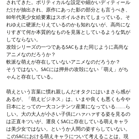
されてきた。ポリティカルな設定や細かいディティール
だけが抽出され、原作にあった影の部分とも言うべき、
80年代美少女絵要素はスポイルされてしまっている。そ
れゆえに硬派たりえているのかも知れないが、高尚にな
りすぎて何か本質的なものを見落としているような気が
してならない。
攻殻シリーズの一つであるSACもまた同じように高尚な
アニメなのだろうか？
軟派な萌えが存在していないアニメなのだろうか？
そうではない。SACには押井の攻殻にない「萌え」がち
ゃんと存在している。
萌えという言葉に慣れ親しんだオタクにはいまさら感が
あるが、「萌えビジネス」は、いまや良くも悪くも今や
日本にとっての一大コンテンツ産業になっている……ら
しい。大の大人が小さい子供にハァハァする姿を見るの
は正直キツいが、運良くSACに存在している萌えキャラ
は美少女ではない。というか人間の姿すらしていない。
このSACにおける萌えキャラについて考えることは、現