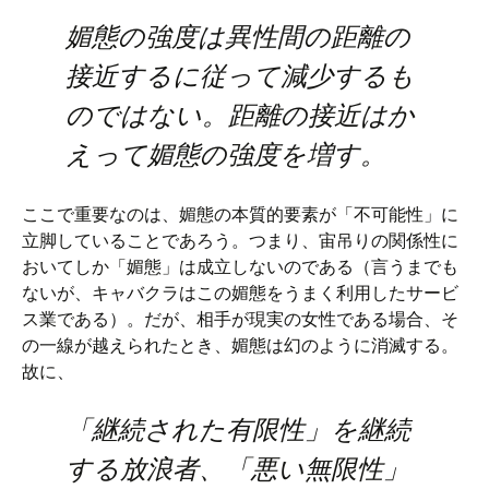
媚態の強度は異性間の距離の
接近するに従って減少するも
のではない。距離の接近はか
えって媚態の強度を増す。
ここで重要なのは、媚態の本質的要素が「不可能性」に
立脚していることであろう。つまり、宙吊りの関係性に
おいてしか「媚態」は成立しないのである（言うまでも
ないが、キャバクラはこの媚態をうまく利用したサービ
ス業である）。だが、相手が現実の女性である場合、そ
の一線が越えられたとき、媚態は幻のように消滅する。
故に、
「継続された有限性」を継続
する放浪者、「悪い無限性」