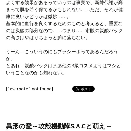
よくする効果があるっていうのは事実で、新陳代謝が高
まって肌を若く保てるかもしれない……ただ、それが健
康に良いかどうかは微妙……。
基本的に血行を良くするためのものと考えると、重要な
のは炭酸の部分なので……つまり……市販の炭酸パック
の高さはやはりちょっと腑に落ちない。
うーん、こういうのにもプラシーボってあるんだろう
か。
とあれ、炭酸パックはまあ他のB級コスメよりはマシと
いうことなのかも知れない。
[`evernote` not found]
異形の愛～攻殻機動隊S.A.Cと萌え～