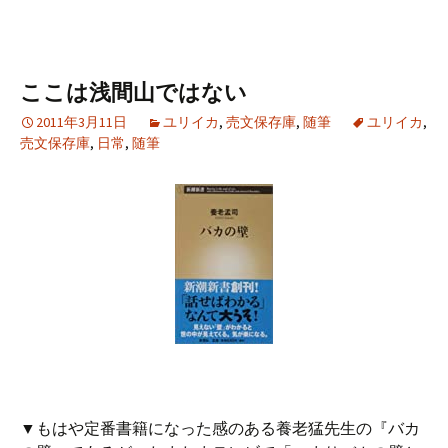
ここは浅間山ではない
2011年3月11日
ユリイカ
,
売文保存庫
,
随筆
ユリイカ
,
売文保存庫
,
日常
,
随筆
▼もはや定番書籍になった感のある養老猛先生の『バカ