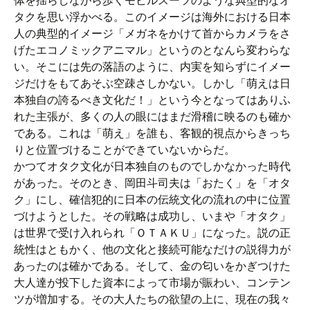
体を揺らしながら歩くモビルスーツのような典型的なオ
タクを思い浮かべる。このイメージは海外における日本
人の典型的イメージ「メガネをかけて首からカメラをさ
げたエコノミックアニマル」というのとなんら変わらな
い。そこには先の落語のように、内実を知らずにイメー
ジだけをもてあそぶ空疎さしかない。しかし「萌えは日
本独自の誇るべき文化だ！」という今となってはありふ
れた主張が、多くの人の眼にはまだ滑稽に映るのも確か
である。これは「萌え」を誰も、客観的視点からきっち
りと位置づけることができていないからだ。
かつてオタク文化が日本独自のものでしかなかった時代
があった。そのとき、岡田斗司夫は「おたく」を「オタ
ク」にし、確信犯的に日本の伝統文化の流れの中に位置
づけようとした。その戦略は成功し、いまや「オタク」
は世界で受け入れられ「ＯＴＡＫＵ」になった。説の正
統性はともかく、他の文化と接続可能なだけの説得力が
あったのは確かである。そして、金の匂いをかぎつけた
大人達が投下した資本によって市場が賑わい、コンテン
ツが増加する。その大人たちの欲望の上に、現在の我々