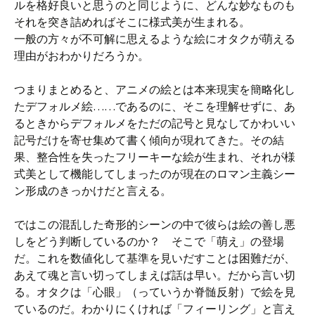
ルを格好良いと思うのと同じように、どんな妙なものも
それを突き詰めればそこに様式美が生まれる。
一般の方々が不可解に思えるような絵にオタクが萌える
理由がおわかりだろうか。
つまりまとめると、アニメの絵とは本来現実を簡略化し
たデフォルメ絵……であるのに、そこを理解せずに、あ
るときからデフォルメをただの記号と見なしてかわいい
記号だけを寄せ集めて書く傾向が現れてきた。その結
果、整合性を失ったフリーキーな絵が生まれ、それが様
式美として機能してしまったのが現在のロマン主義シー
ン形成のきっかけだと言える。
ではこの混乱した奇形的シーンの中で彼らは絵の善し悪
しをどう判断しているのか？ そこで「萌え」の登場
だ。これを数値化して基準を見いだすことは困難だが、
あえて魂と言い切ってしまえば話は早い。だから言い切
る。オタクは「心眼」（っていうか脊髄反射）で絵を見
ているのだ。わかりにくければ「フィーリング」と言え