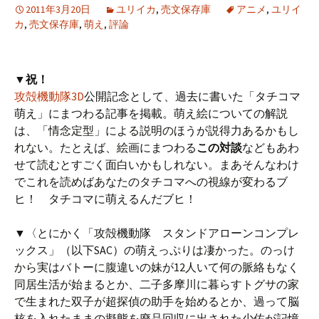
2011年3月20日
ユリイカ
,
売文保存庫
アニメ
,
ユリイ
カ
,
売文保存庫
,
萌え
,
評論
▼祝！
攻殻機動隊3D
公開記念として、過去に書いた「タチコマ
萌え」にまつわる記事を掲載。萌え絵についての解説
は、「情念定型」による説明のほうが説得力あるかもし
れない。たとえば、絵画にまつわる
この対談
などもあわ
せて読むとすごく面白いかもしれない。まあそんなわけ
でこれを読めばあなたのタチコマへの視線が変わるブ
ヒ！ タチコマに萌えるんだブヒ！
▼〈とにかく「攻殻機動隊 スタンドアローンコンプレ
ックス」（以下SAC）の萌えっぷりは凄かった。のっけ
から実はバトーに腹違いの妹が12人いて何の脈絡もなく
同居生活が始まるとか、二子多摩川に暮らすトグサの家
で生まれた双子が超探偵の助手を始めるとか、過って脳
核を入れたままの擬態を廃品回収に出された少佐が記憶