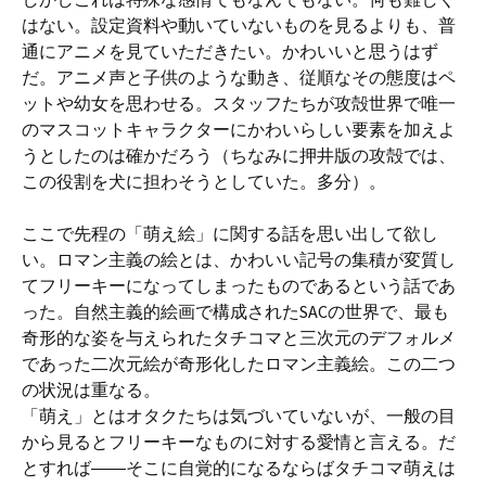
はない。設定資料や動いていないものを見るよりも、普
通にアニメを見ていただきたい。かわいいと思うはず
だ。アニメ声と子供のような動き、従順なその態度はペ
ットや幼女を思わせる。スタッフたちが攻殻世界で唯一
のマスコットキャラクターにかわいらしい要素を加えよ
うとしたのは確かだろう（ちなみに押井版の攻殻では、
この役割を犬に担わそうとしていた。多分）。
ここで先程の「萌え絵」に関する話を思い出して欲し
い。ロマン主義の絵とは、かわいい記号の集積が変質し
てフリーキーになってしまったものであるという話であ
った。自然主義的絵画で構成されたSACの世界で、最も
奇形的な姿を与えられたタチコマと三次元のデフォルメ
であった二次元絵が奇形化したロマン主義絵。この二つ
の状況は重なる。
「萌え」とはオタクたちは気づいていないが、一般の目
から見るとフリーキーなものに対する愛情と言える。だ
とすれば――そこに自覚的になるならばタチコマ萌えは