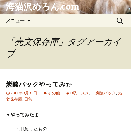
海猫沢めろん.com
コ
検
メニュー
ン
索:
テ
ン
「売文保存庫」タグアーカイ
ツ
ブ
へ
ス
キ
ッ
プ
炭酸パックやってみた
2011年3月31日
その他
B級コスメ
,
炭酸パック
,
売
文保存庫
,
日常
▼やってみたよ
・用意したもの