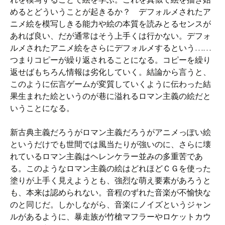
めるとどういうことが起きるか？ デフォルメされたア
ニメ絵を模写しきる能力や絵の本質を読みとるセンスが
あれば良い、だが通常はそう上手くは行かない。デフォ
ルメされたアニメ絵をさらにデフォルメするという……
つまりコピーが繰り返されることになる。コピーを繰り
返せばもちろん情報は劣化していく。結論から言うと、
このように伝言ゲームが変質していくように伝わった結
果生まれた絵というのが巷に溢れるロマン主義の絵だと
いうことになる。
新古典主義だろうがロマン主義だろうがアニメっぽい絵
というだけでも世間では風当たりが強いのに、さらに壊
れているロマン主義はヘレンケラー並みの多重苦であ
る。このようなロマン主義の絵はどれほどＣＧを使った
塗りが上手く見えようとも、強烈な萌え要素があろうと
も、本来は認められない。音程のずれた音楽が不愉快な
のと同じだ。しかしながら、音楽にノイズというジャン
ルがあるように、暴走族が竹槍マフラーやロケットカウ