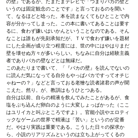
の壁』であるが、たまたまテレビで「つまりバカの壁と
いうのは固定観念のことです」と言っておるのを聞い
て、なるほどと唸った。本を読まなくてもひとことで内
容が分かってしまった。この本に書いてあることは要す
るに、食わず嫌いはいかんということなのである。そん
なことは誰もが先刻承知だが、ＴＶで食わず嫌いを題材
にした企画が成り立つ程度には、世の中にはやはりまだ
壁を壊せぬ方々が多いらしい。ちなみに自分は経験主義
者でありバカの壁などとは無縁だ。
このあたりまで書いて、「『バカの壁』を読んでないの
に読んだ気になってる自分もやっぱバカですってオチじ
ゃねーの？」などと言っておる老獪な読者諸君の声が聞
こえた。然り。が、教訓はもうひとつある。
自分は以前、自らの精液を飲んでみたことがあるが、食
塩をぶち込んだ卵白のように大変しょっぱかった（ここ
はユリイカと叫ぶところですよ）。官能小説やエロティ
ックなゲームの世界で精液は「苦い」というのが定番
だ。やはり実践は重要である。こうした日々の探求か
ら、小説のリアリズムというのは立ち上がってくるの