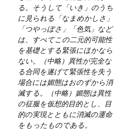
る。そうして「いき」のうち
に見られる「なまめかしさ」
「つやっぽさ」「色気」など
は、すべてこの二元的可能性
を基礎とする緊張にほかなら
ない。（中略）異性が完全な
る合同を遂げて緊張性を失う
場合には媚態はおのずから消
滅する。（中略）媚態は異性
の征服を仮想的目的とし、目
的の実現とともに消滅の運命
をもったものである。