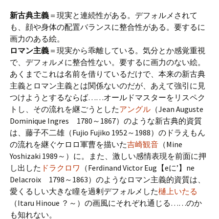
新古典主義
＝現実と連続性がある。デフォルメされて
も、顔や身体の配置バランスに整合性がある。要するに
画力のある絵。
ロマン主義
＝現実から乖離している。気分とか感覚重視
で、デフォルメに整合性ない。要するに画力のない絵。
あくまでこれは名前を借りているだけで、本来の新古典
主義とロマン主義とは関係ないのだが、あえて強引に見
つけようとするならば……オールドマスターをリスペク
トし、その流れを継ごうとした
アングル
（Jean Auguste
Dominique Ingres 1780～1867）のような新古典的資質
は、藤子不二雄（Fujio Fujiko 1952～1988）のドラえもん
の流れを継ぐケロロ軍曹を描いた
吉崎観音
（Mine
Yoshizaki 1989～）に。また、激しい感情表現を前面に押
し出した
ドラクロワ
（Ferdinand Victor Eug【eに’】ne
Delacroix 1798～1863）のようなロマン主義的資質は、
愛くるしい大きな瞳を過剰デフォルメした
樋上いたる
（Itaru Hinoue ？～）の画風にそれぞれ通じる……のか
も知れない。