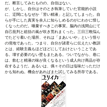
だ。断言してみたものの、自信はない。
が、しかし、自分はそのとき執筆していた官能的小説
に、迂闊にもなぜか「苦い精液」と記してしまった。自
らが手にした真実を余人に知らしめるのがにわかに惜し
くなったのだ。唾棄すべきこの事実。脳内の浅間山にて
自己批判と総括の嵐が吹き荒れまくった。三日三晩悩ん
でたどり着いた場所、それは「まあいいや」という悟り
の境地であった。つまり、自分が諸君らに伝えたい教訓
とは、経験主義もほどほどにしておけということであ
る。壊す必要のない壁もまたある。ついでながら、巷に
は、飲むと精液の味が良くなるという成人向け商品が存
在するようだ。あるいは、偶々その日は塩味だっただけ
かも知れぬ。機会があればまた試してみる所存である。