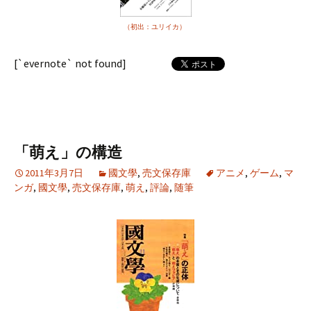
（初出：ユリイカ）
[`evernote` not found]
「萌え」の構造
2011年3月7日
國文學
,
売文保存庫
アニメ
,
ゲーム
,
マ
ンガ
,
國文學
,
売文保存庫
,
萌え
,
評論
,
随筆