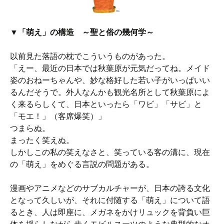
▼「萌え」の構造 ～聖と俗の幾何学～
以前見た落語の枕でこういうものがあった。
「えー、最近の日本では秋葉原が元気だってね。メイド
姿のおねーちゃんや、妙な格好した若い子がいっぱいい
るんだそうで。外人なんかも観光名所として秋葉原によ
く来るらしくて、日本といったら「ワビ」「サビ」と
「モエ！」（客席爆笑）」
つまらぬ。
まったく笑えぬ。
しかしこの私の笑えなさと、笑っている客の溝に、現在
の「萌え」をめぐる言説の問題がある。
漫画やアニメなどのサブカルチャーが、日本の誇る文化
となって久しいが、それに付随する「萌え」について語
るとき、人は即座に、メガネをかけリュックを背負い巨