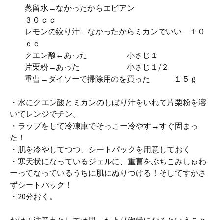
蒸留水←なかったからエビアン
３０ｃｃ
レモンの絞り汁←なかったからミカンでいい １０
ｃｃ
クエン酸←あった 小さじ１
片栗粉←あった 小さじ１/２
重曹←ダイソーで掃除用のを買った １５ｇ
・水にクエン酸とミカンのしぼり汁をいれて片栗粉を溶
いてレンジでチン。
・ラップをして冷凍庫でそっこー冷やす→すぐ固まっ
た！
・肌を冷やしてつつ、シートパックを用意しておく
・寒天状になっているジェルに、重曹をぶちこみしゅわ
ーってなっているうちに肌にぬりつける！そしてすかさ
ずシートパック！
・20分おく。