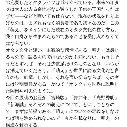
の充実したオタクライフは成り立っている。本来のオタ
クは大人の入る余地がない独立した子供の王国だったは
ずだ――などと嘆いても仕方ない。現在の状況を作り上
げたのは、まぎれもなく消費者である我々なのだ。この
「萌え」をメインにした現在のオタク文化の在り方も、
我々自身から生まれたものであることを受け入れなくて
はならない。
オタク文化と違い、主観的な感情である「萌え」は感じ
るもので、語るものではないのかも知れない。もうしそ
うだとすれば、それは少数派だけのものとなり、いつか
は消えていくだろう。「萌え」が世界に誇る文化だと言
うのも、結構。しかし、それを言い切るならば、その者
には説明責任がある。かつて「オタク」を世界に説明し
た岡田斗司夫のように。
今回の原稿のお題が「宮崎駿」「押井守」「庵野秀明」
「新海誠」それぞれの萌えについて、ということなの
で、まずは前提である「萌え」についての定義をしなけ
れば話を進められないので、今から私なりに「萌え」の
構造を解析する。