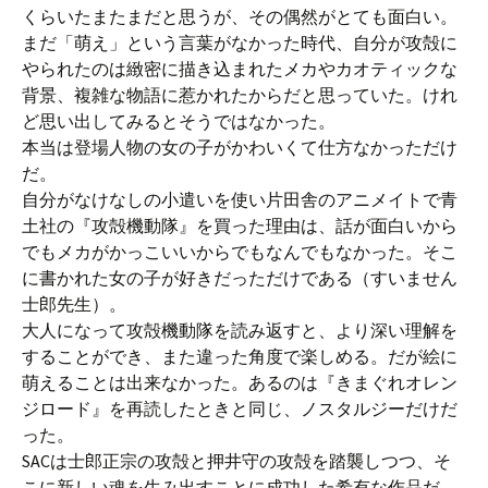
くらいたまたまだと思うが、その偶然がとても面白い。
まだ「萌え」という言葉がなかった時代、自分が攻殻に
やられたのは緻密に描き込まれたメカやカオティックな
背景、複雑な物語に惹かれたからだと思っていた。けれ
ど思い出してみるとそうではなかった。
本当は登場人物の女の子がかわいくて仕方なかっただけ
だ。
自分がなけなしの小遣いを使い片田舎のアニメイトで青
土社の『攻殻機動隊』を買った理由は、話が面白いから
でもメカがかっこいいからでもなんでもなかった。そこ
に書かれた女の子が好きだっただけである（すいません
士郎先生）。
大人になって攻殻機動隊を読み返すと、より深い理解を
することができ、また違った角度で楽しめる。だが絵に
萌えることは出来なかった。あるのは『きまぐれオレン
ジロード』を再読したときと同じ、ノスタルジーだけだ
った。
SACは士郎正宗の攻殻と押井守の攻殻を踏襲しつつ、そ
こに新しい魂を生み出すことに成功した希有な作品だ。