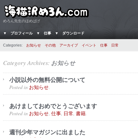
めろん先生のほめぱげ
▼ プロフィール
▼ 仕事
▼ ダウンロード
Categories:
お知らせ
その他
アーカイブ
イベント
仕事
日常
Category Archives:
お知らせ
小説以外の無料公開について
Posted in
.
お知らせ
あけましておめでとうございます
Posted in
,
,
,
.
お知らせ
仕事
日常
書籍
週刊少年マガジンに出ました