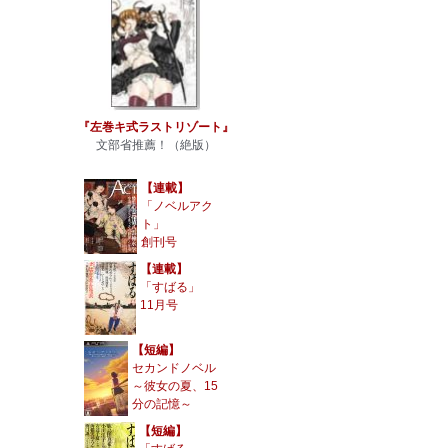
『左巻キ式ラストリゾート』
文部省推薦！（絶版）
【連載】
「ノベルアク
ト」
創刊号
【連載】
「すばる」
11月号
【短編】
セカンドノベル
～彼女の夏、15
分の記憶～
【短編】