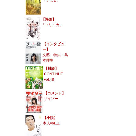
「すばる」
【評論】
「ユリイカ」
【インタビュ
ー】
文藝 特集・島
本理生
【対談】
CONTINUE
vol.48
【コメント】
サイゾー
【小説】
本人vol.11