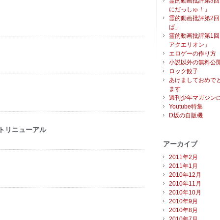
霊的動画批評第3
にだっしゅ！」
霊的動画批評第2
ば」
霊的動画批評第1
アクエリオン」
エロゲーの作り方
小説以外の無料公
ロック餃子
あけましておめで
ます
週刊少年マガジン
Youtube特集
D坂の自販機
トリニューアル
アーカイブ
2011年2月
2011年1月
！
2010年12月
2010年11月
2010年10月
2010年9月
2010年8月
2010年7月