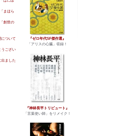
回「ぱにぽ
回「まほら
回「創世の
『ゼロ年代SF傑作選』
開について
「アリスの心臓」収録！
とうござい
に出ました
『神林長平トリビュート』
「言葉使い師」をリメイク！