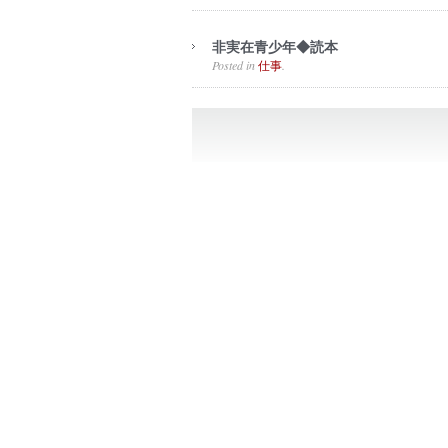
非実在青少年◆読本
Posted in
.
仕事