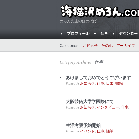
めろん先生のほめぱげ
▼ プロフィール
▼ 仕事
▼ ダウンロー
Categories:
お知らせ
その他
アーカイブ
Category Archives:
仕事
あけましておめでとうございます
Posted in
,
,
,
.
お知らせ
仕事
日常
書籍
大阪芸術大学学園祭にて
Posted in
,
,
.
お知らせ
インタビュー
仕事
生活考察予約開始
Posted in
,
,
.
イベント
仕事
随筆