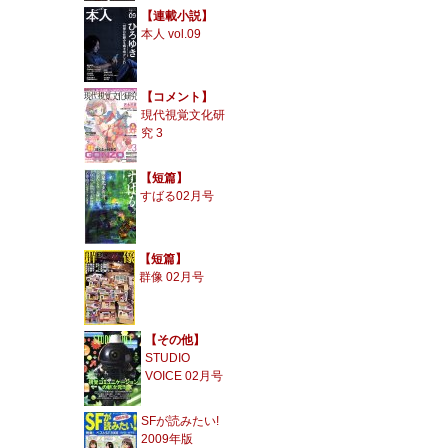
【連載小説】
本人 vol.09
【コメント】
現代視覚文化研
究 3
【短篇】
すばる02月号
【短篇】
群像 02月号
【その他】
STUDIO
VOICE 02月号
SFが読みたい!
2009年版