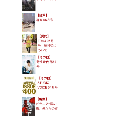
【随筆】
群像 06月号
【質問】
FRaU 06月
号 穂村弘に
ついて
【その他】
野性時代 第67
号
【その他】
STUDIO
VOICE 04月号
【編集】
ピラニア~雨の
街、俺たちの絆
~