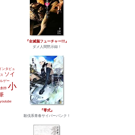
『全滅脳フューチャー!!!』
ダメ人間黙示録！
インタビュ
ソイ
ス
ルゲー
小
創作
筆
youtube
『零式』
殺伐系青春サイバーパンク！