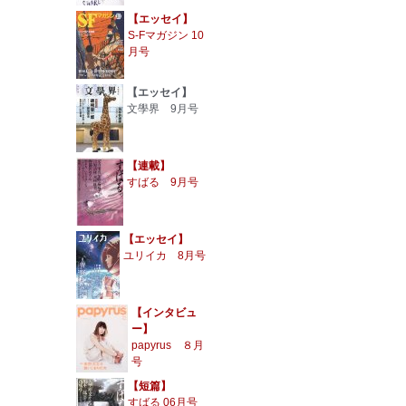
【エッセイ】
S-Fマガジン 10
月号
【エッセイ】
文學界 9月号
【連載】
すばる 9月号
【エッセイ】
ユリイカ 8月号
【インタビュ
ー】
papyrus ８月
号
【短篇】
すばる 06月号