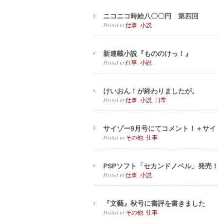
ニコニコ時給八〇〇円 第四回
Posted in
,
.
仕事
小説
新連載小説『もののけっ！』
Posted in
,
.
仕事
小説
けいおん！が終わりましたが。
Posted in
,
,
.
仕事
小説
日常
サイゾー9月号にてコメント！＋サイ
Posted in
,
.
その他
仕事
PSPソフト「セカンドノベル」発売
Posted in
,
.
仕事
小説
『文藝』秋号に書評を書きました
Posted in
,
.
その他
仕事