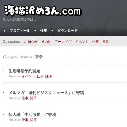
めろん先生のほめぱげ
▼ プロフィール
▼ 仕事
▼ ダウンロード
Categories:
お知らせ
その他
アーカイブ
イベント
仕事
日常
Category Archives:
随筆
生活考察予約開始
Posted in
,
,
.
イベント
仕事
随筆
メルマガ「週刊ビジスタニュース」に寄稿
Posted in
,
.
仕事
随筆
個人誌「生活考察」に寄稿
Posted in
,
.
仕事
随筆