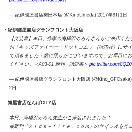
— 紀伊國屋書店梅田本店 (@KinoUmeda) 2017年8月1日
・紀伊國屋書店グランフロント大阪店
【文芸書】本日、作家の海猫沢めろんさんがご来店くだ
刊『キッズファイヤー・ドットコム 』（講談社）にサ
て頂きました！数に限りがございますので、お早目に
ください。＜A03-01 新刊・話題書＞
pic.twitter.com/8QZ
— 紀伊國屋書店グランフロント大阪店 (@Kino_GFOsaka) 
2日
旭屋書店なんばCITY店
本日、海猫沢めろん先生がご来店されました！
最新刊『ｋｉｄｓ－ｆｉｒｅ．ｃｏｍ』のサイン本を作