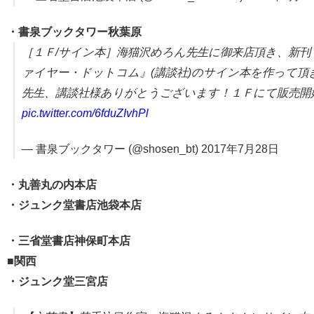
・書泉ブックタワー秋葉原
［１Ｆ/サイン本］海猫沢めろん先生に御来店頂き、新刊
ァイヤー・ドットコム』(講談社)のサイン本を作って頂
先生、講談社様ありがとうございます！１Ｆにて販売開
pic.twitter.com/6fduZIvhPl
— 書泉ブックタワー (@shosen_bt) 2017年7月28日
・丸善丸の内本店
・ジュンク堂書店池袋本店
・三省堂
書店神保町本店
■関西
・ジュンク堂三宮店