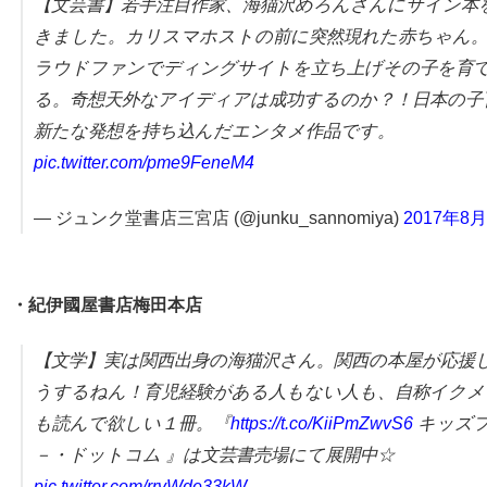
【文芸書】若手注目作家、海猫沢めろんさんにサイン本
きました。カリスマホストの前に突然現れた赤ちゃん
ラウドファンでディングサイトを立ち上げその子を育
る。奇想天外なアイディアは成功するのか？！日本の子
新たな発想を持ち込んだエンタメ作品です。
pic.twitter.com/pme9FeneM4
— ジュンク堂書店三宮店 (@junku_sannomiya)
2017年8
・紀伊國屋書店梅田本店
【文学】実は関西出身の海猫沢さん。関西の本屋が応援
うするねん！育児経験がある人もない人も、自称イクメ
も読んで欲しい１冊。『
https://t.co/KiiPmZwvS6
キッズ
－・ドットコム 』は文芸書売場にて展開中☆
pic.twitter.com/rrvWde33kW