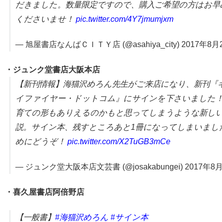
だきました。数量限定ですので、購入ご希望の方はお早
くださいませ！
pic.twitter.com/4Y7jmumjxm
— 旭屋書店なんばＣＩＴＹ店 (@asahiya_city) 2017年8月
・ジュンク堂書店大阪本店
【新刊情報】海猫沢めろん先生がご来店になり、新刊『
イファイヤー・ドットコム』にサインを下さいました
育ての形もありえるのかもと思ってしまうような新し
説。サイン本、残すところあと1冊になってしまいまし
めにどうぞ！
pic.twitter.com/X2TuGB3mCe
— ジュンク堂大阪本店文芸書 (@josakabungei) 2017年8
・喜久屋書店阿倍野店
【一般書】
#海猫沢めろん
#サイン本