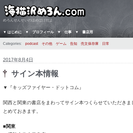
めろんせんせいのほめぱげだよ
▼ はじめに
▼ プロフィール
▼ 仕事
▼ 書店用
Categories:
podcast
その他
ゲーム
告知
売文保存庫
日常
2017年8月4日
サイン本情報
▼『キッズファイヤー・ドットコム』
関西と関東の書店をまわってサイン本つくらせていただきま
とめておきます。
■関東