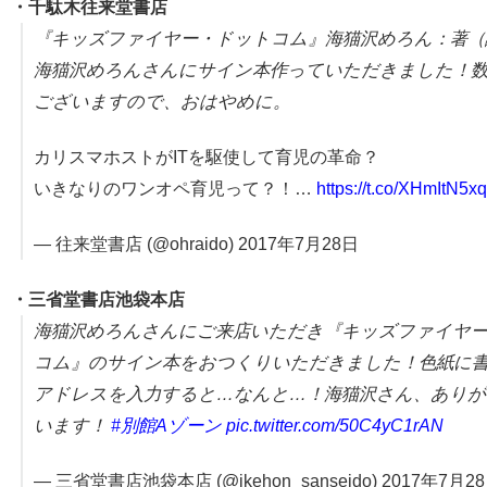
・千駄木往来堂書店
『キッズファイヤー・ドットコム』海猫沢めろん：著（
海猫沢めろんさんにサイン本作っていただきました！
ございますので、おはやめに。
カリスマホストがITを駆使して育児の革命？
いきなりのワンオペ育児って？！…
https://t.co/XHmItN5x
— 往来堂書店 (@ohraido) 2017年7月28日
・三省堂
書店池袋本店
海猫沢めろんさんにご来店いただき『キッズファイヤ
コム』のサイン本をおつくりいただきました！色紙に
アドレスを入力すると…なんと…！海猫沢さん、あり
います！
#別館Aゾーン
pic.twitter.com/50C4yC1rAN
— 三省堂書店池袋本店 (@ikehon_sanseido) 2017年7月2