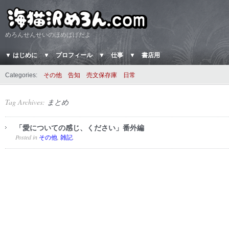
めろんせんせいのほめぱげだよ
▼ はじめに
▼ プロフィール
▼ 仕事
▼ 書店用
Categories:
その他
告知
売文保存庫
日常
Tag Archives:
まとめ
「愛についての感じ、ください」番外編
Posted in
,
.
その他
雑記