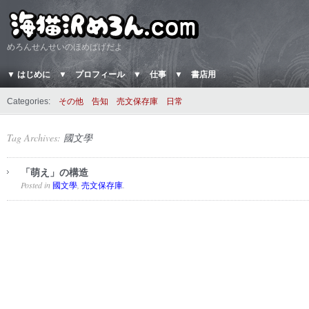
めろんせんせいのほめぱげだよ
▼ はじめに
▼ プロフィール
▼ 仕事
▼ 書店用
Categories:
その他
告知
売文保存庫
日常
Tag Archives:
國文學
「萌え」の構造
Posted in
,
.
國文學
売文保存庫