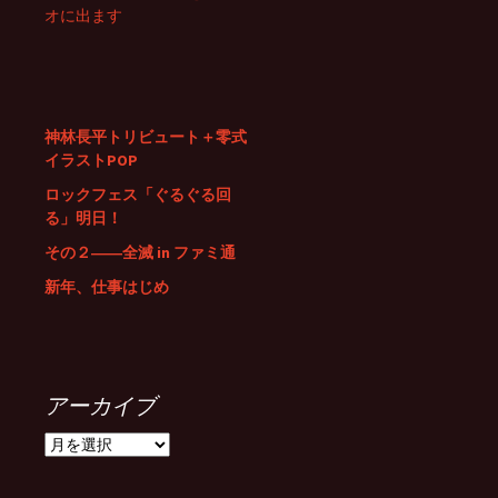
オに出ます
神林長平トリビュート＋零式
イラストPOP
ロックフェス「ぐるぐる回
る」明日！
その２――全滅 in ファミ通
新年、仕事はじめ
アーカイブ
ア
ー
カ