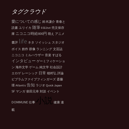
イ
ブ
タグクラウド
愛についての感じ
鈴木謙介
青春と
随筆
読書
ユリイカ
0311txt
売文保存
ニコニコ時給800円
庫
萌え
アニメ
life
書評
ネタ
ソイッシュ
スタジオ
ボイス
創作
群像
ランニング
文芸誌
ニコニコ
ミルハウザー
音楽
すばる
インタビュー
ゲーミフィケーショ
ン
海外文学
ゲーム
純文学
社会設計
日常
エロゲ
レーシック
穂村弘
評論
ビブラムファイブフィンガーズ
斎藤
告知
環
Atlantis
ラジオ
Quick Japan
SF
マンガ
柴田元幸
対談
イベント
小説
DOMMUNE
仕事
健康
連
載