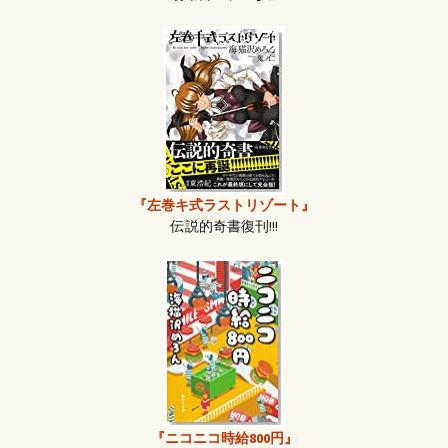
『左巻キ式ラストリゾート』
伝説的奇書復刊!!!
『ニコニコ時給800円』