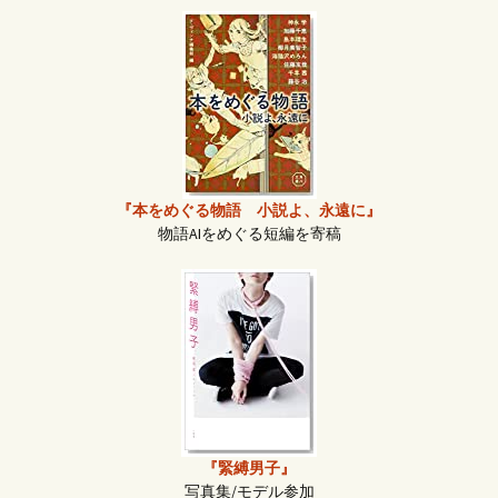
『本をめぐる物語 小説よ、永遠に』
物語AIをめぐる短編を寄稿
『緊縛男子』
写真集/モデル参加