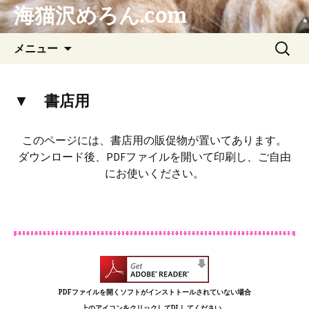
海猫沢めろん.com
コ
検
メニュー
ン
索:
テ
ン
▼ 書店用
ツ
へ
このページには、書店用の販促物が置いてあります。
ス
ダウンロード後、PDFファイルを開いて印刷し、ご自由
キ
にお使いください。
ッ
プ
PDFファイルを開くソフトがインストトールされていない場合
上のアイコンをクリックしてDLしてください。