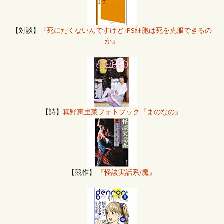
【対談】
『死にたくないんですけど iPS細胞は死を克服できるの
か』
【詩】
真野恵里菜フォトブック『まのなの』
【競作】
『怪談実話系/魔』