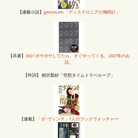
【連載小説】
genron.etc「ディスクロニアの鳩時計」
【共著】
2027 ボヤボヤしてたら、すぐやってくる。2027年のお
話。
【作詞】 相沢梨紗「空想タイムトラベループ」
【連載】
「ダ･ヴィンチ」7人のブックウォッチャー