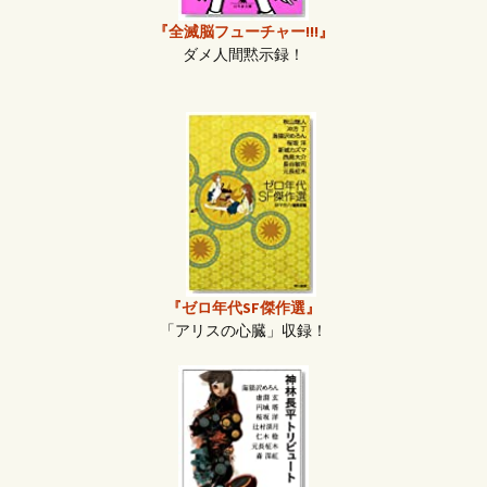
『全滅脳フューチャー!!!』
ダメ人間黙示録！
『ゼロ年代SF傑作選』
「アリスの心臓」収録！