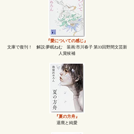
『愛についての感じ』
文庫で復刊！ 解説:夢眠ねむ 装画:市川春子 第33回野間文芸新
人賞候補
『夏の方舟』
退廃と純愛