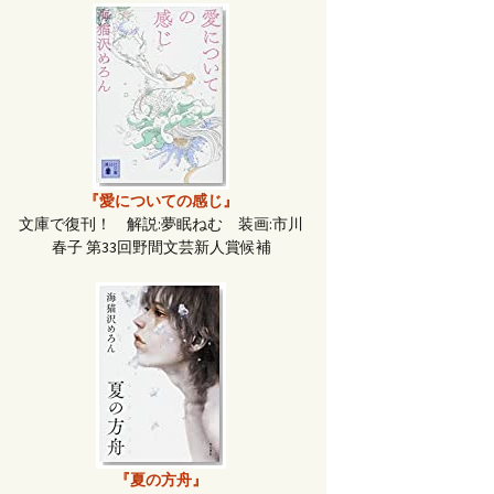
『愛についての感じ』
文庫で復刊！ 解説:夢眠ねむ 装画:市川
春子 第33回野間文芸新人賞候補
『夏の方舟』