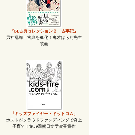
『BL古典セレクション２ 古事記』
男神乱舞！古典をBL化！鬼才はらだ先生
装画
『キッズファイヤー・ドットコム』
ホストがクラウドファンディングで炎上
子育て！第59回熊日文学賞受賞作