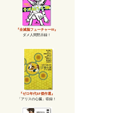
『全滅脳フューチャー!!!』
ダメ人間黙示録！
『ゼロ年代SF傑作選』
「アリスの心臓」収録！