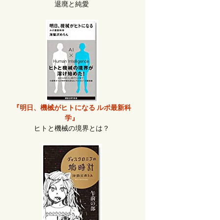
退廃と純愛
『明日、機械がヒトになる ルポ最新科
学』
ヒトと機械の境界とは？