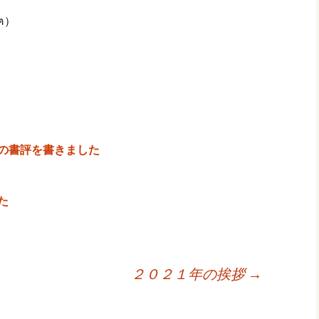
ฅ）
の書評を書きました
た
２０２１年の挨拶
→