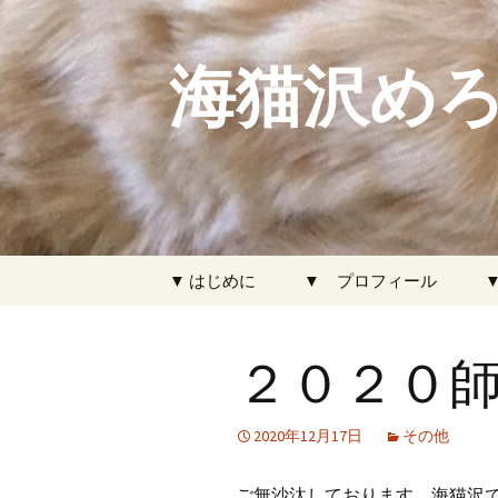
海猫沢めろ
コ
▼ はじめに
▼ プロフィール
ン
テ
ン
２０２０
ツ
へ
ス
2020年12月17日
その他
キ
ッ
ご無沙汰しております。海猫沢