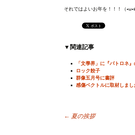
それではよいお年を！！！（•ω•
▼関連記事
「文學界」に『パトロネ』
ロック餃子
群像五月号に書評
感傷ベクトルに取材しまし
←
夏の挨拶
投