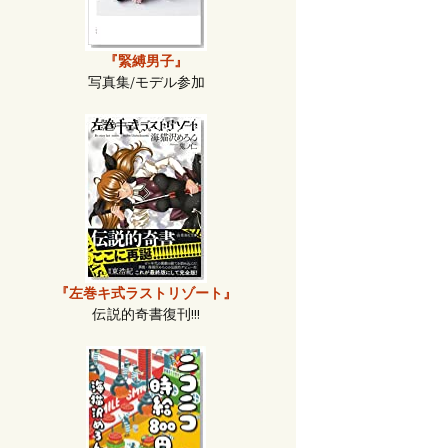
『緊縛男子』
写真集/モデル参加
『左巻キ式ラストリゾート』
伝説的奇書復刊!!!