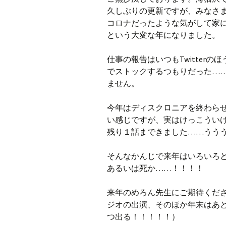
プ
久しぶりの更新ですが、みなさ
コロナだったような気がして家
という大変な年になりました。
仕事の報告はいつもTwitter
でストックするつもりだった…
ません。
今年はディスクロニアを終わら
い感じですが、実はけっこうい
残り１話まできました……うう
そんなかんじで来年はいろいろ
あるいは死か……！！！！
来年のめろん先生にご期待くだ
ジオの出演、そのほか年末はあ
つ出る！！！！！）