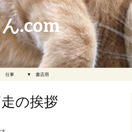
ん.com
▼ 仕事
▼ 書店用
師走の挨拶
です。