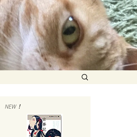
検
索:
NEW！