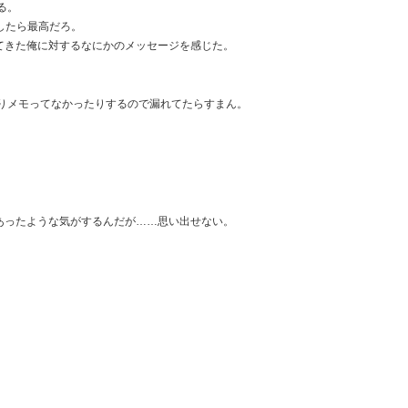
る。
にしたら最高だろ。
してきた俺に対するなにかのメッセージを感じた。
りメモってなかったりするので漏れてたらすまん。
だあったような気がするんだが……思い出せない。