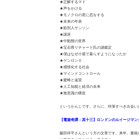
★正解するマド
★声をかける
★モノクロの君に恋をする
★未来の年表
★処刑人サンソン
★謎床
★中動態の世界
★宝石商リチャード氏の謎鑑定
★僕はなぜ小屋で暮らすようになったか
★ゲンロン０
★感情化する社会
★マインドコントロール
★蜜蜂と遠雷
★人工知能と経済の未来
★無意識の構造
というかんじです。さらに、特筆すべき出会い
【電遊奇譚：其十三】ロンドンのルイージマン
藤田祥平さんという方の文章です。来年、書籍