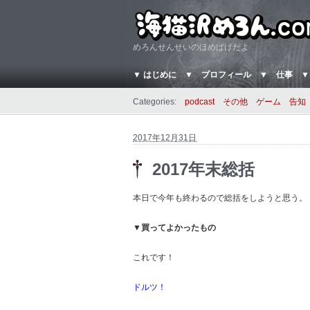
めろんせんせいのほめぱげだよ
▼ はじめに
▼ プロフィール
▼ 仕事
▼
Categories:
podcast
その他
ゲーム
告知
2017年12月31日
2017年末総括
本日で今年も終わるので総括をしようと思う。
▼買ってよかったもの
これです！
ドルツ！