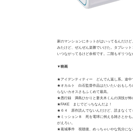
家のマンションにネットがはいってるんだけど
みたけど、ぜんぜん楽勝でいけた。タブレット２
いつながってるけど余裕です。二階もギリつな
▼映画
★アイデンティティー どんでん返し系。途中
★オカルト 白石監督作品はだいたいおもしろ
らないカオスさもふくめて最高。
★愚行録 満島ひかりと妻夫木くんの演技が怖
★FAKE まじでどっちなんだよ！
★６４ 原作読んでないんだけど、読まなくて
★ミッション８ 死を電球に例える雑さとかも
がえろい。
★葛城事件 視聴後、めっちゃいやな気分にな