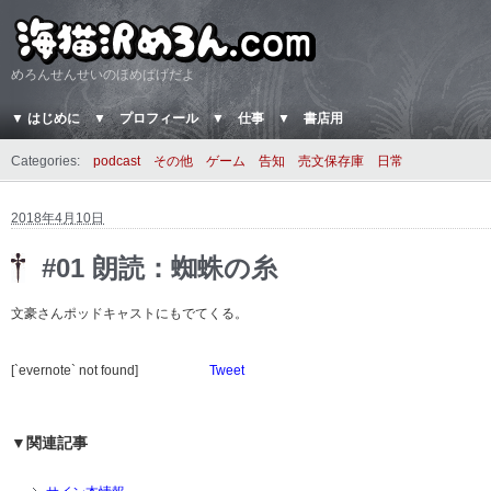
めろんせんせいのほめぱげだよ
▼ はじめに
▼ プロフィール
▼ 仕事
▼ 書店用
Categories:
podcast
その他
ゲーム
告知
売文保存庫
日常
2018年4月10日
#01 朗読：蜘蛛の糸
文豪さんポッドキャストにもでてくる。
[`evernote` not found]
Tweet
▼関連記事