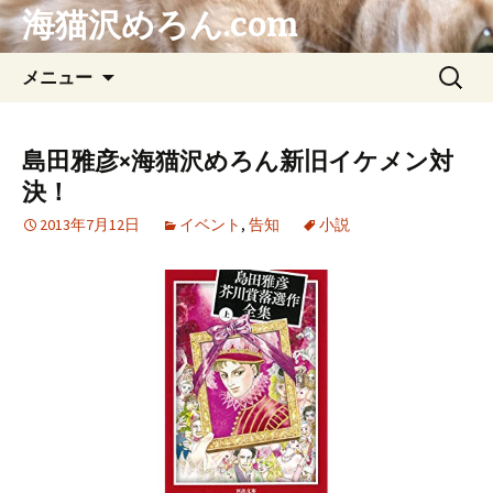
海猫沢めろん.com
コ
検
メニュー
ン
索:
テ
ン
島田雅彦×海猫沢めろん新旧イケメン対
ツ
決！
へ
ス
2013年7月12日
イベント
,
告知
小説
キ
ッ
プ