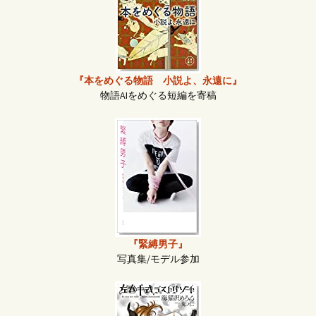
『本をめぐる物語 小説よ、永遠に』
物語AIをめぐる短編を寄稿
『緊縛男子』
写真集/モデル参加