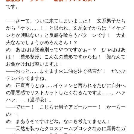
です。
――さーて、ついに来てしまいました！ 文系男子たち
から「ケッ……！」と思われ、文系女子からは「イケメ
ンとか興味ない」と反感を喰らうパターンです！ 大丈
夫なんでしょうかめろんさん！？
め あははは逆差別ってやつですかぁ～？ ひゃははあ
は！ 整形整形、こんなの整形ですからね！ 顔なんて
お金かければ整いますよ！
――おっと……ますます火に油を注ぐ発言だ！ だいぶ
テンパッてますね。
め 正直言うとね……イケメンと言われるたびに自分へ
の罪悪感でリストカットしたくなるんですよ……。ハァ
ハァ……（過呼吸）。
――でたー！ こじらせ男子アピールーー！ かーらー
のー！
め まあうそですけどね。なにも考えてません！
――天然を装ったクロスアームブロックなみに露骨なガ