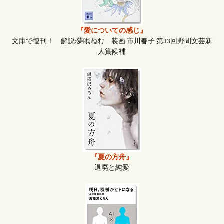
『愛についての感じ』
文庫で復刊！ 解説:夢眠ねむ 装画:市川春子 第33回野間文芸新
人賞候補
『夏の方舟』
退廃と純愛