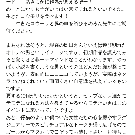
ード！ あきらかに作為が見えるぞー！
め とにかく女子がいっぱい来てくれるといいですね。
生きたコウモリを食べます！
――生きたコウモリと豚の血を浴びるめろん先生にご期
待ください。
まあそれはそうと、現在の島田さんといえば遊び馴れた
オトナの男というイメージですが、初期作品を読んでみ
ると驚くほど非モテマインドなことがわかります。やっ
ぱり小説を書くような男というのはどんだけ顔が整って
いようが、表面的にニコニコしていようが、実際はネク
ラでひねくれていて面倒くさい自意識を抱えているもの
ですよ。
要するに何がいいたいかというと、セレブなオレ達がモ
テモテになれる方法を教えてやるからモテたい男はこの
イベントに来いってことですよ。
あと、仔猫のように傷ついた女性たちの心を癒やすラグ
ジュアリーでスピリチュアルなトークを繰り広げるので
ガールからマダムまでこぞってお越し下さい。お待ちし