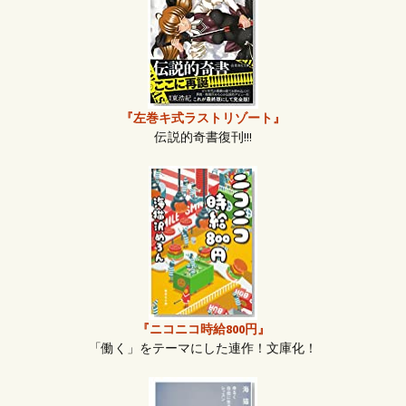
『左巻キ式ラストリゾート』
伝説的奇書復刊!!!
『ニコニコ時給800円』
「働く」をテーマにした連作！文庫化！