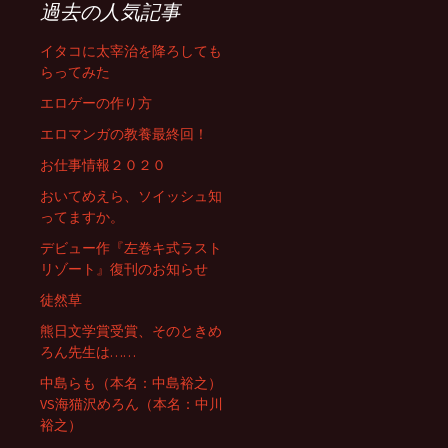
過去の人気記事
イタコに太宰治を降ろしても
らってみた
エロゲーの作り方
エロマンガの教養最終回！
お仕事情報２０２０
おいてめえら、ソイッシュ知
ってますか。
デビュー作『左巻キ式ラスト
リゾート』復刊のお知らせ
徒然草
熊日文学賞受賞、そのときめ
ろん先生は……
中島らも（本名：中島裕之）
VS海猫沢めろん（本名：中川
裕之）