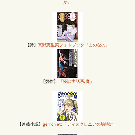
か』
【詩】
真野恵里菜フォトブック『まのなの』
【競作】
『怪談実話系/魔』
【連載小説】
genron.etc「ディスクロニアの鳩時計」