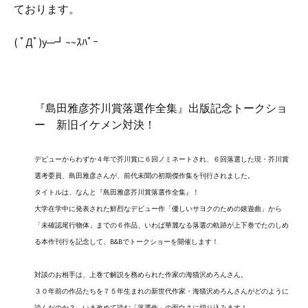
ております。
( ﾟДﾟ)y─┛~~ｽﾊﾟｰ
『島田雅彦芥川賞落選作全集』出版記念トークショ
ー 新旧イケメン対決！
デビューからわずか４年で芥川賞に６回ノミネートされ、６回落選した現・芥川賞
選考委員、島田雅彦さんが、前代未聞の初期傑作集を刊行されました。
タイトルは、なんと『島田雅彦芥川賞落選作全集』！
大学在学中に発表された鮮烈なデビュー作「優しいサヨクのための嬉遊曲」から
「未確認尾行物体」までの６作品、いわば華麗なる落選の軌跡が上下巻でたのしめ
る本作刊行を記念して、B&Bでトークショーを開催します！
対談のお相手は、上巻で解説を務められた作家の海猫沢めろんさん。
３０年前の作品たちを７５年生まれの新世代作家・海猫沢めろんさんがどのように
読んだのか？ いま改めて読む「落選作」の面白さに切り込みます！