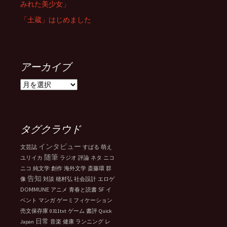
みれた美少女」
「土蔵」はじめました
アーカイブ
ア
ー
カ
イ
ブ
タグクラウド
インタビュー
文芸誌
すばる
萌え
随筆
ユリイカ
ラジオ
評論
ネタ
ニコ
ニコ
純文学
創作
海外文学
斎藤環
群
告知
像
対談
穂村弘
社会設計
エロゲ
DOMMUNE
SF
アニメ
青春と読書
イ
ベント
マンガ
ゲーミフィケーション
売文保存庫
0311txt
ゲーム
書評
Quick
日常
Japan
音楽
健康
ランニング
レ