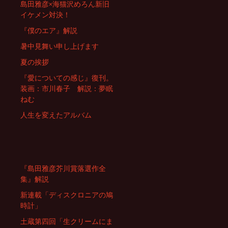
島田雅彦×海猫沢めろん新旧
イケメン対決！
『僕のエア』解説
暑中見舞い申し上げます
夏の挨拶
『愛についての感じ』復刊。
装画：市川春子 解説：夢眠
ねむ
人生を変えたアルバム
『島田雅彦芥川賞落選作全
集』解説
新連載「ディスクロニアの鳩
時計」
土蔵第四回「生クリームにま