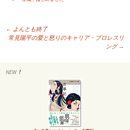
←
よんとも終了
常見陽平の愛と怒りのキャリア・プロレスリ
投
ング
→
稿
NEW！
ナ
ビ
ゲ