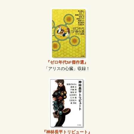
『ゼロ年代SF傑作選』
「アリスの心臓」収録！
『神林長平トリビュート』