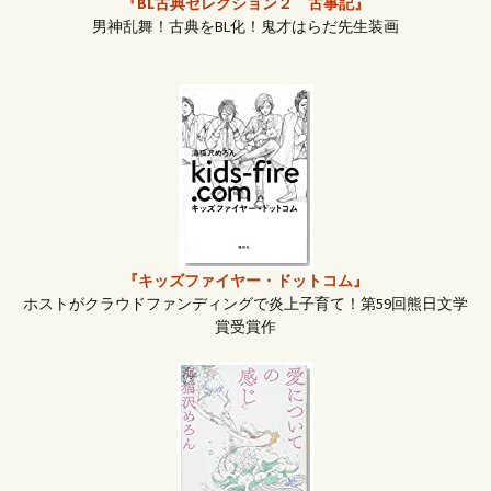
ー
『BL古典セレクション２ 古事記』
男神乱舞！古典をBL化！鬼才はらだ先生装画
シ
ョ
ン
『キッズファイヤー・ドットコム』
ホストがクラウドファンディングで炎上子育て！第59回熊日文学
賞受賞作