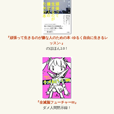
『頑張って生きるのが嫌な人のための本 -ゆるく自由に生きるレ
ッスン-』
のほほん2.0！
『全滅脳フューチャー!!!』
ダメ人間黙示録！