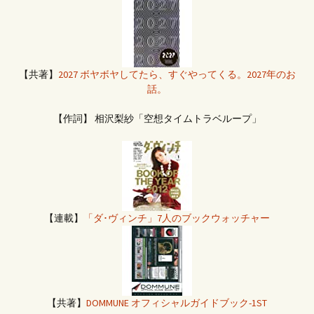
【共著】
2027 ボヤボヤしてたら、すぐやってくる。2027年のお
話。
【作詞】 相沢梨紗「空想タイムトラベループ」
【連載】
「ダ･ヴィンチ」7人のブックウォッチャー
【共著】
DOMMUNE オフィシャルガイドブック-1ST