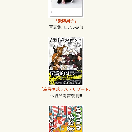
『緊縛男子』
写真集/モデル参加
『左巻キ式ラストリゾート』
伝説的奇書復刊!!!