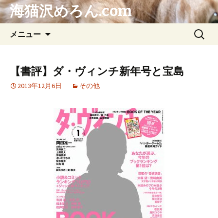
海猫沢めろん.com
コ
検
メニュー
ン
索:
テ
ン
【書評】ダ・ヴィンチ新年号と宝島
ツ
2013年12月6日
その他
へ
ス
キ
ッ
プ