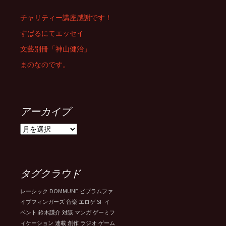
チャリティー講座感謝です！
すばるにてエッセイ
文藝別冊「神山健治」
まのなのです。
アーカイブ
ア
ー
カ
イ
ブ
タグクラウド
DOMMUNE
レーシック
ビブラムファ
SF
イブフィンガーズ
音楽
エロゲ
イ
ベント
鈴木謙介
対談
マンガ
ゲーミフ
ィケーション
連載
創作
ラジオ
ゲーム