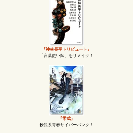
『神林長平トリビュート』
「言葉使い師」をリメイク！
『零式』
殺伐系青春サイバーパンク！