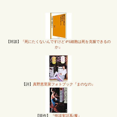
【対談】
『死にたくないんですけど iPS細胞は死を克服できるの
か』
【詩】
真野恵里菜フォトブック『まのなの』
【競作】
『怪談実話系/魔』