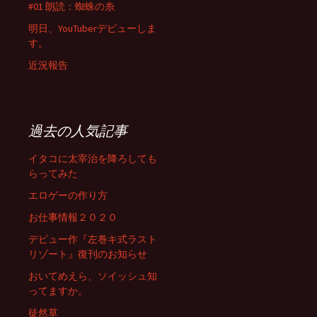
#01 朗読：蜘蛛の糸
明日、YouTuberデビューしま
す。
近況報告
過去の人気記事
イタコに太宰治を降ろしても
らってみた
エロゲーの作り方
お仕事情報２０２０
デビュー作『左巻キ式ラスト
リゾート』復刊のお知らせ
おいてめえら、ソイッシュ知
ってますか。
徒然草