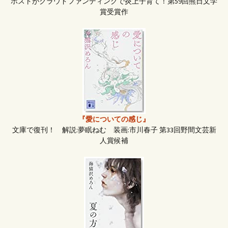
ホストがクラウドファンディングで炎上子育て！第59回熊日文学
賞受賞作
『愛についての感じ』
文庫で復刊！ 解説:夢眠ねむ 装画:市川春子 第33回野間文芸新
人賞候補