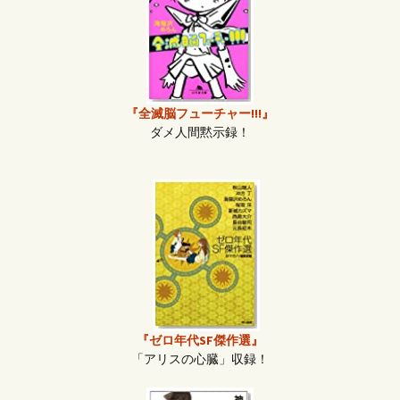
『全滅脳フューチャー!!!』
ダメ人間黙示録！
『ゼロ年代SF傑作選』
「アリスの心臓」収録！