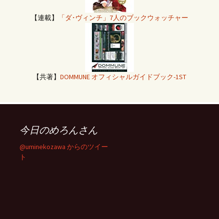
【連載】
「ダ･ヴィンチ」7人のブックウォッチャー
【共著】
DOMMUNE オフィシャルガイドブック-1ST
今日のめろんさん
@uminekozawa からのツイー
ト