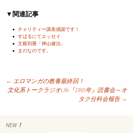
▼関連記事
チャリティー講座感謝です！
すばるにてエッセイ
文藝別冊「神山健治」
まのなのです。
←
エロマンガの教養最終回！
文化系トークラジオLife『1995年』読書会～オ
投
タク分科会報告
→
稿
NEW！
ナ