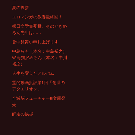
夏の挨拶
エロマンガの教養最終回！
熊日文学賞受賞、そのときめ
ろん先生は……
暑中見舞い申し上げます
中島らも（本名：中島裕之）
VS海猫沢めろん（本名：中川
裕之）
人生を変えたアルバム
霊的動画批評第1回「創世の
アクエリオン」
全滅脳フューチャー!!!文庫発
売
師走の挨拶