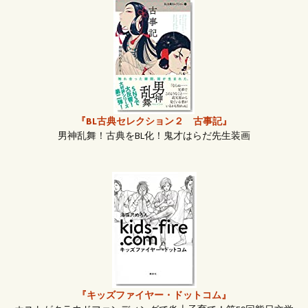
ビ
ゲ
ー
『BL古典セレクション２ 古事記』
男神乱舞！古典をBL化！鬼才はらだ先生装画
シ
ョ
ン
『キッズファイヤー・ドットコム』