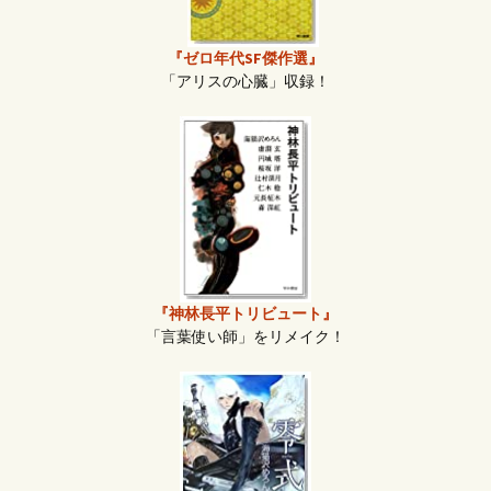
『ゼロ年代SF傑作選』
「アリスの心臓」収録！
『神林長平トリビュート』
「言葉使い師」をリメイク！