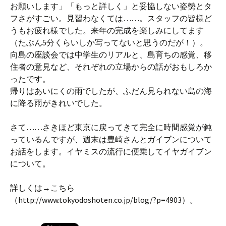
お願いします」「もっと詳しく」と妥協しない姿勢とタ
フさがすごい。見習わなくては……。スタッフの皆様ど
うもお疲れ様でした。来年の完成を楽しみにしてます
（たぶん5分くらいしか写ってないと思うのだが！）。
向島の座談会では中学生のリアルと、島育ちの感覚、移
住者の意見など、それぞれの立場からの話がおもしろか
ったです。
帰りはあいにくの雨でしたが、ふだん見られない島の海
に降る雨がきれいでした。
さて……さきほど東京に戻ってきて完全に時間感覚が鈍
っているんですが、週末は豊崎さんとガイブンについて
お話をします。イヤミスの流行に便乗してイヤガイブン
について。
詳しくは→こちら
（http://www.tokyodoshoten.co.jp/blog/?p=4903）。