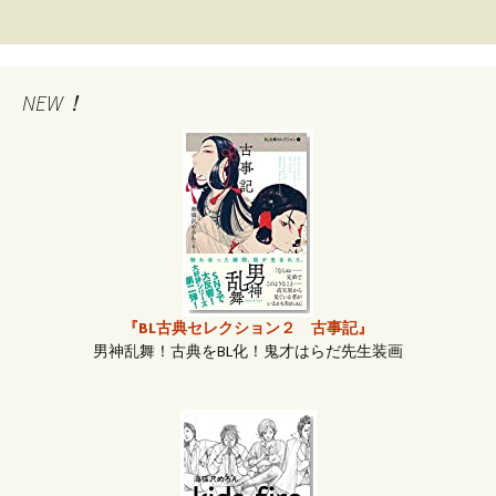
稿
ナ
NEW！
ビ
ゲ
ー
『BL古典セレクション２ 古事記』
男神乱舞！古典をBL化！鬼才はらだ先生装画
シ
ョ