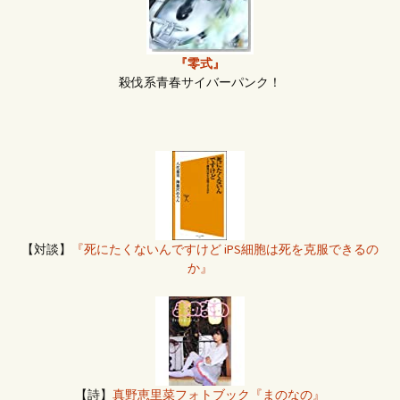
『零式』
殺伐系青春サイバーパンク！
【対談】
『死にたくないんですけど iPS細胞は死を克服できるの
か』
【詩】
真野恵里菜フォトブック『まのなの』