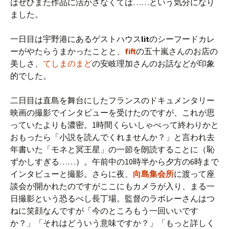
はぜひまた作品に活かさなくては……という気分になり
ました。
一日目は宇野港にあるゲストハウス
lit
のシーフードカレ
ーがやたらうまかったことと、
fift
の五十嵐さんのお店の
美しさ、
てしまのまど
の安岐理加さんのお話などが印象
的でした。
二日目は直島を舞台にしたフランスのドキュメンタリー
映画の撮影でインタビューを受けたのですが、これが思
っていたよりも濃密。1時間くらいしゃべって終わりかと
おもったら「小説を読んでくれませんか？」と言われ去
年書いた「モネと冥王星」の一節を朗読することに（恥
ずかしすぎる……）。午前中の10時半から夕方の6時まで
インタビューと撮影。さらに夜、
向島集会所
に渡って座
談会が開かれたのですがここにもカメラが入り、まる一
日撮影という恐るべし長丁場。監督のラボレーさんはつ
ねに笑顔なんですが「今のところもう一回いいです
か？」「それはどういう意味ですか？」「もっと詳しく