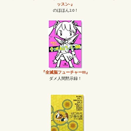
ッスン-』
のほほん2.0！
『全滅脳フューチャー!!!』
ダメ人間黙示録！