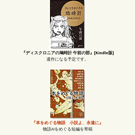
『ディスクロニアの鳩時計 午前の部』[Kindle版]
遺作になる予定です。
『本をめぐる物語 小説よ、永遠に』
物語AIをめぐる短編を寄稿