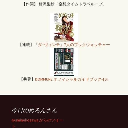
【作詞】 相沢梨紗「空想タイムトラベループ」
【連載】
「ダ･ヴィンチ」7人のブックウォッチャー
【共著】
DOMMUNE オフィシャルガイドブック-1ST
今日のめろんさん
@uminekozawa からのツイー
ト