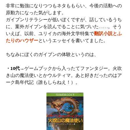
非常に勉強になりつつもネタももらい、今後の活動への
原動力になった気がします。
ガイブンリテラシーが低いぼくですが、話しているうち
に、案外ガイブンを読んでることに気づいた……。そう
いえば、以前、ユリイカの海外文学特集で
翻訳小説とふ
たりのハウザー
というエッセイを書いてました。
ちなみにぼくのガイブンの体験というのは、
・10代→
ゲームブックから入ったてファンタジー。火吹
き山の魔法使いとかウルティマ。あと好きだったのはア
ーク島年代記（誰もしらねえ！）。