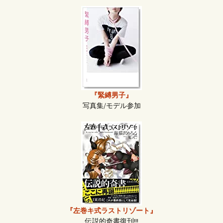
『緊縛男子』
写真集/モデル参加
『左巻キ式ラストリゾート』
伝説的奇書復刊!!!