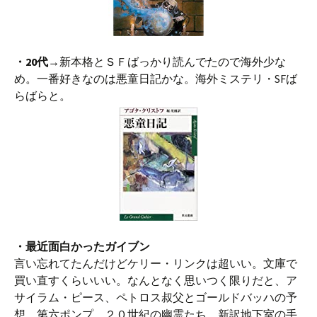
・20代→
新本格とＳＦばっかり読んでたので海外少な
め。一番好きなのは悪童日記かな。海外ミステリ・SFば
らばらと。
・最近面白かったガイブン
言い忘れてたんだけどケリー・リンクは超いい。文庫で
買い直すくらいいい。なんとなく思いつく限りだと、ア
サイラム・ピース、ペトロス叔父とゴールドバッハの予
想、第六ポンプ、２０世紀の幽霊たち、新訳地下室の手