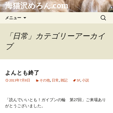
海猫沢めろん.com
コ
検
メニュー
ン
索:
テ
ン
「日常」カテゴリーアーカイ
ツ
ブ
へ
ス
キ
ッ
プ
よんとも終了
2013年7月8日
その他
,
日常
,
雑記
SF
,
小説
「読んでいいとも！ガイブンの輪 第27回」ご来場あり
がとうございました。