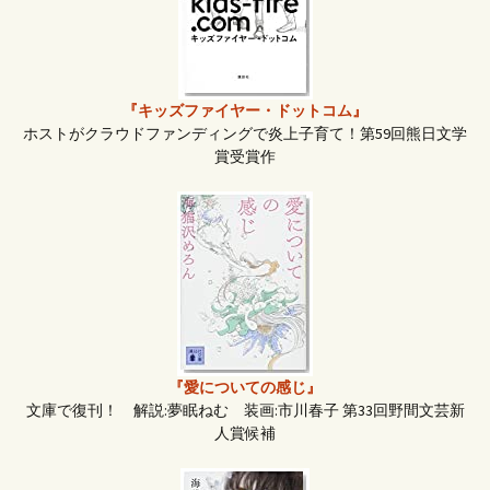
ン
『キッズファイヤー・ドットコム』
ホストがクラウドファンディングで炎上子育て！第59回熊日文学
賞受賞作
『愛についての感じ』
文庫で復刊！ 解説:夢眠ねむ 装画:市川春子 第33回野間文芸新
人賞候補