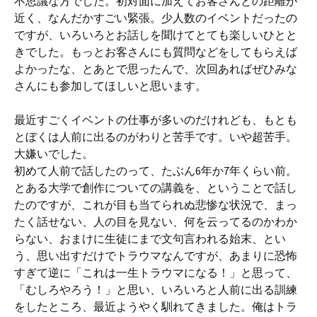
不思議な方でした。初対面に加えてお客さんとの距離が
近く、なんだかすごい緊張。少人数のイベントだったの
ですが、いろいろとお話しを聞けてとても楽しいひとと
きでした。もっとお客さんにも質問などをしてもらえば
よかったな、とあとで思ったんで、次回あればぜひみな
さんにも参加してほしいと思います。
最近すごくイベントの仕事が多いのだけれども、もとも
とぼくは人前に出るのがわりと苦手です。いや超苦手。
大嫌いでした。
初めて人前で話したのって、たぶん6年か7年くらい前。
とある大学で創作についての講義を、ということで話し
たのですが、これが目も当てられぬ悲惨な状況で、まっ
たく話せない、人の目を見ない、何を云ってるのかわか
らない、おまけに生徒にまで文句言われる始末、とい
う、思い出すだけでトラウマなんですが、あまりに恐怖
すぎて逆に「これは一生トラウマになる！」と思って、
「むしろやろう！」と思い、いろいろと人前に出る訓練
をしたところ、最近ようやく馴れてきました。俺はトラ