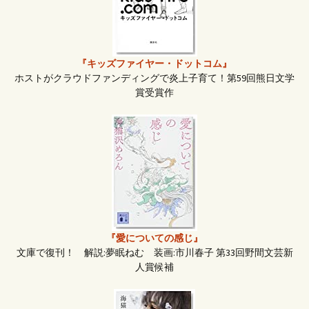
ン
『キッズファイヤー・ドットコム』
ホストがクラウドファンディングで炎上子育て！第59回熊日文学
賞受賞作
『愛についての感じ』
文庫で復刊！ 解説:夢眠ねむ 装画:市川春子 第33回野間文芸新
人賞候補