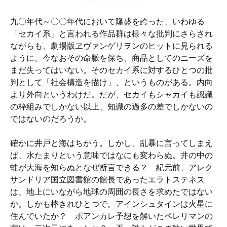
九〇年代～〇〇年代において隆盛を誇った、いわゆる
「セカイ系」と言われる作品群は様々な批判にさらされ
ながらも、劇場版ヱヴァンゲリヲンのヒットに見られる
ように、今なおその命脈を保ち、商品としてのニーズを
まだ失ってはいない。そのセカイ系に対するひとつの批
判として「社会構造を描け」、というものがある。内向
より外向というわけだ。だが、セカイもシャカイも認識
の枠組みでしかない以上、知識の過多の差でしかないの
ではないのだろうか。
確かに井戸と海はちがう。しかし、乱暴に言ってしまえ
ば、水たまりという意味ではなにも変わらぬ。井の中の
蛙が大海を知らぬとなぜ断言できる？ 紀元前、アレク
サンドリア国立図書館の館長であったエラトステネス
は、地上にいながら地球の周囲の長さを求めたではない
か。しかも棒きれひとつで。アインシュタインは火星に
住んでいたか？ ポアンカレ予想を解いたペレリマンの