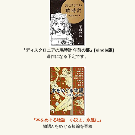
『ディスクロニアの鳩時計 午前の部』[Kindle版]
遺作になる予定です。
『本をめぐる物語 小説よ、永遠に』
物語AIをめぐる短編を寄稿