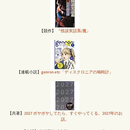
【競作】
『怪談実話系/魔』
【連載小説】
genron.etc「ディスクロニアの鳩時計」
【共著】
2027 ボヤボヤしてたら、すぐやってくる。2027年のお
話。