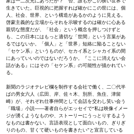
家は一二次元にあったか？ 否、誰もがこの狭い世界で
生きていた。巨視的に把握すれば確かにこの世には、個
人、社会、世界、という構造があるかのように見える。
啓蒙主義的な立場からそれを示唆するのは確かに心ある
親切な態度だが、「社会」という概念を押しつけずと
も、この日本にはもっと適切な「世間」という言葉があ
るではないか。「個人」と「世界」短絡に陥ることない
「セケン系」というものが、セカイ系とシャカイ系の間
にあっていいのではないだろうか。『ここに消えない会
話がある』にはその「セケン系」の可能性が描かれてい
る。
新聞のラジオテレビ欄を制作する会社で働く、二〇代半
ばの男女六人（広田、岸、佐々木、別所、魚住、津留
崎）が、それぞれ仕事仲間として会話を交わし笑い会う
「職場」小説――著者自らがエッセイで“私は映像イメー
ジが湧くようなものや、ストーリーにうっとりするよう
なものは書かない。言語表現として面白いもの、ぎりぎ
りのもの、甘くて硬いものを書きたい”と宣言している