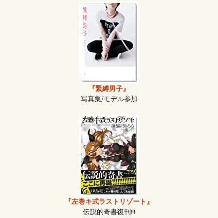
『緊縛男子』
写真集/モデル参加
『左巻キ式ラストリゾート』
伝説的奇書復刊!!!