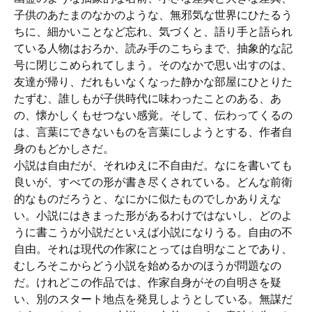
子供のあたまのなかのような、無邪気な世界にひたるう
ちに、細かいことなど忘れ、気づくと、語り手と語られ
ている人物はおろか、読み手のこちらまで、抽象的な記
号に閉じこめられてしまう。そのなかで思い出すのは、
友達が帰り、だれもいなくなった静かな部屋にひとりた
たずむ、誰しもが子供時代に味わったことのある、あ
の、懐かしくもせつない感覚。そして、伝わってくるの
は、言葉にできないものを言葉にしようとする、作者自
身のもどかしさだ。
小説は自由だが、それゆえに不自由だ。なにを書いても
良いが、すべての形が書き尽くされている。どんな前衛
的なものだろうと、なにかに似たものでしかありえな
い。小説にはきまった形があるわけではないし、どのよ
うに書こうが小説だといえば小説になりうる。自由の不
自由。それは現代の作家にとっては自明なことであり、
むしろそこからどう小説を始めるかのほうが問題なの
だ。けれどこの作品では、作家自身がその自明さを疑
い、別のスタート地点を発見しようとしている。無謀だ