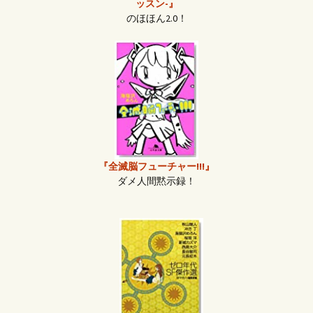
ッスン-』
のほほん2.0！
『全滅脳フューチャー!!!』
ダメ人間黙示録！