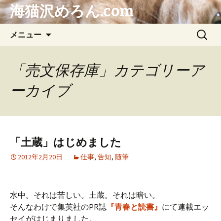
海猫沢めろん.com
コ
検
メニュー
ン
索:
テ
ン
「売文保存庫」カテゴリーア
ツ
ーカイブ
へ
ス
キ
ッ
プ
「土蔵」はじめました
2012年2月20日
仕事
,
告知
,
随筆
水中。それは苦しい。土蔵。それは暗い。
そんなわけで集英社のPR誌
『青春と読書』
にて連載エッ
セイがはじまりました。