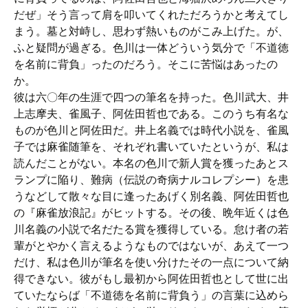
だぜ」そう言って肩を叩いてくれただろうかと考えてし
まう。墓と対峙し、思わず熱いものがこみ上げた。が、
ふと疑問が過ぎる。色川は一体どういう気分で「不道徳
を名前に背負」ったのだろう。そこに苦悩はあったの
か。
彼は六〇年の生涯で四つの筆名を持った。色川武大、井
上志摩夫、雀風子、阿佐田哲也である。このうち有名な
ものが色川と阿佐田だ。井上名義では時代小説を、雀風
子では麻雀随筆を、それぞれ書いていたというが、私は
読んだことがない。本名の色川で新人賞を獲ったあとス
ランプに陥り、難病（伝説の奇病ナルコレプシー）を患
うなどして散々な目に逢ったあげく別名義、阿佐田哲也
の『麻雀放浪記』がヒットする。その後、晩年近くは色
川名義の小説で名だたる賞を獲得している。怠け者の若
輩がとやかく言えるようなものではないが、あえて一つ
だけ、私は色川が筆名を使い分けたその一点について納
得できない。彼がもし最初から阿佐田哲也として世に出
ていたならば「不道徳を名前に背負う」の言葉に込めら