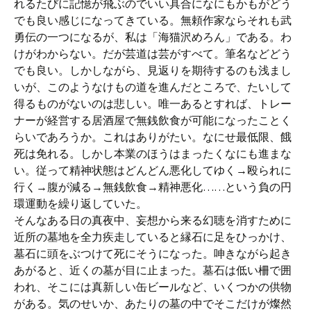
れるたびに記憶が飛ぶのでいい具合になにもかもがどう
でも良い感じになってきている。無頼作家ならそれも武
勇伝の一つになるが、私は「海猫沢めろん」である。わ
けがわからない。だが芸道は芸がすべて。筆名などどう
でも良い。しかしながら、見返りを期待するのも浅まし
いが、このようなけもの道を進んだところで、たいして
得るものがないのは悲しい。唯一あるとすれば、トレー
ナーが経営する居酒屋で無銭飲食が可能になったことく
らいであろうか。これはありがたい。なにせ最低限、餓
死は免れる。しかし本業のほうはまったくなにも進まな
い。従って精神状態はどんどん悪化してゆく→殴られに
行く→腹が減る→無銭飲食→精神悪化……という負の円
環運動を繰り返していた。
そんなある日の真夜中、妄想から来る幻聴を消すために
近所の墓地を全力疾走していると縁石に足をひっかけ、
墓石に頭をぶつけて死にそうになった。呻きながら起き
あがると、近くの墓が目に止まった。墓石は低い柵で囲
われ、そこには真新しい缶ビールなど、いくつかの供物
がある。気のせいか、あたりの墓の中でそこだけが燦然