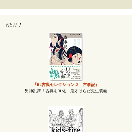
稿
ナ
NEW！
ビ
ゲ
ー
『BL古典セレクション２ 古事記』
男神乱舞！古典をBL化！鬼才はらだ先生装画
シ
ョ