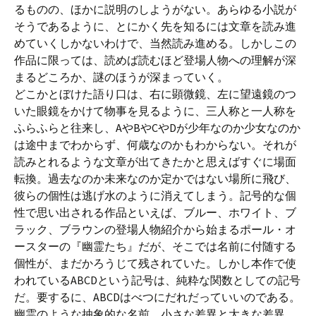
るものの、ほかに説明のしようがない。あらゆる小説が
そうであるように、とにかく先を知るには文章を読み進
めていくしかないわけで、当然読み進める。しかしこの
作品に限っては、読めば読むほど登場人物への理解が深
まるどころか、謎のほうが深まっていく。
どこかとぼけた語り口は、右に顕微鏡、左に望遠鏡のつ
いた眼鏡をかけて物事を見るように、三人称と一人称を
ふらふらと往来し、AやBやCやDが少年なのか少女なのか
は途中までわからず、何歳なのかもわからない。それが
読みとれるような文章が出てきたかと思えばすぐに場面
転換。過去なのか未来なのか定かではない場所に飛び、
彼らの個性は逃げ水のように消えてしまう。記号的な個
性で思い出される作品といえば、ブルー、ホワイト、ブ
ラック、ブラウンの登場人物紹介から始まるポール・オ
ースターの『幽霊たち』だが、そこでは名前に付随する
個性が、まだかろうじて残されていた。しかし本作で使
われているABCDという記号は、純粋な関数としての記号
だ。要するに、ABCDはべつにだれだっていいのである。
幽霊のような抽象的な名前、小さな差異と大きな差異、