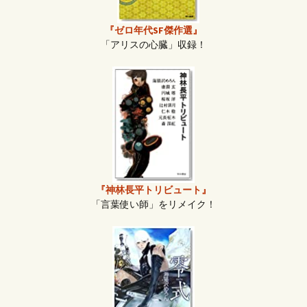
『ゼロ年代SF傑作選』
「アリスの心臓」収録！
『神林長平トリビュート』
「言葉使い師」をリメイク！