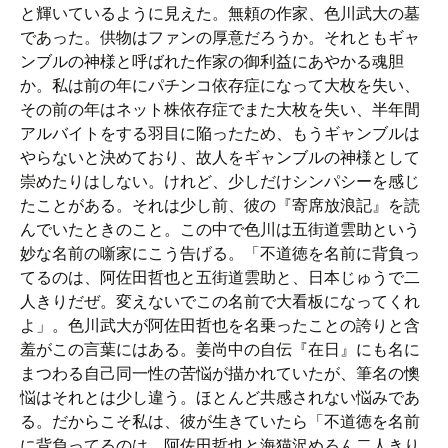
と輝いているように見えた。無頼の作家、色川武大の墓
であった。供物はファンの厚意だろうか。それともギャ
ンブルの神様と呼ばれた作家の御利益にあやかる魂胆
か。私は前の年にパチンコ依存症になって大枚を失い、
その前の年はネット株依存症でまた大枚を失い、半年間
アルバイトをする羽目に陥ったため、もうギャンブルは
やらないと決めており、故人をギャンブルの神様として
崇めたりはしない。けれど、少しだけシンパシーを感じ
たことがある。それは少し前、彼の『寄席放浪記』を読
んでいたときのこと。この中で色川は五街道雲助という
妙な名前の噺家にこう告げる。「不道徳を名前に背負っ
てるのは、阿佐田哲也と五街道雲助と、日本じゅうで二
人きりだぜ。変えないでこの名前で大看板になってくれ
よ」。色川武大が阿佐田哲也を名乗ったことの誇りと含
羞がこの言葉にはある。姜尚中の自伝『在日』にも名に
まつわる自己同一性の苦悩が描かれていたが、筆名の懊
悩はそれとは少し違う。ほとんど共感されない悩みであ
る。だからこそ私は、彼が生きていたら「不道徳を名前
に背負ってるのは、阿佐田哲也と海猫沢めろん二人きり