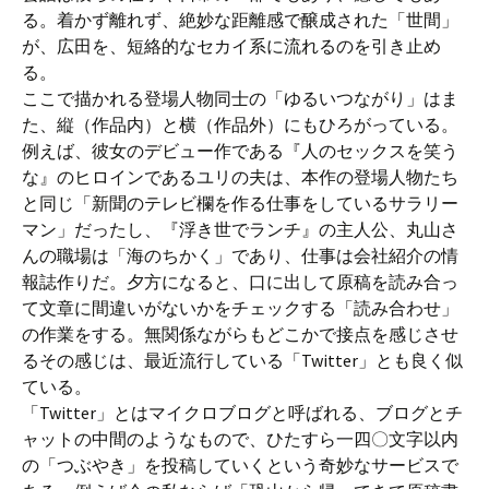
る。着かず離れず、絶妙な距離感で醸成された「世間」
が、広田を、短絡的なセカイ系に流れるのを引き止め
る。
ここで描かれる登場人物同士の「ゆるいつながり」はま
た、縦（作品内）と横（作品外）にもひろがっている。
例えば、彼女のデビュー作である『人のセックスを笑う
な』のヒロインであるユリの夫は、本作の登場人物たち
と同じ「新聞のテレビ欄を作る仕事をしているサラリー
マン」だったし、『浮き世でランチ』の主人公、丸山さ
んの職場は「海のちかく」であり、仕事は会社紹介の情
報誌作りだ。夕方になると、口に出して原稿を読み合っ
て文章に間違いがないかをチェックする「読み合わせ」
の作業をする。無関係ながらもどこかで接点を感じさせ
るその感じは、最近流行している「Twitter」とも良く似
ている。
「Twitter」とはマイクロブログと呼ばれる、ブログとチ
ャットの中間のようなもので、ひたすら一四〇文字以内
の「つぶやき」を投稿していくという奇妙なサービスで