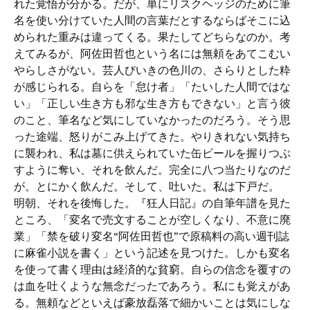
れた覚悟が分かる。だが、単にリスクヘッジのために筆
名を使い分けていた人間の言葉だとするならばそこに込
められた重みは違ってくる。果たしてどちらなのか。考
えてみるが、阿佐田哲也という名には無頼をあてこむい
やらしさがない。芸人びいきの色川の、さらりとした粋
が感じられる。自らを「怠け者」「たいした人間ではな
い」「正しい生き方も邪な生き方もできない」と言う彼
のこと、筆名など気にしていなかったのだろう。そう思
った途端、怒りがこみ上げてきた。やりきれない気持ち
に襲われ、私は墓に供えられていた缶ビールを握りつぶ
すように奪い、それを飲んだ。完全に八つ当たりなのだ
が。とにかく飲んだ。そして、吐いた。私は下戸だ。
明朝、それを後悔した。『狂人日記』の自筆年譜を見た
ところ、「変名で売文することが空しくなり、不意に廃
業」「禁を破り変名“阿佐田哲也”で原稿料の高い週刊誌
に麻雀小説を書く」という記述を見つけた。しかも変名
を使って書く理由は経済的な貧窮。自らの信念を覆すの
は血を吐くような無念だったであろう。私にも覚えがあ
る。無頼などといえば豪放磊落で細かいことは気にしな