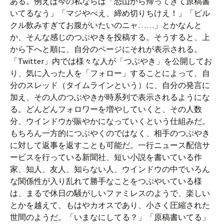
ある。例えば今の私ならば「恐山から帰ってきて原稿書
いてるなう」「マジやべえ、締め切りちけえ！」「ピル
クル飲みすぎてお腹がいたいのニャ……」とかなんと
か、そんな感じのつぶやきを投稿する。そうすると、上
から下へと順に、自分のページにそれが表示される。
「Twitter」内では様々な人が「つぶやき」を公開してお
り、気に入った人を「フォロー」することによって、自
分のスレッド（タイムラインという）に、自分の発言に
加え、その人のつぶやきが時系列で表示されるようにな
る。どんどんフォロワーを増やしていくと、その人数
分、ウインドウが賑やかになっていくという仕組みだ。
もちろん一方的につぶやくのではなく、相手のつぶやき
に対して返事を返すことも可能だ。一行ニュース配信サ
ービスを行っている新聞社、短い小説を書いている作
家、知人、友人、知らない人、ウインドウの中でいろん
な関係性が入り乱れて勝手なことをつぶやいている様
は、まるで休日の騒がしいファミレスのようで、楽しい
とかを越えて、もはやカオスであり、小さく圧縮された
世間のようだ。「いまなにしてる？」「原稿書いてる」