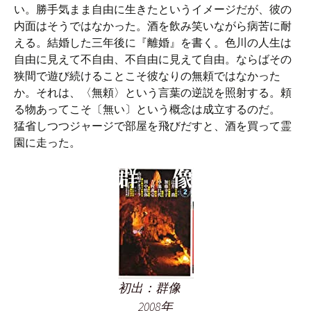
い。勝手気まま自由に生きたというイメージだが、彼の
内面はそうではなかった。酒を飲み笑いながら病苦に耐
える。結婚した三年後に『離婚』を書く。色川の人生は
自由に見えて不自由、不自由に見えて自由。ならばその
狭間で遊び続けることこそ彼なりの無頼ではなかった
か。それは、〈無頼〉という言葉の逆説を照射する。頼
る物あってこそ〔無い〕という概念は成立するのだ。
猛省しつつジャージで部屋を飛びだすと、酒を買って霊
園に走った。
初出：群像
2008年