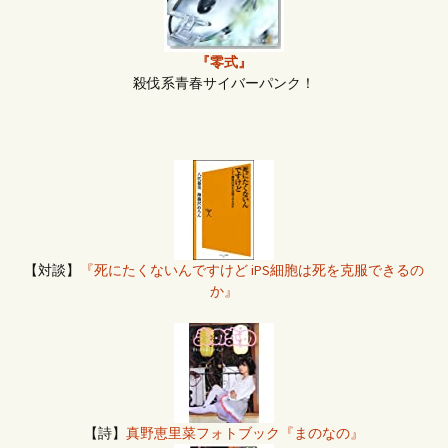
『零式』
殺伐系青春サイバーパンク！
【対談】
『死にたくないんですけど iPS細胞は死を克服できるの
か』
【詩】
真野恵里菜フォトブック『まのなの』