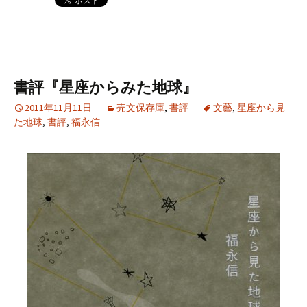
書評『星座からみた地球』
2011年11月11日
売文保存庫
,
書評
文藝
,
星座から見
た地球
,
書評
,
福永信