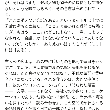
が、それはつまり、登場人物を物語の従属物として描か
ないという意味でもあろう。その意志は完遂されてい
る。
『ここに消えない会話がある』というタイトルは非常に
矛盾に満ちた言葉だ。「ここ」と書かれた瞬間に時間は
すぎ、もはや「ここ」はどこにもなく、「声」によって
なされる「会話」が消えないなどということはありえな
い。だが、たしかに、ありえないはずのものが［ここ］
には［ある］。
主人公の広田は、心の中に暗いものを抱えて毎日をやり
すごしている。彼は冒頭で夏の気配と海風を感じるが、
それは、ただ爽やかなだけではなく、不穏な気配と背中
合わせになっている。それを救うのは、大きな事件で
も、彼のパソコンのモニタにびっしり貼られた箴言
――「文字」――でもなく、会社での小さなコミュニケ
ーションである。他愛のない「会話」と、ラテ欄の間違
いを探すための「読み合わせ」。この空間でかわされる
会話は彼らの仕事や日常の一部でもあり、癒しでもあ