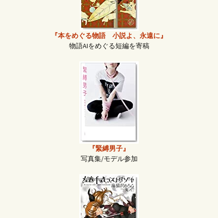
『本をめぐる物語 小説よ、永遠に』
物語AIをめぐる短編を寄稿
『緊縛男子』
写真集/モデル参加