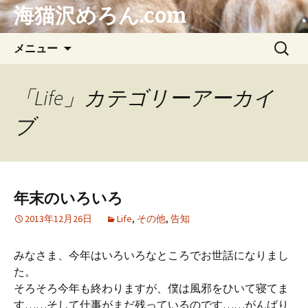
海猫沢めろん.com
コ
検
メニュー
ン
索:
テ
ン
「Life」カテゴリーアーカイ
ツ
ブ
へ
ス
キ
ッ
プ
年末のいろいろ
2013年12月26日
Life
,
その他
,
告知
みなさま、今年はいろいろなところでお世話になりまし
た。
そろそろ今年も終わりますが、僕は風邪をひいて寝てま
す……そして仕事がまだ残っているのです……がんばり