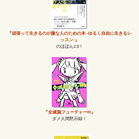
『頑張って生きるのが嫌な人のための本 -ゆるく自由に生きるレ
ッスン-』
のほほん2.0！
『全滅脳フューチャー!!!』
ダメ人間黙示録！