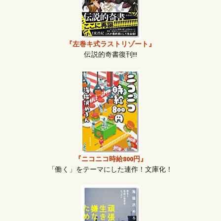
『左巻キ式ラストリゾート』
伝説的奇書復刊!!!
『ニコニコ時給800円』
「働く」をテーマにした連作！文庫化！