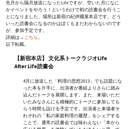
先月から隔月放送になったLifeですが、空いた月になに
かイベントをやろう！というわけで初の読書会を行うこ
とになりました。場所は新宿の紀伊國屋本店です。どう
いった読書会になるのかはぼくもまだわからないのです
が、参加予定です。
詳細は→
こちら
。
以下転載。
【新宿本店】 文化系トークラジオLife
After Life読書会
4月に放送した「料理の思想2013」でも話題にな
った本を片手に、出演者が番組よりさらに踏み
込んだトークを展開します。また、来場いただ
いたみなさんにも積極的にトークに参加しても
らう時間も設ける予定です。出演者と来場者そ
れぞれの「私の家庭料理の履歴」をシェアする
ことで、通常の読書会では味わえない「本から