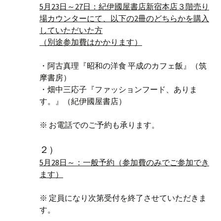
5月23日～27日：紀伊國屋書店新宿本店３階売り
場カウンターにて、以下の2冊のどちらかを購入
していただいた方
（別途参加費はかかります）
・阿古真理『昭和の洋食 平成のカフェ飯』（筑
摩書房）
・畑中三応子『ファッションフード、ありま
す。』（紀伊國屋書店）
※ お電話でのご予約も承ります。
２）
5月28日～：一般予約（参加費のみでご参加でき
ます）
※ 定員になり次第受付を終了させていただきま
す。