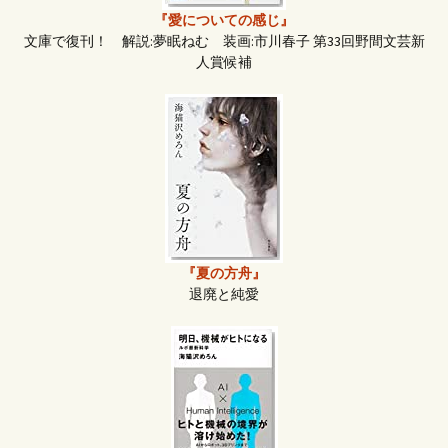
『愛についての感じ』
文庫で復刊！ 解説:夢眠ねむ 装画:市川春子 第33回野間文芸新
人賞候補
『夏の方舟』
退廃と純愛