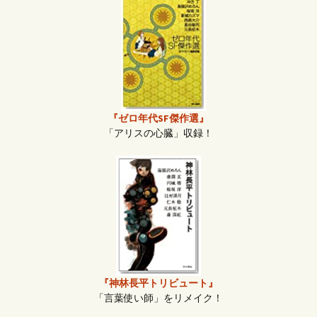
『ゼロ年代SF傑作選』
「アリスの心臓」収録！
『神林長平トリビュート』
「言葉使い師」をリメイク！