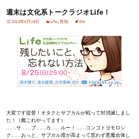
週末は文化系トークラジオLife！
2013年8月24日
Life
,
告知
life
大変です提督！オタクとサブカルが戦って対消滅しまし
た！（艦これやってます）
……サ……ブ……カ……ルー！……コンゴトヨモロシ
ク……おっと、サブカル度が高まって思わず悪魔合体し