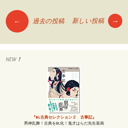
→
←
新しい投稿
過去の投稿
投
稿
ナ
NEW！
ビ
ゲ
ー
『BL古典セレクション２ 古事記』
男神乱舞！古典をBL化！鬼才はらだ先生装画