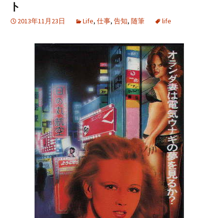
ト
2013年11月23日
Life
,
仕事
,
告知
,
随筆
life