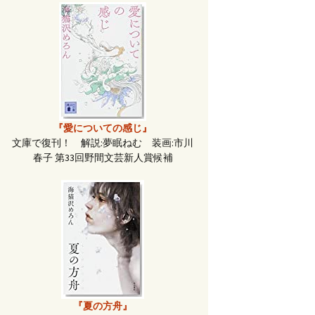
『愛についての感じ』
文庫で復刊！ 解説:夢眠ねむ 装画:市川
春子 第33回野間文芸新人賞候補
『夏の方舟』