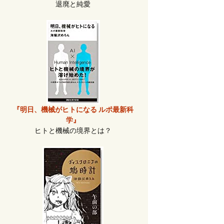
退廃と純愛
『明日、機械がヒトになる ルポ最新科
学』
ヒトと機械の境界とは？