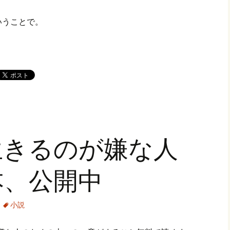
いうことで。
生きるのが嫌な人
本、公開中
小説