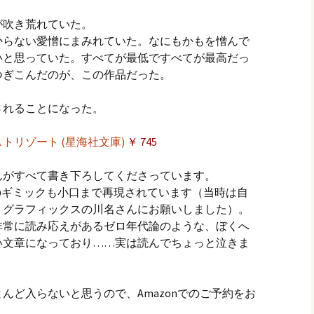
が吹き荒れていた。
からない愛憎にまみれていた。なにもかもを憎んで
いと思っていた。すべてが最低ですべてが最高だっ
つぎこんだのが、この作品だった。
されることになった。
トリゾート (星海社文庫)
￥ 745
んがすべて書き下ろしてくださっています。
のギミックも小口まで再現されています（当時は自
リグラフィックスの川名さんにお願いしました）。
非常に読み応えがあるゼロ年代論のような、ぼくへ
い文章になっており……実は読んでちょっと泣きま
んど入らないと思うので、Amazonでのご予約をお