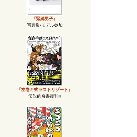
『緊縛男子』
写真集/モデル参加
『左巻キ式ラストリゾート』
伝説的奇書復刊!!!