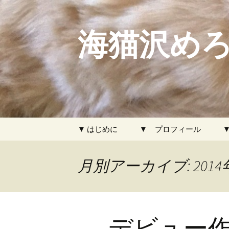
海猫沢めろ
コ
▼ はじめに
▼ プロフィール
ン
テ
ン
月別アーカイブ: 2014
ツ
へ
ス
キ
デビュー
ッ