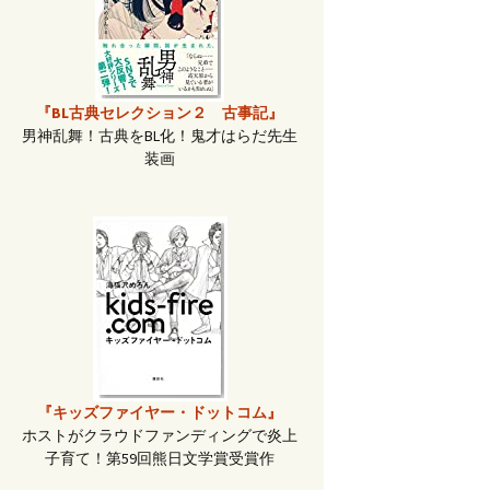
『BL古典セレクション２ 古事記』
男神乱舞！古典をBL化！鬼才はらだ先生
装画
『キッズファイヤー・ドットコム』
ホストがクラウドファンディングで炎上
子育て！第59回熊日文学賞受賞作