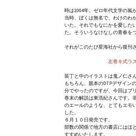
時は2004年、ゼロ年代文学の嵐
当時、ぼくは無名で、わけのわ
いた。それでもなにかを愛した
た。そういうなけなしの青春を
それがこのたび星海社から復刊
左巻キ式ラス
装丁と中のイラストは鬼ノ仁さ
もちろん、親本のDTPデザイン
分でやったのですが、今回はプ
巻末の解説は東浩紀さんです。
のエールのような、とてもエモ
した。
６月１０日発売です。
部数の関係で地方の書店にはほと
すすめいたします。