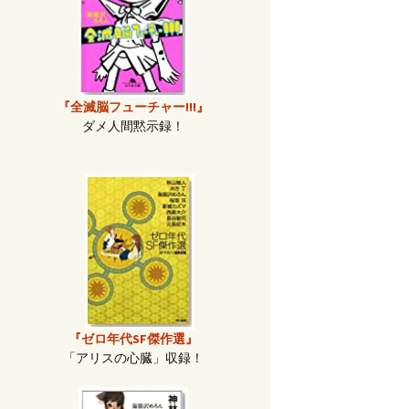
『全滅脳フューチャー!!!』
ダメ人間黙示録！
『ゼロ年代SF傑作選』
「アリスの心臓」収録！