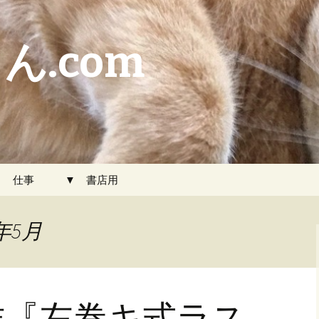
ん.com
▼ 仕事
▼ 書店用
年5月
作『左巻キ式ラス