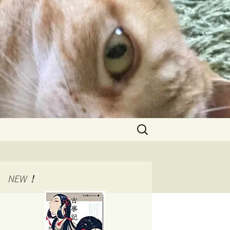
検
索:
NEW！