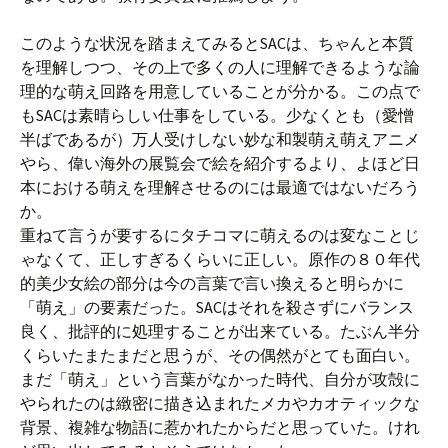
このような状況を踏まえてみるとSACは、ちゃんと本質
を理解しつつ、その上で多くの人に理解できるような論
理的な萌え回路を用意していることが分かる。この点で
もSACは素晴らしい仕事をしている。少なくとも（愛憎
半ばであるが）万人受けしない妙な和製萌え萌えアニメ
やら、偉い海外の展覧会で絵を紹介するより、よほど日
本における萌えを理解させるのには最適ではないだろう
か。
重ねて言うが要するにタチコマに萌えるのは変なことじ
ゃなくて、正しすぎるくらいに正しい。原作の８０年代
的美少女絵の部分は今の言葉で言い換えると明らかに
「萌え」の要素だった。SACはそれを殺さずにバランス
良く、批評的に処理することが出来ている。たぶん半分
くらいたまたまだと思うが、その偶然がとても面白い。
まだ「萌え」という言葉がなかった時代、自分が攻殻に
やられたのは緻密に描き込まれたメカやカオティックな
背景、複雑な物語に惹かれたからだと思っていた。けれ