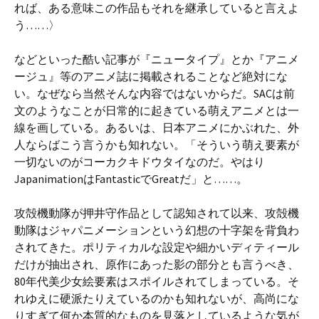
れば、ある意味この作品もそれを継承していると言えよ
う……〉
などといった酷い記事が『ニュータイプ』とか『アニメ
ージュ』等のアニメ誌に掲載されることなど絶対にな
い。なぜなら当然そんな内容ではないからだ。SACは前
文のようなことが日常的に起きている萌えアニメとは一
線を画している。あるいは、日本アニメにかぶれた、外
人ならばこう言うかも知れない。「そういう萌え要素が
一切ないのがコーカクキドウタイなのだ。やはり
JapanimationはFantasticでGreatだ」と……。
攻殻機動隊が押井守作品として認知されて以来、攻殻機
動隊はジャパニメーションという幻想の十字架を背負わ
されてきた。ポリティカルな設定や細かいディティール
だけが抽出され、原作にあった影の部分とも言うべき、
80年代美少女絵要素はスポイルされてしまっている。そ
れゆえに硬派たりえているのかも知れないが、高尚にな
りすぎて何か本質的なものを見落としているような気が