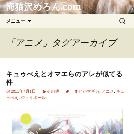
海猫沢めろん.com
コ
検
メニュー
ン
索:
テ
ン
「アニメ」タグアーカイブ
ツ
へ
ス
キ
キュゥべえとオマエらのアレが似てる
ッ
件
プ
2011年4月1日
その他
まどかマギカ
,
アニメ
,
キュ
ゥべえ
,
ジョイボール