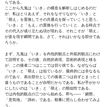
らである。
ここから九鬼は「いき」の構造を解析しはじめるのだ
が、私はとりあえず、それをなぞりながら「いき」と
「萌え」を置換してその共通点を探っていこうと思う。
「いき」と「もえ」の置換を行っていくと、ある時点で
その代入が成り立たぬ項が現れる、それこそが「萌え」
が姿を現す瞬間である。さて、それはいかなる部分であ
ろうか。
まず、九鬼は「いき」を内包的観点と外延的観点にわけ
て説明する。その後、自然的表現、芸術的表現と移る
が、この後者二つはここでは切り捨てる。なぜならば
「いき」と「萌え」は似ているが、最終的には非なるも
のであり、表出部分としての後者二つは自ずとまったく
違うものであることが自明だからである。私が手がかり
にしたいのは「いき」と「萌え」の類似性である。
では内包的観点の三つから始める。即ち――「媚態」
「意気地」「諦め」である。順番に照らし合わせてみよ
う。