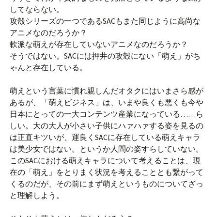
してならない。
攻殻シリーズの一つであるSACもまた同じように高尚な
アニメなのだろうか？
軟派な萌えが存在していないアニメなのだろうか？
そうではない。SACには押井の攻殻にない「萌え」がち
ゃんと存在している。
萌えという言葉に慣れ親しんだオタクにはいまさら感が
あるが、「萌えビジネス」は、いまや良くも悪くも今や
日本にとっての一大コンテンツ産業になっている……ら
しい。大の大人が小さい子供にハァハァする姿を見るの
は正直キツいが、運良くSACに存在している萌えキャラ
は美少女ではない。というか人間の姿すらしていない。
このSACにおける萌えキャラについて考えることは、現
在の「萌え」をとりまく状況を考えることとも繋がって
くるのだが、その前にまず萌えというものについてざっ
と理解しよう。