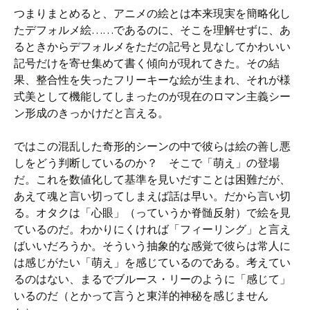
つまりまとめると、アニメの絵とは本来現実を簡略化し
たデフォルメ絵……であるのに、そこを理解せずに、あ
るときからデフォルメをただの記号と見なしてかわいい
記号だけを寄せ集めて書く傾向が現れてきた。その結
果、整合性を失ったフリーキーな絵が生まれ、それが様
式美として機能してしまったのが現在のロマン主義シー
ン形成のきっかけだと言える。
ではこの混乱した奇形的シーンの中で彼らは絵の善し悪
しをどう判断しているのか？ そこで「萌え」の登場
だ。これを数値化して基準を見いだすことは困難だが、
あえて魂と言い切ってしまえば話は早い。だから言い切
る。オタクは「心眼」（っていうか脊髄反射）で絵を見
ているのだ。わかりにくければ「フィーリング」と言え
ばいいだろうか。そういう抽象的な感覚で彼らは常人に
は感じがたい「萌え」を感じているのである。考えてい
るのはない、まるでブルース・リーのように「感じて」
いるのだ（とかって言うと東洋的神秘を感じません