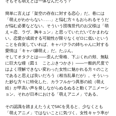
そもそも萌えとは一体なんだろう？
簡単に言えば「架空の存在に対する恋心」だ。巷には
「萌えがわからない……」と悩む方々もおられるそうだ
が悩む必要などない。そういう団塊世代のお父様は「萌
え＝恋、ラヴ、胸キュン」と思っていただいてかまわな
い。恋愛が成就する可能性が限りなくゼロに低いという
ことを自覚していれば、キャバクラの姉ちゃんに対する
愛情は「キャバ嬢萌え」だ。たぶん。
そしてオタクとは――歪んだ骨格、下ぶくれの頬、無駄
に巨大な瞳（図１ ことぶきつかさ）――一般的尺度で
はよく理解できない変わった女性に魅かれる方々のこと
であると思えば良いだろう（相当乱暴だが）。そういっ
た妙な方々に特化した、カラフルかつ異形の絵（萌え
絵）が甲高い声を発しながらぬるぬると動くアニメーシ
ョン。それが日本における「萌えアニメ」である。
その認識を踏まえたうえでSACを見ると、少なくとも
「萌えアニメ」ではないことに気づく。女性キャラ率が