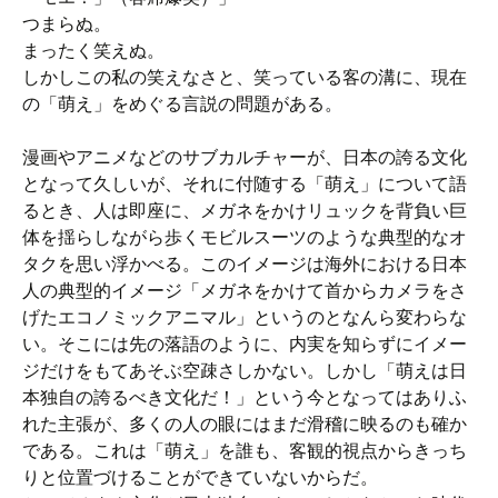
つまらぬ。
まったく笑えぬ。
しかしこの私の笑えなさと、笑っている客の溝に、現在
の「萌え」をめぐる言説の問題がある。
漫画やアニメなどのサブカルチャーが、日本の誇る文化
となって久しいが、それに付随する「萌え」について語
るとき、人は即座に、メガネをかけリュックを背負い巨
体を揺らしながら歩くモビルスーツのような典型的なオ
タクを思い浮かべる。このイメージは海外における日本
人の典型的イメージ「メガネをかけて首からカメラをさ
げたエコノミックアニマル」というのとなんら変わらな
い。そこには先の落語のように、内実を知らずにイメー
ジだけをもてあそぶ空疎さしかない。しかし「萌えは日
本独自の誇るべき文化だ！」という今となってはありふ
れた主張が、多くの人の眼にはまだ滑稽に映るのも確か
である。これは「萌え」を誰も、客観的視点からきっち
りと位置づけることができていないからだ。