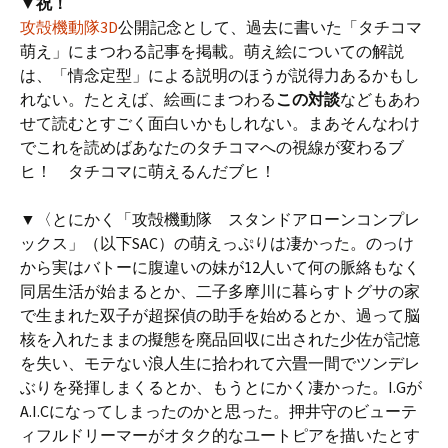
▼祝！
攻殻機動隊3D
公開記念として、過去に書いた「タチコマ
萌え」にまつわる記事を掲載。萌え絵についての解説
は、「情念定型」による説明のほうが説得力あるかもし
れない。たとえば、絵画にまつわる
この対談
などもあわ
せて読むとすごく面白いかもしれない。まあそんなわけ
でこれを読めばあなたのタチコマへの視線が変わるブ
ヒ！ タチコマに萌えるんだブヒ！
▼〈とにかく「攻殻機動隊 スタンドアローンコンプレ
ックス」（以下SAC）の萌えっぷりは凄かった。のっけ
から実はバトーに腹違いの妹が12人いて何の脈絡もなく
同居生活が始まるとか、二子多摩川に暮らすトグサの家
で生まれた双子が超探偵の助手を始めるとか、過って脳
核を入れたままの擬態を廃品回収に出された少佐が記憶
を失い、モテない浪人生に拾われて六畳一間でツンデレ
ぶりを発揮しまくるとか、もうとにかく凄かった。I.Gが
A.I.Cになってしまったのかと思った。押井守のビューテ
ィフルドリーマーがオタク的なユートピアを描いたとす