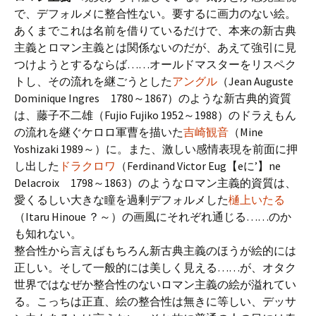
で、デフォルメに整合性ない。要するに画力のない絵。
あくまでこれは名前を借りているだけで、本来の新古典
主義とロマン主義とは関係ないのだが、あえて強引に見
つけようとするならば……オールドマスターをリスペク
トし、その流れを継ごうとした
アングル
（Jean Auguste
Dominique Ingres 1780～1867）のような新古典的資質
は、藤子不二雄（Fujio Fujiko 1952～1988）のドラえもん
の流れを継ぐケロロ軍曹を描いた
吉崎観音
（Mine
Yoshizaki 1989～）に。また、激しい感情表現を前面に押
し出した
ドラクロワ
（Ferdinand Victor Eug【eに’】ne
Delacroix 1798～1863）のようなロマン主義的資質は、
愛くるしい大きな瞳を過剰デフォルメした
樋上いたる
（Itaru Hinoue ？～）の画風にそれぞれ通じる……のか
も知れない。
整合性から言えばもちろん新古典主義のほうが絵的には
正しい。そして一般的には美しく見える……が、オタク
世界ではなぜか整合性のないロマン主義の絵が溢れてい
る。こっちは正直、絵の整合性は無きに等しい、デッサ