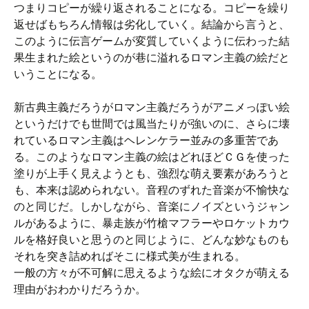
つまりコピーが繰り返されることになる。コピーを繰り
返せばもちろん情報は劣化していく。結論から言うと、
このように伝言ゲームが変質していくように伝わった結
果生まれた絵というのが巷に溢れるロマン主義の絵だと
いうことになる。
新古典主義だろうがロマン主義だろうがアニメっぽい絵
というだけでも世間では風当たりが強いのに、さらに壊
れているロマン主義はヘレンケラー並みの多重苦であ
る。このようなロマン主義の絵はどれほどＣＧを使った
塗りが上手く見えようとも、強烈な萌え要素があろうと
も、本来は認められない。音程のずれた音楽が不愉快な
のと同じだ。しかしながら、音楽にノイズというジャン
ルがあるように、暴走族が竹槍マフラーやロケットカウ
ルを格好良いと思うのと同じように、どんな妙なものも
それを突き詰めればそこに様式美が生まれる。
一般の方々が不可解に思えるような絵にオタクが萌える
理由がおわかりだろうか。