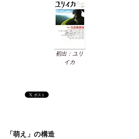
初出：ユリ
イカ
「萌え」の構造