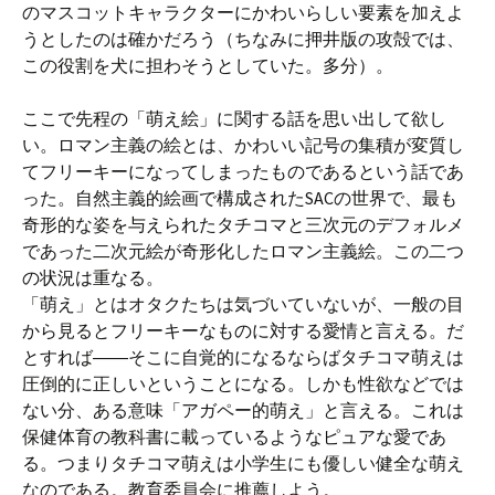
のマスコットキャラクターにかわいらしい要素を加えよ
うとしたのは確かだろう（ちなみに押井版の攻殻では、
この役割を犬に担わそうとしていた。多分）。
ここで先程の「萌え絵」に関する話を思い出して欲し
い。ロマン主義の絵とは、かわいい記号の集積が変質し
てフリーキーになってしまったものであるという話であ
った。自然主義的絵画で構成されたSACの世界で、最も
奇形的な姿を与えられたタチコマと三次元のデフォルメ
であった二次元絵が奇形化したロマン主義絵。この二つ
の状況は重なる。
「萌え」とはオタクたちは気づいていないが、一般の目
から見るとフリーキーなものに対する愛情と言える。だ
とすれば――そこに自覚的になるならばタチコマ萌えは
圧倒的に正しいということになる。しかも性欲などでは
ない分、ある意味「アガペー的萌え」と言える。これは
保健体育の教科書に載っているようなピュアな愛であ
る。つまりタチコマ萌えは小学生にも優しい健全な萌え
なのである。教育委員会に推薦しよう。