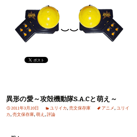
異形の愛～攻殻機動隊S.A.Cと萌え～
2011年3月20日
ユリイカ
,
売文保存庫
アニメ
,
ユリイ
カ
,
売文保存庫
,
萌え
,
評論