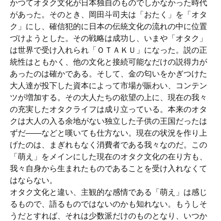
かつてオタク文化が日本独自のものでしかなかった時代
があった。そのとき、岡田斗司夫は「おたく」を「オタ
ク」にし、確信犯的に日本の伝統文化の流れの中に位置
づけようとした。その戦略は成功し、いまや「オタク」
は世界で受け入れられ「ＯＴＡＫＵ」になった。説の正
統性はともかく、他の文化と接続可能なだけの説得力が
あったのは確かである。そして、金の匂いをかぎつけた
大人達が投下した資本によって市場が賑わい、コンテン
ツが増加する。その大人たちの欲望の上に、現在の我々
の充実したオタクライフは成り立っている。本来のオタ
クは大人の入る余地がない独立した子供の王国だったは
ずだ――などと嘆いても仕方ない。現在の状況を作り上
げたのは、まぎれもなく消費者である我々なのだ。この
「萌え」をメインにした現在のオタク文化の在り方も、
我々自身から生まれたものであることを受け入れなくて
はならない。
オタク文化と違い、主観的な感情である「萌え」は感じ
るもので、語るものではないのかも知れない。もうしそ
うだとすれば、それは少数派だけのものとなり、いつか