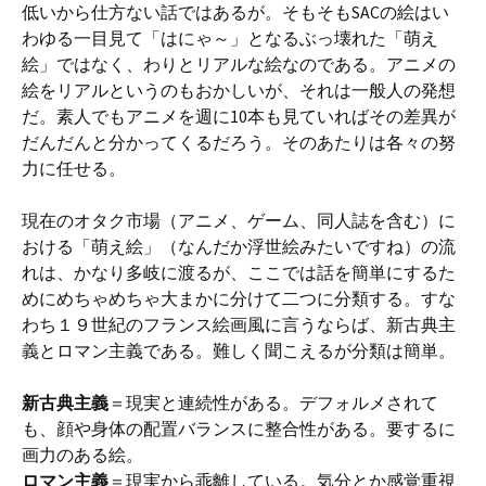
低いから仕方ない話ではあるが。そもそもSACの絵はい
わゆる一目見て「はにゃ～」となるぶっ壊れた「萌え
絵」ではなく、わりとリアルな絵なのである。アニメの
絵をリアルというのもおかしいが、それは一般人の発想
だ。素人でもアニメを週に10本も見ていればその差異が
だんだんと分かってくるだろう。そのあたりは各々の努
力に任せる。
現在のオタク市場（アニメ、ゲーム、同人誌を含む）に
おける「萌え絵」（なんだか浮世絵みたいですね）の流
れは、かなり多岐に渡るが、ここでは話を簡単にするた
めにめちゃめちゃ大まかに分けて二つに分類する。すな
わち１９世紀のフランス絵画風に言うならば、新古典主
義とロマン主義である。難しく聞こえるが分類は簡単。
新古典主義
＝現実と連続性がある。デフォルメされて
も、顔や身体の配置バランスに整合性がある。要するに
画力のある絵。
ロマン主義
＝現実から乖離している。気分とか感覚重視