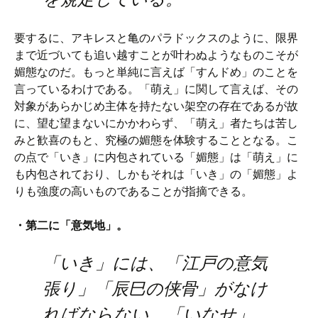
要するに、アキレスと亀のパラドックスのように、限界
まで近づいても追い越すことが叶わぬようなものこそが
媚態なのだ。もっと単純に言えば「すんドめ」のことを
言っているわけである。「萌え」に関して言えば、その
対象があらかじめ主体を持たない架空の存在であるが故
に、望む望まないにかかわらず、「萌え」者たちは苦し
みと歓喜のもと、究極の媚態を体験することとなる。こ
の点で「いき」に内包されている「媚態」は「萌え」に
も内包されており、しかもそれは「いき」の「媚態」よ
りも強度の高いものであることが指摘できる。
・第二に「意気地」。
「いき」には、「江戸の意気
張り」「辰巳の侠骨」がなけ
ればならない。「いなせ」