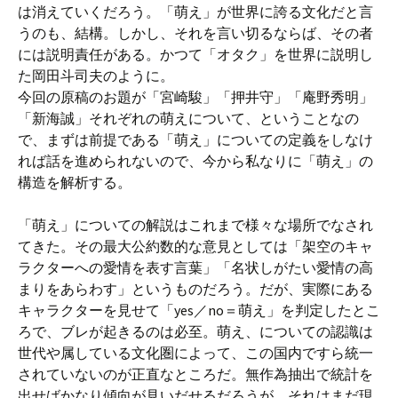
は消えていくだろう。「萌え」が世界に誇る文化だと言
うのも、結構。しかし、それを言い切るならば、その者
には説明責任がある。かつて「オタク」を世界に説明し
た岡田斗司夫のように。
今回の原稿のお題が「宮崎駿」「押井守」「庵野秀明」
「新海誠」それぞれの萌えについて、ということなの
で、まずは前提である「萌え」についての定義をしなけ
れば話を進められないので、今から私なりに「萌え」の
構造を解析する。
「萌え」についての解説はこれまで様々な場所でなされ
てきた。その最大公約数的な意見としては「架空のキャ
ラクターへの愛情を表す言葉」「名状しがたい愛情の高
まりをあらわす」というものだろう。だが、実際にある
キャラクターを見せて「yes／no＝萌え」を判定したとこ
ろで、ブレが起きるのは必至。萌え、についての認識は
世代や属している文化圏によって、この国内ですら統一
されていないのが正直なところだ。無作為抽出で統計を
出せばかなり傾向が見いだせるだろうが、それはまだ現