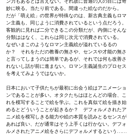
ン力もあるとは言えない。それ故に普通の人の目には奇
妙に映る。当たり前である。間違った絵なのだから。
だが「萌え絵」の世界が特殊なのは、新古典主義もロマ
ン主義も、同じように消費されているという点だろう。
客観的に見れば二分できるこの分類だが、内側にそんな
分類ははなく、これらは同じ次元で消費されている。
なぜいまこのようなロマン主義絵が溢れているるの
か？ それをただの教養の無さや、センスや才能の無さ
と言ってしまうのは簡単であるが、それでは何も改善さ
れないし話が前に進まない。ロマン主義誕生のプロセス
を考えてみようではないか。
日本において子供たちが最初に出会う絵はアニメーショ
ンであることが多い。オタクたちはほとんどの場合、こ
れを模写することで絵を学ぶ。これを真似て絵を描き始
めるとどういうことが起きるか？ デフォルメされたア
ニメ絵を模写しきる能力や絵の本質を読みとるセンスが
あれば良い、だが通常はそう上手くは行かない。デフォ
ルメされたアニメ絵をさらにデフォルメするという……