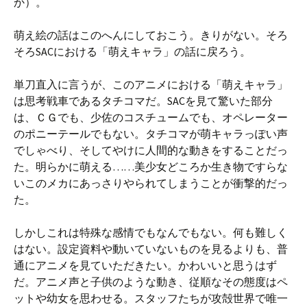
か）。
萌え絵の話はこのへんにしておこう。きりがない。そろ
そろSACにおける「萌えキャラ」の話に戻ろう。
単刀直入に言うが、このアニメにおける「萌えキャラ」
は思考戦車であるタチコマだ。SACを見て驚いた部分
は、ＣＧでも、少佐のコスチュームでも、オペレーター
のポニーテールでもない。タチコマが萌キャラっぽい声
でしゃべり、そしてやけに人間的な動きをすることだっ
た。明らかに萌える……美少女どころか生き物ですらな
いこのメカにあっさりやられてしまうことが衝撃的だっ
た。
しかしこれは特殊な感情でもなんでもない。何も難しく
はない。設定資料や動いていないものを見るよりも、普
通にアニメを見ていただきたい。かわいいと思うはず
だ。アニメ声と子供のような動き、従順なその態度はペ
ットや幼女を思わせる。スタッフたちが攻殻世界で唯一