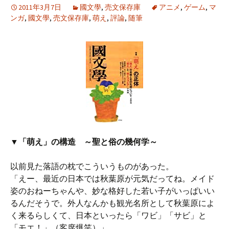
2011年3月7日
國文學
,
売文保存庫
アニメ
,
ゲーム
,
マ
ンガ
,
國文學
,
売文保存庫
,
萌え
,
評論
,
随筆
▼「萌え」の構造 ～聖と俗の幾何学～
以前見た落語の枕でこういうものがあった。
「えー、最近の日本では秋葉原が元気だってね。メイド
姿のおねーちゃんや、妙な格好した若い子がいっぱいい
るんだそうで。外人なんかも観光名所として秋葉原によ
く来るらしくて、日本といったら「ワビ」「サビ」と
「モエ！」（客席爆笑）」