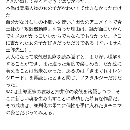
ど思い出してみるとそうではなかった。
本当は登場人物の女の子がかわいくて仕方なかっただけ
だ。
自分がなけなしの小遣いを使い片田舎のアニメイトで青
土社の『攻殻機動隊』を買った理由は、話が面白いから
でもメカがかっこいいからでもなんでもなかった。そこ
に書かれた女の子が好きだっただけである（すいません
士郎先生）。
大人になって攻殻機動隊を読み返すと、より深い理解を
することができ、また違った角度で楽しめる。だが絵に
萌えることは出来なかった。あるのは『きまぐれオレン
ジロード』を再読したときと同じ、ノスタルジーだけだ
った。
SACは士郎正宗の攻殻と押井守の攻殻を踏襲しつつ、そ
こに新しい魂を生み出すことに成功した希有な作品だ。
その成功は、並列化の果てに個性を手に入れたタチコマ
の姿とだぶってみえる。