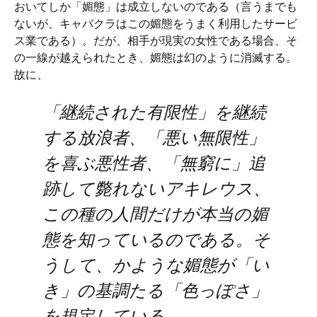
おいてしか「媚態」は成立しないのである（言うまでも
ないが、キャバクラはこの媚態をうまく利用したサービ
ス業である）。だが、相手が現実の女性である場合、そ
の一線が越えられたとき、媚態は幻のように消滅する。
故に、
「継続された有限性」を継続
する放浪者、「悪い無限性」
を喜ぶ悪性者、「無窮に」追
跡して斃れないアキレウス、
この種の人間だけが本当の媚
態を知っているのである。そ
うして、かような媚態が「い
き」の基調たる「色っぽさ」
を規定している。