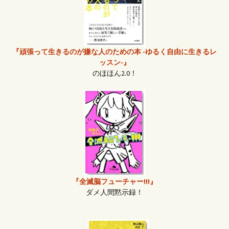
『頑張って生きるのが嫌な人のための本 -ゆるく自由に生きるレ
ッスン-』
のほほん2.0！
『全滅脳フューチャー!!!』
ダメ人間黙示録！