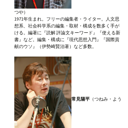
つや）
1971年生まれ。フリーの編集者・ライター。人文思
想系、社会科学系の編集・取材・構成を数多く手が
ける。編著に『読解 評論文キーワード』『使える新
書』など。編集・構成に『現代思想入門』『国際貢
献のウソ』（伊勢崎賢治著）など多数。
常見陽平
（つねみ・よう