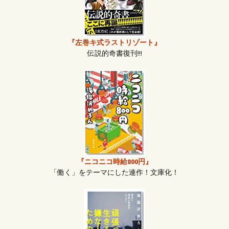
『左巻キ式ラストリゾート』
伝説的奇書復刊!!!
『ニコニコ時給800円』
「働く」をテーマにした連作！文庫化！