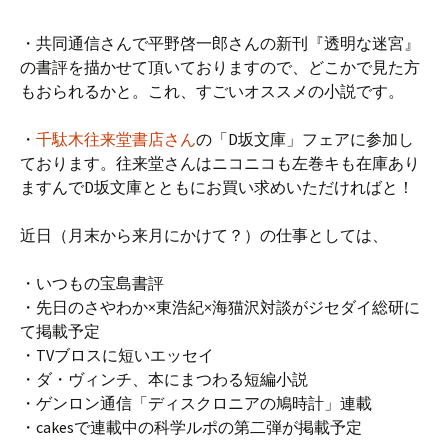
・共同通信さんで平野啓一郎さんの新刊『透明な迷宮』
の書評を描かせて頂いておりますので、どこかで見た方
もおられるかと。これ、すごいオススメの小説です。
・
千駄木往来堂書店さん
の「D坂文庫」フェアに参加し
ております。往来堂さんはニコニコも左巻キも在庫あり
ますんでD坂文庫とともにお買い求めいただければと！
近日（月末から来月にかけて？）の仕事としては、
・いつもの宝島書評
・先日のさやわか×東浩紀×海猫沢対談がジセダイ総研に
て掲載予定
・TVブロスに短いエッセイ
・ダ・ヴィンチ、本にまつわる短編小説
・ゲンロン通信「ディスクロニアの鳩時計」連載
・cakesで連載中の科学ルポの第二弾が掲載予定