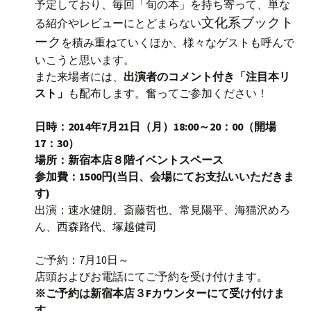
予定しており、毎回「旬の本」を持ち寄って、単な
文化系ブックト
る紹介やレビューにとどまらない
ーク
を積み重ねていくほか、様々なゲストも呼んで
いこうと思います。
また来場者には、
出演者のコメント付き「注目本リ
スト」
も配布します。奮ってご参加ください！
日時：2014年7月21日（月）18:00～20：00（開場
17：30）
場所：新宿本店８階イベントスペース
参加費：1500円(当日、会場にてお支払いいただきま
す)
出演：速水健朗、斎藤哲也、常見陽平、海猫沢めろ
ん、西森路代、塚越健司
ご予約：7月10日～
店頭およびお電話にてご予約を受け付けます。
※ご予約は新宿本店３Fカウンターにて受け付けま
す。