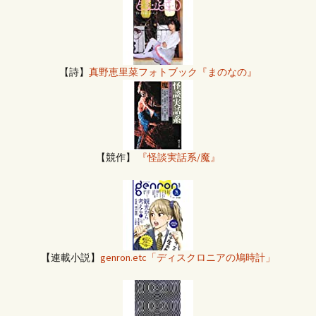
【詩】
真野恵里菜フォトブック『まのなの』
【競作】
『怪談実話系/魔』
【連載小説】
genron.etc「ディスクロニアの鳩時計」