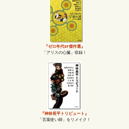
『ゼロ年代SF傑作選』
「アリスの心臓」収録！
『神林長平トリビュート』
「言葉使い師」をリメイク！