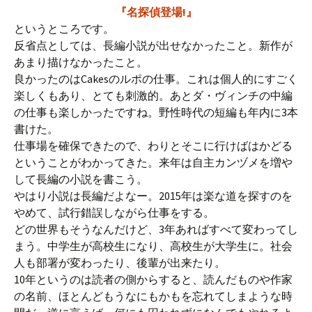
『名探偵登場!』
というところです。
反省点としては、長編小説が出せなかったこと。新作が
あまり描けなかったこと。
良かったのはCakesのルポの仕事。これは個人的にすごく
楽しくもあり、とても刺激的。あとダ・ヴィンチの中編
の仕事も楽しかったですね。野性時代の短編も年内に3本
書けた。
仕事場を確保できたので、わりとそこに行けばはかどる
ということがわかってきた。来年は自主カンヅメを増や
して長編の小説を書こう。
やはり小説は長編だよなー。2015年は楽な道を探すのを
やめて、試行錯誤しながら仕事をする。
どの世界もそうなんだけど、3年あればすべて変わってし
まう。中学生が高校生になり、高校生が大学生に。社会
人も部署が変わったり、後輩が出来たり。
10年というのは読者の側からすると、読んだものや作家
の名前、ほとんどもうなにもかもを忘れてしまような時