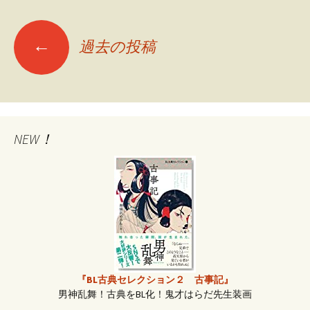
←
過去の投稿
投
稿
ナ
NEW！
ビ
ゲ
ー
『BL古典セレクション２ 古事記』
男神乱舞！古典をBL化！鬼才はらだ先生装画