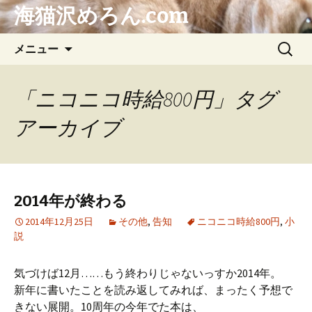
海猫沢めろん.com
コ
検
メニュー
ン
索:
テ
ン
「ニコニコ時給800円」タグ
ツ
アーカイブ
へ
ス
キ
ッ
プ
2014年が終わる
2014年12月25日
その他
,
告知
ニコニコ時給800円
,
小
説
気づけば12月……もう終わりじゃないっすか2014年。
新年に書いたことを読み返してみれば、まったく予想で
きない展開。10周年の今年でた本は、