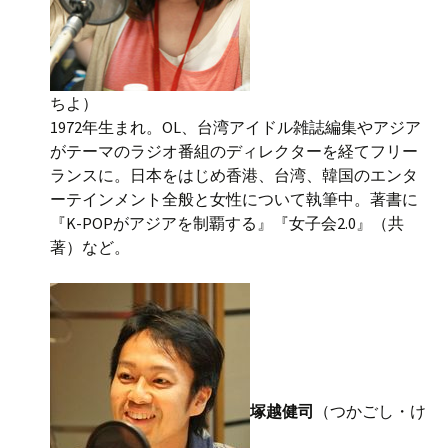
ちよ）
1972年生まれ。OL、台湾アイドル雑誌編集やアジア
がテーマのラジオ番組のディレクターを経てフリー
ランスに。日本をはじめ香港、台湾、韓国のエンタ
ーテインメント全般と女性について執筆中。著書に
『K-POPがアジアを制覇する』『女子会2.0』（共
著）など。
塚越健司
（つかごし・け