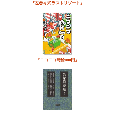
『左巻キ式ラストリゾート』
『ニコニコ時給800円』