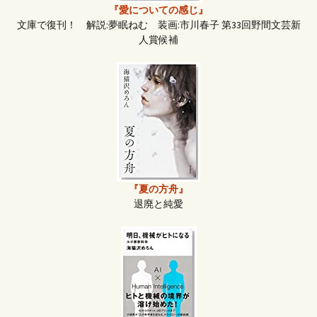
『愛についての感じ』
文庫で復刊！ 解説:夢眠ねむ 装画:市川春子 第33回野間文芸新
人賞候補
『夏の方舟』
退廃と純愛