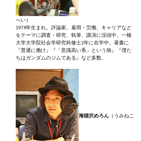
へい）
1974年生まれ。評論家。雇用・労働、キャリアなど
をテーマに調査・研究、執筆、講演に没頭中。一橋
大学大学院社会学研究科修士2年に在学中。著書に
『普通に働け』『「意識高い系」という病』『僕た
ちはガンダムのジムである』など多数。
海猫沢めろん
（うみねこ