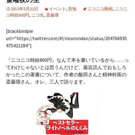
2012年5月22日
イベント
,
告知
ニコニコ動画
,
ニコニ
コ時給800円
,
ニコ生
,
斎藤環
[blackbirdpie
url=”https://twitter.com/#!/nicorondan/status/204766935
475421184″]
『ニコニコ時給800円』なんて本を書いているから……っ
てわけじゃないとは思うんだけど、最近読んでおもしろ
かったこの著書について、作者の飯田さんと精神科医の
斎藤環さん、オレ、三人で語ります。