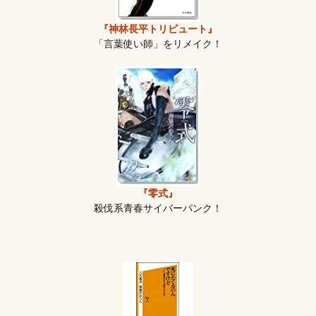
『神林長平トリビュート』
「言葉使い師」をリメイク！
『零式』
殺伐系青春サイバーパンク！