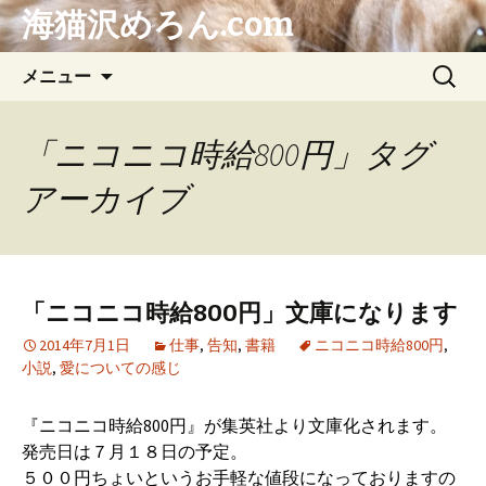
海猫沢めろん.com
コ
検
メニュー
ン
索:
テ
ン
「ニコニコ時給800円」タグ
ツ
アーカイブ
へ
ス
キ
ッ
プ
「ニコニコ時給800円」文庫になります
2014年7月1日
仕事
,
告知
,
書籍
ニコニコ時給800円
,
小説
,
愛についての感じ
『ニコニコ時給800円』が
集英社より文庫化されます。
発売日は７月１８日の予定。
５００円ちょいというお手軽な値段になっておりますの