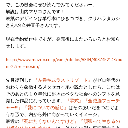
で、この機会にぜひ読んでみてくださいー。
解説は山内マリコさんです！
表紙のデザインは単行本にひきつづき、クリハラタカシ
さん×名久井直子さんです。
現在予約受付中ですが、発売後にまたいろいろとお知ら
せします。
http://www.amazon.co.jp/exec/obidos/ASIN/408745214X/pu
ni-22/ref=nosim/
先月復刊した
『左巻キ式ラストリゾート』
がゼロ年代の
おわりを象徴するメタセカイ系小説だとしたら、これは
そのあとの１０年代に起きたベタな社会へのシフトを意
識した作品になっています。
『零式』
『全滅脳フューチ
ャー!!!』
『愛についての感じ』
はそのあいだをつなぐよ
うな形で、内から外に向かっていくイメージ。
最近の
『死にたくないんですけど』
『頑張って生きるの