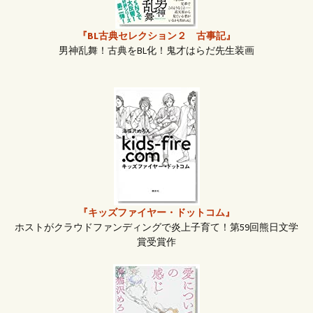
ー
『BL古典セレクション２ 古事記』
男神乱舞！古典をBL化！鬼才はらだ先生装画
シ
ョ
ン
『キッズファイヤー・ドットコム』
ホストがクラウドファンディングで炎上子育て！第59回熊日文学
賞受賞作