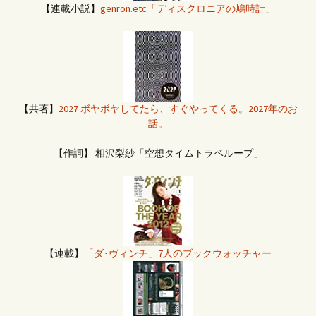
【連載小説】
genron.etc「ディスクロニアの鳩時計」
【共著】
2027 ボヤボヤしてたら、すぐやってくる。2027年のお
話。
【作詞】 相沢梨紗「空想タイムトラベループ」
【連載】
「ダ･ヴィンチ」7人のブックウォッチャー