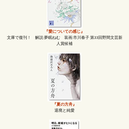
『愛についての感じ』
文庫で復刊！ 解説:夢眠ねむ 装画:市川春子 第33回野間文芸新
人賞候補
『夏の方舟』
退廃と純愛