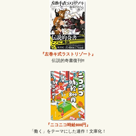
『左巻キ式ラストリゾート』
伝説的奇書復刊!!!
『ニコニコ時給800円』
「働く」をテーマにした連作！文庫化！