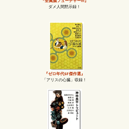
『全滅脳フューチャー!!!』
ダメ人間黙示録！
『ゼロ年代SF傑作選』
「アリスの心臓」収録！