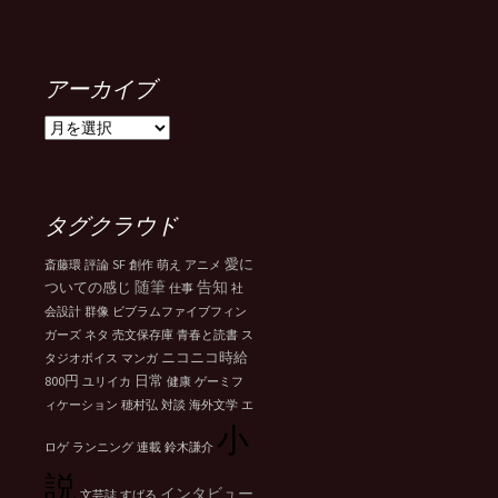
アーカイブ
ア
ー
カ
イ
ブ
タグクラウド
SF
愛に
斎藤環
評論
創作
萌え
アニメ
随筆
告知
ついての感じ
仕事
社
会設計
群像
ビブラムファイブフィン
ガーズ
ネタ
売文保存庫
青春と読書
ス
ニコニコ時給
タジオボイス
マンガ
800円
日常
ユリイカ
健康
ゲーミフ
ィケーション
穂村弘
対談
海外文学
エ
小
ロゲ
ランニング
連載
鈴木謙介
説
インタビュー
文芸誌
すばる