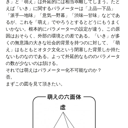
き」と「萌え」は外延的には相当乖離してしまう。たと
えば「いき」に関するパラメーターは「上品―下品」
「派手―地味」「意気―野暮」「渋味―甘味」などであ
るが、これを「萌え」でやろうとするとどうにもうまく
いかない。根本的にパラメーターの設定が違う。この原
因はおそらく、外部の環境との差である。「いき」が多
くの無意識の大きな社会的背景を持つのに対して、「萌
え」はもともとオタク文化という閉塞した背景しか持た
ないものなのである。よって外延的なもののパラメータ
の数が少ないのは頷ける。
それでは萌えはパラメーター化不可能なのか？
否。
まずこの図を見て頂きたい。