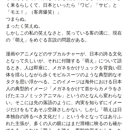
く来るらしくて、日本といったら「ワビ」「サビ」と
「モエ！」（客席爆笑）」
つまらぬ。
まったく笑えぬ。
しかしこの私の笑えなさと、笑っている客の溝に、現在
の「萌え」をめぐる言説の問題がある。
漫画やアニメなどのサブカルチャーが、日本の誇る文化
となって久しいが、それに付随する「萌え」について語
るとき、人は即座に、メガネをかけリュックを背負い巨
体を揺らしながら歩くモビルスーツのような典型的なオ
タクを思い浮かべる。このイメージは海外における日本
人の典型的イメージ「メガネをかけて首からカメラをさ
げたエコノミックアニマル」というのとなんら変わらな
い。そこには先の落語のように、内実を知らずにイメー
ジだけをもてあそぶ空疎さしかない。しかし「萌えは日
本独自の誇るべき文化だ！」という今となってはありふ
れた主張が、多くの人の眼にはまだ滑稽に映るのも確か