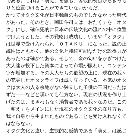
である。これは「萌え」を誰も、客観的視点からきっち
りと位置づけることができていないからだ。
かつてオタク文化が日本独自のものでしかなかった時代
があった。そのとき、岡田斗司夫は「おたく」を「オタ
ク」にし、確信犯的に日本の伝統文化の流れの中に位置
づけようとした。その戦略は成功し、いまや「オタク」
は世界で受け入れられ「ＯＴＡＫＵ」になった。説の正
統性はともかく、他の文化と接続可能なだけの説得力が
あったのは確かである。そして、金の匂いをかぎつけた
大人達が投下した資本によって市場が賑わい、コンテン
ツが増加する。その大人たちの欲望の上に、現在の我々
の充実したオタクライフは成り立っている。本来のオタ
クは大人の入る余地がない独立した子供の王国だったは
ずだ――などと嘆いても仕方ない。現在の状況を作り上
げたのは、まぎれもなく消費者である我々なのだ。この
「萌え」をメインにした現在のオタク文化の在り方も、
我々自身から生まれたものであることを受け入れなくて
はならない。
オタク文化と違い、主観的な感情である「萌え」は感じ