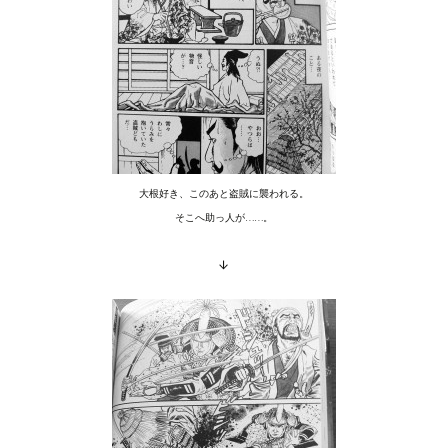
大根好き、このあと盗賊に襲われる。
そこへ助っ人が……。
↓