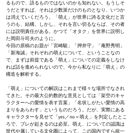
るもので、語るものではないのかも知れない。もうしそ
うだとすれば、それは少数派だけのものとなり、いつか
は消えていくだろう。「萌え」が世界に誇る文化だと言
うのも、結構。しかし、それを言い切るならば、その者
には説明責任がある。かつて「オタク」を世界に説明し
た岡田斗司夫のように。
今回の原稿のお題が「宮崎駿」「押井守」「庵野秀明」
「新海誠」それぞれの萌えについて、ということなの
で、まずは前提である「萌え」についての定義をしなけ
れば話を進められないので、今から私なりに「萌え」の
構造を解析する。
「萌え」についての解説はこれまで様々な場所でなされ
てきた。その最大公約数的な意見としては「架空のキャ
ラクターへの愛情を表す言葉」「名状しがたい愛情の高
まりをあらわす」というものだろう。だが、実際にある
キャラクターを見せて「yes／no＝萌え」を判定したとこ
ろで、ブレが起きるのは必至。萌え、についての認識は
世代や属している文化圏によって、この国内ですら統一