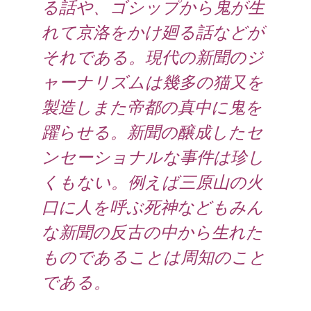
る話や、ゴシップから鬼が生
れて京洛をかけ廻る話などが
それである。現代の新聞のジ
ャーナリズムは幾多の猫又を
製造しまた帝都の真中に鬼を
躍らせる。新聞の醸成したセ
ンセーショナルな事件は珍し
くもない。例えば三原山の火
口に人を呼ぶ死神などもみん
な新聞の反古の中から生れた
ものであることは周知のこと
である。