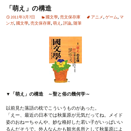
「萌え」の構造
2011年3月7日
國文學
,
売文保存庫
アニメ
,
ゲーム
,
マ
ンガ
,
國文學
,
売文保存庫
,
萌え
,
評論
,
随筆
▼「萌え」の構造 ～聖と俗の幾何学～
以前見た落語の枕でこういうものがあった。
「えー、最近の日本では秋葉原が元気だってね。メイド
姿のおねーちゃんや、妙な格好した若い子がいっぱいい
るんだそうで。外人なんかも観光名所として秋葉原によ