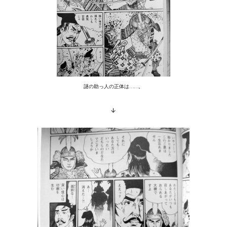
謎の助っ人の正体は……。
↓