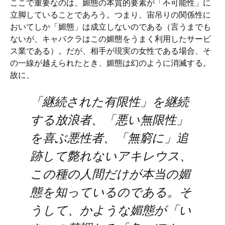
ここで重要なのは、媚態の本質的要素が「不可能性」に
立脚していることであろう。つまり、宙吊りの関係性に
おいてしか「媚態」は成立しないのである（言うまでも
ないが、キャバクラはこの媚態をうまく利用したサービ
ス業である）。だが、相手が現実の女性である場合、そ
の一線が越えられたとき、媚態は幻のように消滅する。
故に、
「継続された有限性」を継続
する放浪者、「悪い無限性」
を喜ぶ悪性者、「無窮に」追
跡して斃れないアキレウス、
この種の人間だけが本当の媚
態を知っているのである。そ
うして、かような媚態が「い