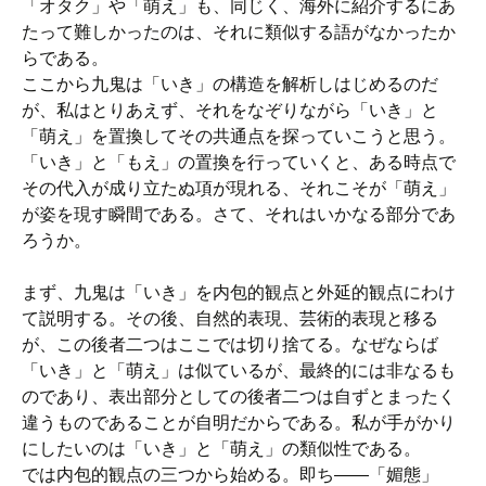
「オタク」や「萌え」も、同じく、海外に紹介するにあ
たって難しかったのは、それに類似する語がなかったか
らである。
ここから九鬼は「いき」の構造を解析しはじめるのだ
が、私はとりあえず、それをなぞりながら「いき」と
「萌え」を置換してその共通点を探っていこうと思う。
「いき」と「もえ」の置換を行っていくと、ある時点で
その代入が成り立たぬ項が現れる、それこそが「萌え」
が姿を現す瞬間である。さて、それはいかなる部分であ
ろうか。
まず、九鬼は「いき」を内包的観点と外延的観点にわけ
て説明する。その後、自然的表現、芸術的表現と移る
が、この後者二つはここでは切り捨てる。なぜならば
「いき」と「萌え」は似ているが、最終的には非なるも
のであり、表出部分としての後者二つは自ずとまったく
違うものであることが自明だからである。私が手がかり
にしたいのは「いき」と「萌え」の類似性である。
では内包的観点の三つから始める。即ち――「媚態」