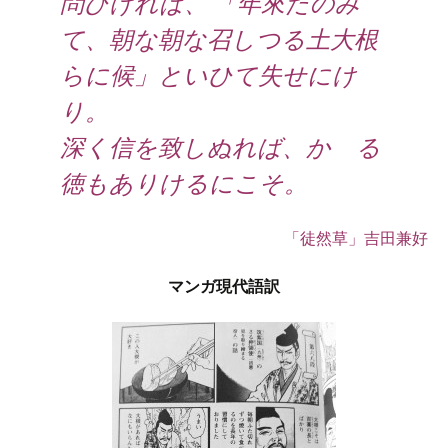
問ひければ、 「年來たのみ
て、朝な朝な召しつる土大根
らに候」といひて失せにけ
り。
深く信を致しぬれば、かゝる
徳もありけるにこそ。
「徒然草」吉田兼好
マンガ現代語訳