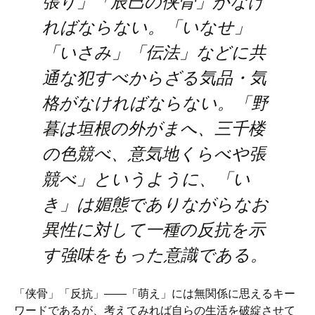
張り」「辰巳の侠骨」がなけ
ればならない。「いなせ」
「いさみ」「伝法」などに共
通な犯すべからざる気品・気
格がなければならない。「野
暮は垣根の外がまへ、三千楼
の色競べ、意気地くらべや張
競べ」というように、「い
き」は媚態でありながらなお
異性に対して一種の反抗を示
す強味をもった意識である。
「侠骨」「反抗」――「萌え」には無関係に思えるキー
ワードであるが、考えてみれば自らの生活を破綻させて