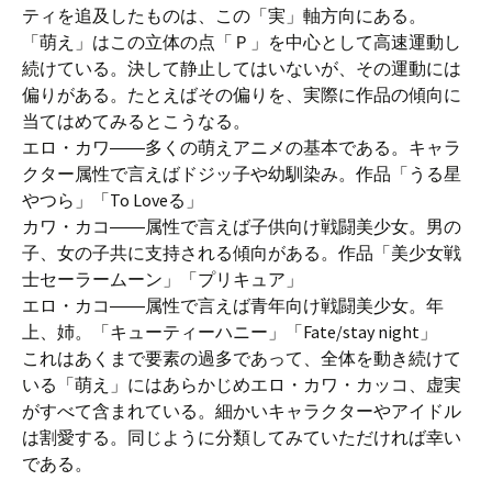
ティを追及したものは、この「実」軸方向にある。
「萌え」はこの立体の点「Ｐ」を中心として高速運動し
続けている。決して静止してはいないが、その運動には
偏りがある。たとえばその偏りを、実際に作品の傾向に
当てはめてみるとこうなる。
エロ・カワ――多くの萌えアニメの基本である。キャラ
クター属性で言えばドジッ子や幼馴染み。作品「うる星
やつら」「To Loveる」
カワ・カコ――属性で言えば子供向け戦闘美少女。男の
子、女の子共に支持される傾向がある。作品「美少女戦
士セーラームーン」「プリキュア」
エロ・カコ――属性で言えば青年向け戦闘美少女。年
上、姉。「キューティーハニー」「Fate/stay night」
これはあくまで要素の過多であって、全体を動き続けて
いる「萌え」にはあらかじめエロ・カワ・カッコ、虚実
がすべて含まれている。細かいキャラクターやアイドル
は割愛する。同じように分類してみていただければ幸い
である。