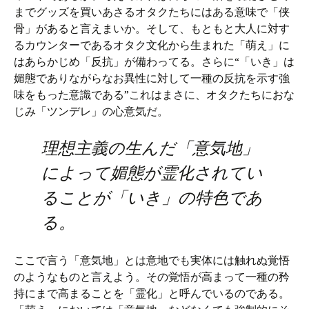
までグッズを買いあさるオタクたちにはある意味で「侠
骨」があると言えまいか。そして、もともと大人に対す
るカウンターであるオタク文化から生まれた「萌え」に
はあらかじめ「反抗」が備わってる。さらに“「いき」は
媚態でありながらなお異性に対して一種の反抗を示す強
味をもった意識である”これはまさに、オタクたちにおな
じみ「ツンデレ」の心意気だ。
理想主義の生んだ「意気地」
によって媚態が霊化されてい
ることが「いき」の特色であ
る。
ここで言う「意気地」とは意地でも実体には触れぬ覚悟
のようなものと言えよう。その覚悟が高まって一種の矜
持にまで高まることを「霊化」と呼んでいるのである。