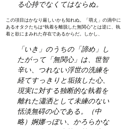
る心持でなくてはならぬ。
この項目はかなり厳しいかも知れぬ。「萌え」の渦中に
あるオタクたちは“執着を離脱した無関心”とは逆に、執
着と欲にまみれた存在であるからだ。しかし、
「いき」のうちの「諦め」し
たがって「無関心」は、世智
辛い、つれない浮世の洗練を
経てすっきりと垢抜した心、
現実に対する独断的な執着を
離れた瀟洒として未練のない
恬淡無碍の心である。（中
略）婀娜っぽい、かろらかな