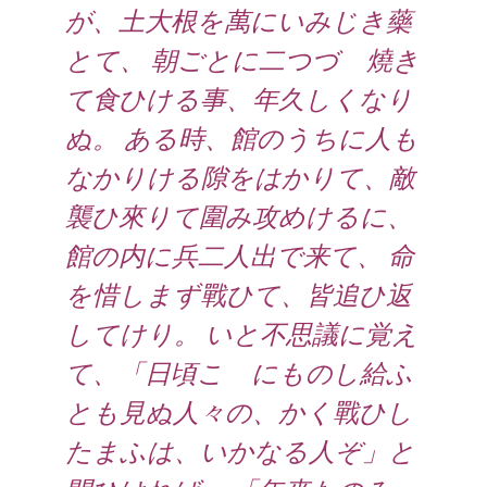
が、土大根を萬にいみじき藥
とて、 朝ごとに二つづゝ燒き
て食ひける事、年久しくなり
ぬ。 ある時、館のうちに人も
なかりける隙をはかりて、敵
襲ひ來りて圍み攻めけるに、
館の内に兵二人出で来て、 命
を惜しまず戰ひて、皆追ひ返
してけり。 いと不思議に覚え
て、「日頃こゝにものし給ふ
とも見ぬ人々の、かく戰ひし
たまふは、いかなる人ぞ」と