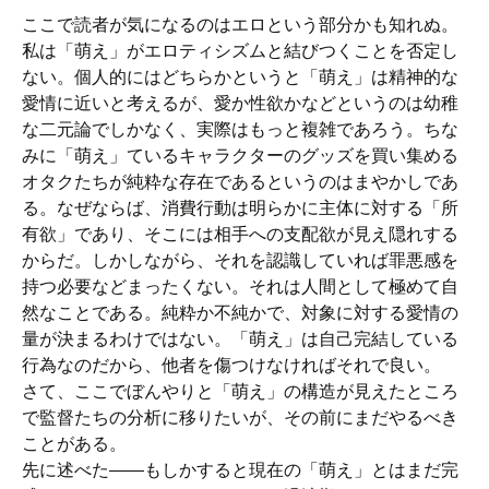
ここで読者が気になるのはエロという部分かも知れぬ。
私は「萌え」がエロティシズムと結びつくことを否定し
ない。個人的にはどちらかというと「萌え」は精神的な
愛情に近いと考えるが、愛か性欲かなどというのは幼稚
な二元論でしかなく、実際はもっと複雑であろう。ちな
みに「萌え」ているキャラクターのグッズを買い集める
オタクたちが純粋な存在であるというのはまやかしであ
る。なぜならば、消費行動は明らかに主体に対する「所
有欲」であり、そこには相手への支配欲が見え隠れする
からだ。しかしながら、それを認識していれば罪悪感を
持つ必要などまったくない。それは人間として極めて自
然なことである。純粋か不純かで、対象に対する愛情の
量が決まるわけではない。「萌え」は自己完結している
行為なのだから、他者を傷つけなければそれで良い。
さて、ここでぼんやりと「萌え」の構造が見えたところ
で監督たちの分析に移りたいが、その前にまだやるべき
ことがある。
先に述べた――もしかすると現在の「萌え」とはまだ完