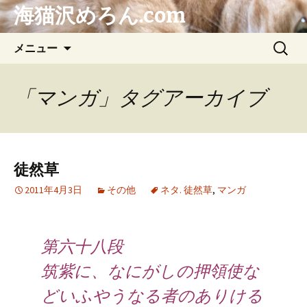
海猫沢めろん.com
コ
検
メニュー
ン
索:
テ
ン
「マンガ」タグアーカイブ
ツ
へ
ス
キ
徒然草
ッ
プ
2011年4月3日
その他
ネタ. 徒然草
,
マンガ
第六十八段
筑紫に、なにがしの押領使な
どいふやうなる者のありける