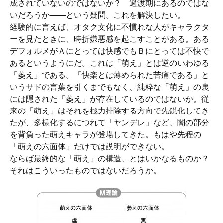
成されていないのではないか？ 過渡期にあるのではな
いだろうか――という疑問。これを解決したい。
経験的に言えば、オタク文化に不慣れな人がキャラクタ
ーを見たときに、時折嫌悪感を起こすことがある。ある
デフォルメがＡにとっては快感でもＢにとっては不快で
あるというようにだ。これは「萌え」とは逆のいわゆる
「萎え」である。「快楽とは薄められた苦痛である」と
いうサドの言葉を引くまでもなく、純粋な「萌え」の裏
には隠された「萎え」が存在しているのではないか。従
来の「萌え」はそれを極力排除する方向で先鋭化してき
たが、多様化するにつれて「ヤンデレ」など、闇の部分
を背負った萌えキャラが登場してきた。もはや先程の
「萌えの六面体」だけでは説明ができない。
ならば最終的な「萌え」の構造、とはいかなるものか？
それはこういったものではないだろうか。