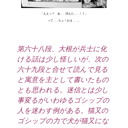
「ええっ？ あ……消えた……！？」
って……ちょ！おま……。
第六十八段、大根が兵士に化
ける話は少し怪しいが、次の
六十九段と合せて読んで見る
と寓意を主として書いたもの
とも思われる。迷信とは少し
事変るがいわゆるゴシップの
人を迷わす例がある。猫又の
ゴシップの力で犬が猫又にな