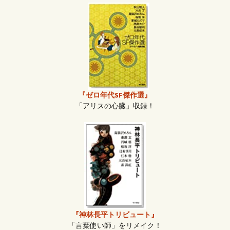
『ゼロ年代SF傑作選』
「アリスの心臓」収録！
『神林長平トリビュート』
「言葉使い師」をリメイク！