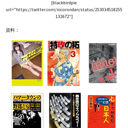
[blackbirdpie
url=”https://twitter.com/nicorondan/status/253034518255
132672″]
資料：