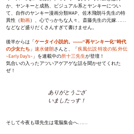
か、ヤンキーと成熟、ビジュアル系とヤンキーについ
て、自作のヤンキー漫画分類MAP、佐木飛朗斗先生の特
異性（
動画
）、心でっかちな人々、斎藤先生の元嫁……
などなど盛りだくさんすぎて書けません。
後半からは「
ケータイ小説的。――“再ヤンキー化”時代
の少女たち
」
速水健朗
さんと、「
疾風伝説 特攻の拓 外伝
~Early Day’s~
」を連載中の
所十三先生
が登壇！
気合いの入ったアツいアゲアゲな話を聞かせてくれた
ぜ！
ありがとうござ
いましたっす！
そして今夜も環先生は電脳集会へ……