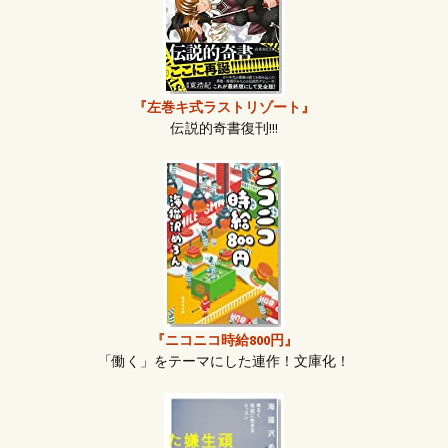
『左巻キ式ラストリゾート』
伝説的奇書復刊!!!
『ニコニコ時給800円』
「働く」をテーマにした連作！文庫化！