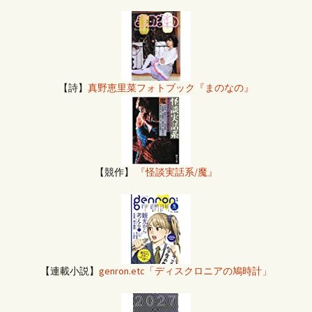
【詩】
真野恵里菜フォトブック『まのなの』
【競作】
『怪談実話系/魔』
【連載小説】
genron.etc「ディスクロニアの鳩時計」