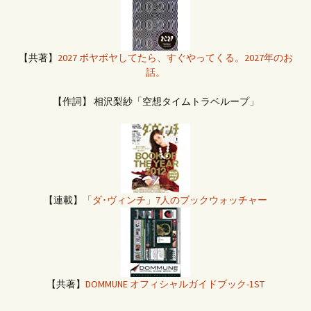
【共著】
2027 ボヤボヤしてたら、すぐやってくる。2027年のお
話。
【作詞】 相沢梨紗「空想タイムトラベループ」
【連載】
「ダ･ヴィンチ」7人のブックウォッチャー
【共著】
DOMMUNE オフィシャルガイドブック-1ST