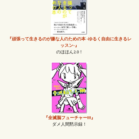
『頑張って生きるのが嫌な人のための本 -ゆるく自由に生きるレ
ッスン-』
のほほん2.0！
『全滅脳フューチャー!!!』
ダメ人間黙示録！