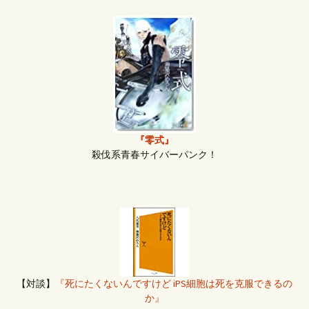
『零式』
殺伐系青春サイバーパンク！
【対談】
『死にたくないんですけど iPS細胞は死を克服できるの
か』