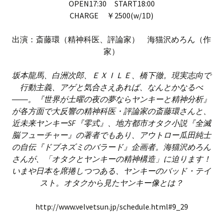
OPEN17:30 START18:00
CHARGE ￥2500(w/1D)
出演：斎藤環（精神科医、評論家） 海猫沢めろん（作
家）
坂本龍馬、白洲次郎、ＥＸＩＬＥ、橋下徹。現実志向で
行動主義、アゲと気合さえあれば、なんとかなるべ
――。『世界が土曜の夜の夢ならヤンキーと精神分析』
が各方面で大反響の精神科医・評論家の斎藤環さんと、
近未来ヤンキーSF『零式』、地方都市オタク小説『全滅
脳フューチャー』の著者でもあり、アウトロー瓜田純士
の自伝『ドブネズミのバラード』企画者。海猫沢めろん
さんが、「オタクとヤンキーの精神構造」に迫ります！
いまや日本を席捲しつつある、ヤンキーのバッド・テイ
スト。オタクから見たヤンキー像とは？
http://www.velvetsun.jp/schedule.html#9_29