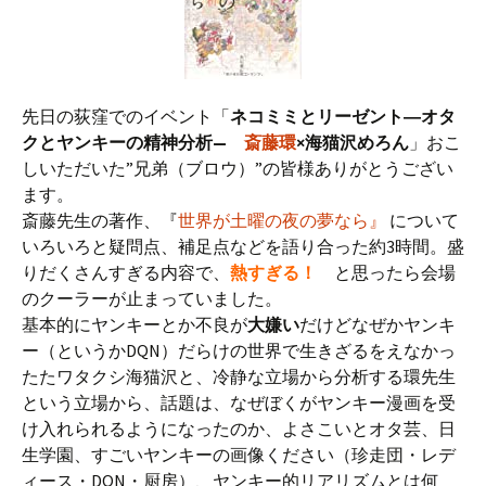
先日の荻窪でのイベント「
ネコミミとリーゼント―オタ
クとヤンキーの精神分析—
斎藤環
×海猫沢めろん
」おこ
しいただいた”兄弟（ブロウ）”の皆様ありがとうござい
ます。
斎藤先生の著作、『
世界が土曜の夜の夢なら
』
について
いろいろと疑問点、補足点などを語り合った約3時間。盛
りだくさんすぎる内容で、
熱すぎる！
と思ったら会場
のクーラーが止まっていました。
基本的にヤンキーとか不良が
大嫌い
だけどなぜかヤンキ
ー（というかDQN）だらけの世界で生きざるをえなかっ
たたワタクシ海猫沢と、冷静な立場から分析する環先生
という立場から、話題は、なぜぼくがヤンキー漫画を受
け入れられるようになったのか、よさこいとオタ芸、日
生学園、すごいヤンキーの画像ください（珍走団・レデ
ィース・DQN・厨房）、ヤンキー的リアリズムとは何