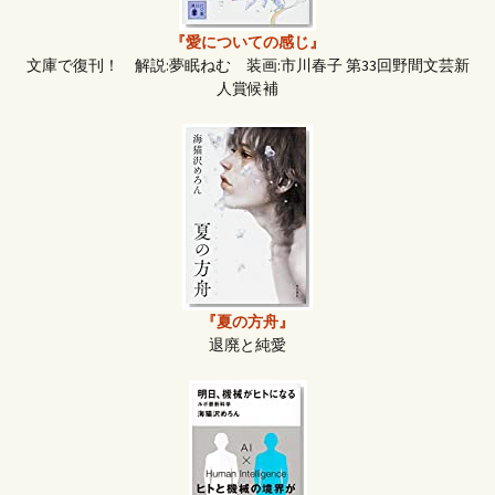
『愛についての感じ』
文庫で復刊！ 解説:夢眠ねむ 装画:市川春子 第33回野間文芸新
人賞候補
『夏の方舟』
退廃と純愛