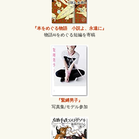
『本をめぐる物語 小説よ、永遠に』
物語AIをめぐる短編を寄稿
『緊縛男子』
写真集/モデル参加