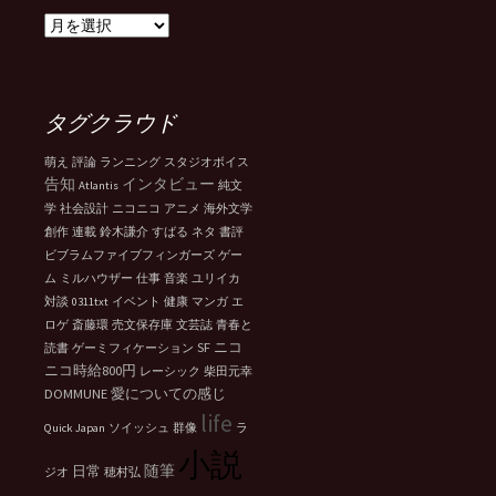
ア
ー
カ
イ
ブ
タグクラウド
萌え
評論
ランニング
スタジオボイス
告知
インタビュー
Atlantis
純文
学
社会設計
ニコニコ
アニメ
海外文学
創作
連載
鈴木謙介
すばる
ネタ
書評
ビブラムファイブフィンガーズ
ゲー
ム
ミルハウザー
仕事
音楽
ユリイカ
対談
0311txt
イベント
健康
マンガ
エ
ロゲ
斎藤環
売文保存庫
文芸誌
青春と
SF
ニコ
読書
ゲーミフィケーション
ニコ時給800円
レーシック
柴田元幸
DOMMUNE
愛についての感じ
life
Quick Japan
ソイッシュ
群像
ラ
小説
随筆
日常
ジオ
穂村弘