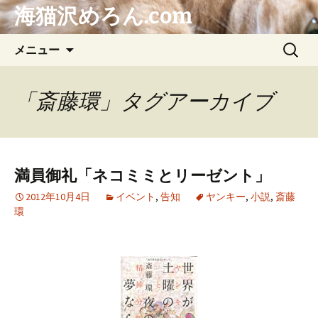
海猫沢めろん.com
コ
検
メニュー
ン
索:
テ
ン
「斎藤環」タグアーカイブ
ツ
へ
ス
キ
満員御礼「ネコミミとリーゼント」
ッ
プ
2012年10月4日
イベント
,
告知
ヤンキー
,
小説
,
斎藤
環