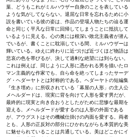
葉、どうもこれがミルハウザー自身のことを表している
ような気がしてならない。退屈な日常を忘れるために小
説を書いている彼の姿は、作品の登場人物たちの辿る運
命と同じく平凡な日常に回帰してしまうことに抵抗して
いるように見える。心の奥には根深い敗北主義者が潜ん
でいるが、書くことに耽溺している間、ミルハウザーは
輝いている。ゆえに終わりに近づけば近づくほど物語は
悲哀の色を帯びるが、決して過剰な絶望には到らない。
これは例えば、同じように人形に憑かれる男を描いたロ
マン主義的な作家でも、自ら命を絶ってしまったサーデ
グ・ヘダーヤトとは対称的である。ヘダーヤトの短編集
『生き埋め』に所収されている「幕屋の人形」の主人公
メヘルダードは、現実に背を向けて人形を愛す男だが、
最終的に現実と向き合おうとしたがために悲惨な最期を
迎える。メヘルダードが愛するのは人形の外面である
が、アウグストはその機械仕掛けの内面を愛する。両者
とも、人形の正反対の部分にひかれながらも本質的な美
に魅せられていることは共通している。美はどこかにイ