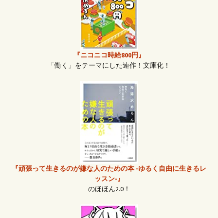
『ニコニコ時給800円』
「働く」をテーマにした連作！文庫化！
『頑張って生きるのが嫌な人のための本 -ゆるく自由に生きるレ
ッスン-』
のほほん2.0！