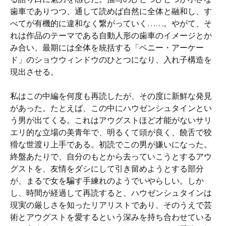
歯車でありつつ、通して読めば自然に全体と融和し、す
べてが有機的に違和なく繋がっていく……。やがて、そ
れは作品のテーマである自動人形の歯車のイメージとか
み合い、最期には全体を統括する「ペニー・アーケー
ド」のショウウィンドウのひとつになり、入れ子構造を
現出させる。
私はこの中編を何度も再読したが、その度に新鮮な発見
があった。たとえば、この中にハウゼンシュタインとい
う男が出てくる。これはアウグストほど才能がないサリ
エリ的な立場の美青年で、明るくて頭が良く、饒舌で狡
猾な世渡り上手である。初読でこの男が嫌いになった。
終盤あたりで、自分のもとから去っていこうとするアウ
グストを、友情をダシにして引き留めようとする部分
が、まるで女を騙す手練れのようでいやらしい。しか
し、時間が経過して再読すると、ハウゼンシュタインは
現実の厳しさを知ったリアリストであり、そのうえで芸
術とアウグストを愛するという深みを持ち合わせている