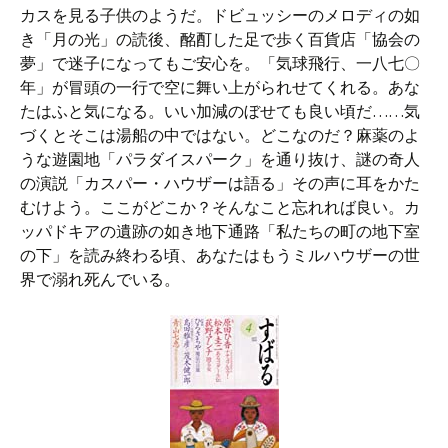
カスを見る子供のようだ。ドビュッシーのメロディの如
き「月の光」の読後、酩酊した足で歩く百貨店「協会の
夢」で迷子になってもご安心を。「気球飛行、一八七〇
年」が冒頭の一行で空に舞い上がられせてくれる。あな
たはふと気になる。いい加減のぼせても良い頃だ……気
づくとそこは湯船の中ではない。どこなのだ？麻薬のよ
うな遊園地「パラダイスパーク」を通り抜け、謎の奇人
の演説「カスパー・ハウザーは語る」その声に耳をかた
むけよう。ここがどこか？そんなこと忘れれば良い。カ
ッパドキアの遺跡の如き地下通路「私たちの町の地下室
の下」を読み終わる頃、あなたはもうミルハウザーの世
界で溺れ死んでいる。