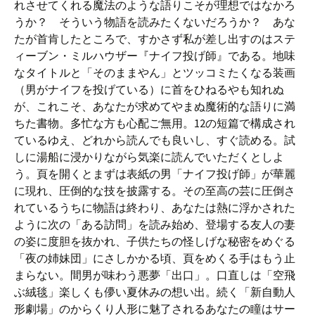
れさせてくれる魔法のような語りこそが理想ではなかろ
うか？ そういう物語を読みたくないだろうか？ あな
たが首肯したところで、すかさず私が差し出すのはステ
ィーブン・ミルハウザー『ナイフ投げ師』である。地味
なタイトルと「そのままやん」とツッコミたくなる装画
（男がナイフを投げている）に首をひねるやも知れぬ
が、これこそ、あなたが求めてやまぬ魔術的な語りに満
ちた書物。多忙な方も心配ご無用。12の短篇で構成され
ているゆえ、どれから読んでも良いし、すぐ読める。試
しに湯船に浸かりながら気楽に読んでいただくとしよ
う。頁を開くとまずは表紙の男「ナイフ投げ師」が華麗
に現れ、圧倒的な技を披露する。その至高の芸に圧倒さ
れているうちに物語は終わり、あなたは熱に浮かされた
ように次の「ある訪問」を読み始め、登場する友人の妻
の姿に度胆を抜かれ、子供たちの怪しげな秘密をめぐる
「夜の姉妹団」にさしかかる頃、頁をめくる手はもう止
まらない。間男が味わう悪夢「出口」。口直しは「空飛
ぶ絨毯」楽しくも儚い夏休みの想い出。続く「新自動人
形劇場」のからくり人形に魅了されるあなたの瞳はサー