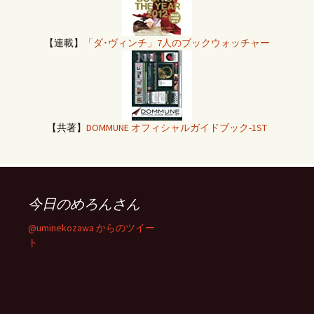
【連載】
「ダ･ヴィンチ」7人のブックウォッチャー
【共著】
DOMMUNE オフィシャルガイドブック-1ST
今日のめろんさん
@uminekozawa からのツイー
ト