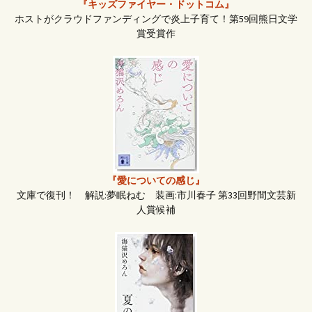
『キッズファイヤー・ドットコム』
ホストがクラウドファンディングで炎上子育て！第59回熊日文学
賞受賞作
『愛についての感じ』
文庫で復刊！ 解説:夢眠ねむ 装画:市川春子 第33回野間文芸新
人賞候補