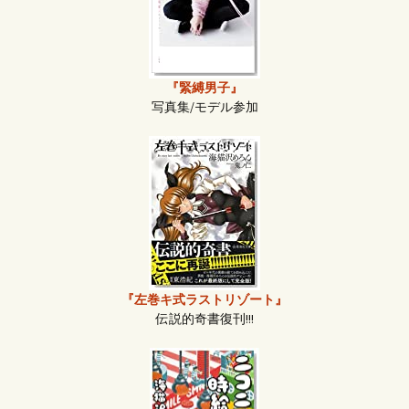
『緊縛男子』
写真集/モデル参加
『左巻キ式ラストリゾート』
伝説的奇書復刊!!!