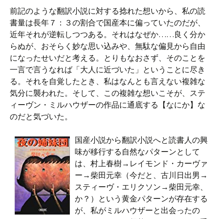
前記のような翻訳小説に対する捻れた想いから、私の読
書量は長年７：３の割合で国産本に偏っていたのだが、
近年それが逆転しつつある。それはなぜか……良く分か
らぬが、おそらく妙な思い込みや、無駄な偏見から自由
になったせいだと考える。とりもなおさず、そのことを
一言で言うなれば「大人に近づいた」ということに尽き
る。それを自覚したとき、私はなんとも言えない複雑な
気分に襲われた。そして、この複雑な想いこそが、ステ
ィーヴン・ミルハウザーの作品に通底する【なにか】な
のだと気づいた。
国産小説から翻訳小説へと読書人の興
味が移行する自然なパターンとして
は、村上春樹→レイモンド・カーヴァ
ー→柴田元幸（今だと、古川日出男→
スティーヴ・エリクソン→柴田元幸、
か？）という黄金パターンが存在する
が、私がミルハウザーと出会ったの