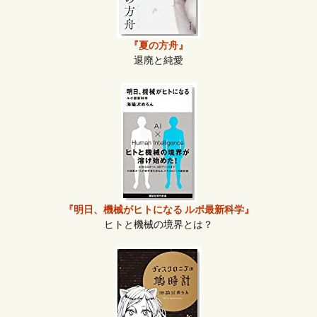
『夏の方舟』
退廃と純愛
『明日、機械がヒトになる ルポ最新科学』
ヒトと機械の境界とは？