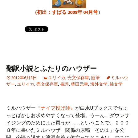
(初出：すばる 2008年 04月号
）
翻訳小説とふたりのハウザー
2012年6月8日
ユリイカ
,
売文保存庫
,
随筆
ミルハウ
ザー
,
ユリイカ
,
売文保存庫
,
書評
,
柴田元幸
,
海外文学
,
純文学
ミルハウザー『
ナイフ投げ師』
が白水Uブックスでちょ
っとばかしお求めやすくなって登場。うーん、ダウンサ
イジングのためにまた買うか……ということで、２００
８年に書いたミルハウザー関係の原稿「その１」を公
開。今読み返すと浪漫主義と倦怠ってところは、のちに