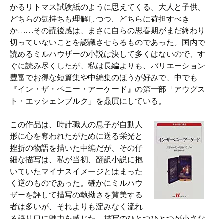
かるリトマス試験紙のように思えてくる。大人と子供、
どちらの気持ちも理解しつつ、どちらに荷担すべき
か……その読後感は、まさに自らの思春期がまだ終わり
切っていないことを認識させらるものであった。国内で
読めるミルハウザーの小説は決して多くはないので、す
ぐに読み尽くしたが、私は長編よりも、バリエーション
豊富でお得な短篇集や中編集のほうが好みで、中でも
『イン・ザ・ペニー・アーケード』の第一部「アウグス
ト・エッシェンブルク」を贔屓にしている。
この作品は、時計職人の息子が自動人
形に心を奪われたがために送る栄光と
挫折の物語を描いた中編だが、その仔
細な描写は、私が当初、翻訳小説に抱
いていたマイナスイメージとはまった
く逆のものであった。確かにミルハウ
ザーを評して描写の執拗さを賛美する
者は多いが、それよりも淀みなく流れ
る語り口に魅力を感じた。描写のひとつひとつが小さな