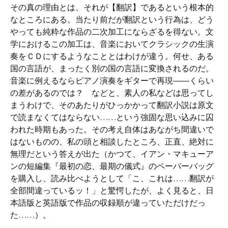
その真の理由とは、それが【翻訳】であるという根本的
なところにある。当たり前だが翻訳という行為は、どう
やっても純粋な作品の二次加工にならざるを得ない。文
学におけるこの加工は、音楽においてクラシックの生演
奏をＣＤにするようなこととはわけが違う。何せ、ある
国の言語が、まったく別の国の言語に変換されるのだ。
音楽に例えるならピアノ演奏をギターで再現――くらい
の差があるのでは？ などと、素人の私などは思ってし
まうわけで、そのあたりがひっかかって翻訳小説は原文
で読まなくてはならない……という強固な思い込みに囚
われた時期もあった。その考え自体はあながち間違いで
はないものの、私の頭と相談したところ、正直、絶対に
無理だという答えが出た（かつて、イアン・マキューア
ンの短編集『最初の恋、最期の儀式』のペーパーバッグ
を購入し、読み比べようとして「こ、これは……翻訳が
全部間違っているッ！」と驚愕したが、よく見ると、日
本語版と英語版で作品の収録順が違っていただけだっ
た……）。