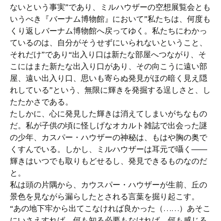
ないという事実”であり、ミルハウザーの空想展覧会とも
いうべき『バーナム博物館』において”私たちは、何度も
くり返しバーナム博物館へ戻ってゆく。私たちにわかっ
ているのは、自分がそうせずにいられないということ、
それだけ”であり“出入り口は新たな部屋へつながり、そ
こにはまた新たな出入り口があり、その向こうに遠い部
屋、遠い出入り口、思いも寄らぬ発見がほの暗く見え隠
れしている”という、無限に輝きを発掘する逞しさと、し
たたかさである。
たしかに、心に発見した輝きは消えてしまいがちなもの
だ。私が子供の頃に怪しげなオカルト雑誌で出会った謎
の少年、カスパー・ハウザーの神秘は、もはや胸の奥で
くすんでいる。しかし、ミルハウザーは耳元で囁く――
輝きはいつでも取りもどせるし、発見できるものなのだ
と。
私は頭の片隅から、カウスパー・ハウザーが生前、丘の
景色を見ながら漏らしたとされる言葉を掘り起こす。
“あの地下牢から出てこなければ良かった（……）あそこ
にいさえすれば、何も知る必要もなければ、何も感じる