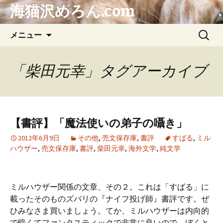
海猫沢めろん.com
コ
検
メニュー
ン
索:
テ
ン
「柴田元幸」タグアーカイブ
ツ
へ
ス
キ
【書評】「魔法使いの弟子の囁き」
ッ
プ
2012年6月9日
その他
,
売文保存庫
,
書評
すばる
,
ミル
ハウザー
,
売文保存庫
,
書評
,
柴田元幸
,
海外文学
,
純文学
ミルハウザー関係の文章、その２。これは「すばる」に
載ったそのものズバリの『ナイフ投げ師』書評です。ぜ
ひみなさま買いましょう。てか、ミルハウザーは内向的
で暗くてファンタスティックで非常に良いので、ぼくと