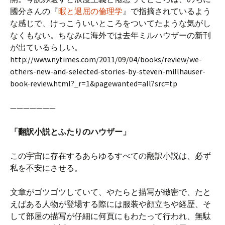
國分さんの『
暇と退屈の倫理学
』で指摘されているよう
な感じで、けっこういいところをついてたような気がし
なくもない。ちなみに海外では去年ミルハウザーの新刊
が出ているらしい。
http://www.nytimes.com/2011/09/04/books/review/we-
others-new-and-selected-stories-by-steven-millhauser-
book-review.html?_r=1&pagewanted=all?src=tp
———————
「翻訳小説とふたりのハウザー」
この宇宙に存在するあらゆるすべての翻訳小説は、必ず
私を不安にさせる。
文章がゴツゴツしていて、やたらと描写が緻密で、たと
えばある人物が登場する際には服装や顔立ちや経歴、そ
して部屋の描写が仔細に何頁にもわたって行われ、無駄