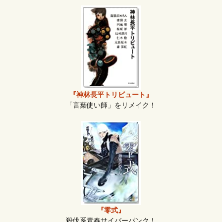
『神林長平トリビュート』
「言葉使い師」をリメイク！
『零式』
殺伐系青春サイバーパンク！