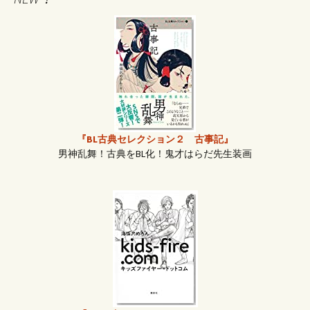
『BL古典セレクション２ 古事記』
男神乱舞！古典をBL化！鬼才はらだ先生装画