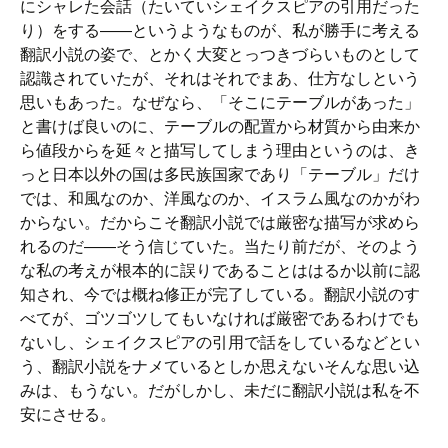
にシャレた会話（たいていシェイクスピアの引用だった
り）をする――というようなものが、私が勝手に考える
翻訳小説の姿で、とかく大変とっつきづらいものとして
認識されていたが、それはそれでまあ、仕方なしという
思いもあった。なぜなら、「そこにテーブルがあった」
と書けば良いのに、テーブルの配置から材質から由来か
ら値段からを延々と描写してしまう理由というのは、き
っと日本以外の国は多民族国家であり「テーブル」だけ
では、和風なのか、洋風なのか、イスラム風なのかがわ
からない。だからこそ翻訳小説では厳密な描写が求めら
れるのだ――そう信じていた。当たり前だが、そのよう
な私の考えが根本的に誤りであることははるか以前に認
知され、今では概ね修正が完了している。翻訳小説のす
べてが、ゴツゴツしてもいなければ厳密であるわけでも
ないし、シェイクスピアの引用で話をしているなどとい
う、翻訳小説をナメているとしか思えないそんな思い込
みは、もうない。だがしかし、未だに翻訳小説は私を不
安にさせる。