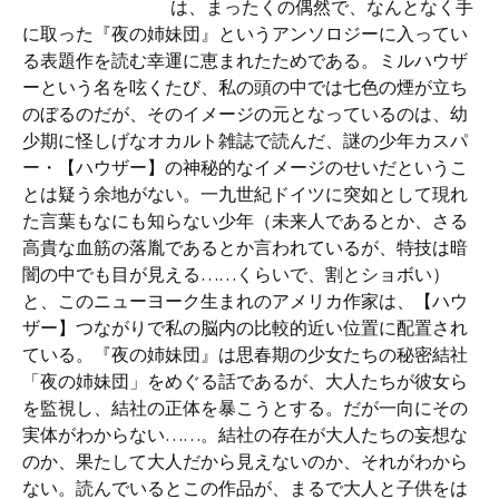
は、まったくの偶然で、なんとなく手
に取った『夜の姉妹団』というアンソロジーに入ってい
る表題作を読む幸運に恵まれたためである。ミルハウザ
ーという名を呟くたび、私の頭の中では七色の煙が立ち
のぼるのだが、そのイメージの元となっているのは、幼
少期に怪しげなオカルト雑誌で読んだ、謎の少年カスパ
ー・【ハウザー】の神秘的なイメージのせいだというこ
とは疑う余地がない。一九世紀ドイツに突如として現れ
た言葉もなにも知らない少年（未来人であるとか、さる
高貴な血筋の落胤であるとか言われているが、特技は暗
闇の中でも目が見える……くらいで、割とショボい）
と、このニューヨーク生まれのアメリカ作家は、【ハウ
ザー】つながりで私の脳内の比較的近い位置に配置され
ている。『夜の姉妹団』は思春期の少女たちの秘密結社
「夜の姉妹団」をめぐる話であるが、大人たちが彼女ら
を監視し、結社の正体を暴こうとする。だが一向にその
実体がわからない……。結社の存在が大人たちの妄想な
のか、果たして大人だから見えないのか、それがわから
ない。読んでいるとこの作品が、まるで大人と子供をは