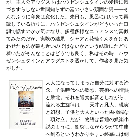
が、主人公アウグストはハウゼンシュタインの愛情に気
づきすらしない世間知らずの器の小さい頑固な男――そ
んなふうに印象は変化した。先日も、風呂にはいって再
読している折りに、ハウゼンシュタインがどういった口
調で話すのかが気になり、多種多様なニュアンスで真似
てみたのだが、実験の結果、シャアと花輪くんをかけあ
わせたものが最も近いのではないかという結論にたどり
着いたがそんなことはどうでも良く、私はその時、ハウ
ゼンシュタインとアウグストを透かして、作者を見た気
がした。
大人になってしまった自分に対する諦
念、子供時代への郷愁、芸術への情熱
と敗北。それを通奏低音としながら、
流れる主旋律は――天才と凡人、現実
と幻想、子供と大人といった両極端な
二項対立。だが、物語は普通の娯楽小
説のように、衝突しながらやがて中庸
へ到るというわかりやすい終幕には到