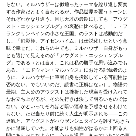
らない。ミルハウザーは似通ったテーマを繰り返し変奏
する作家だとよく言われるが、作品世界を覆うトーンは
それぞれかなり違う。同じ天才の最期にしても「アウグ
スト・エッシェンブルグ」の哀愁に比べると、「Ｊ・フ
ランクリンペインの小さな王国」のラストは感動的だ
し、「幻影師、アイゼンハイム」は伝説化したという意
味で幸せだ。これらの中でも、ミルハウザー自身がもっ
とも透けて見えるのが「アウグスト・エッシェンブル
グ」である（とは言え、これは私の勝手な思い込みでも
ある。『エドウィン・マルハウス』における記録者のよ
うに、ミルハウザーに筆者自身を投影している可能性は
否めない。でもいいのだ、読書に正解はない）。物語の
最期、主人公のアウグストは挫折した現実を受け入れて
なお立ち上がるが、その先行きは決して明るいものでは
ない。かといってそれほど暗い運命を予感させるわけで
もない、ただ当たり前に続く人生が明示される――この
達観と、アウグストがハウゼンシュタインを評す“あきら
かに退屈していた。才能よりも知性がはるかに上回る人
間にありがちなように、心から退屈しきっていた“との言