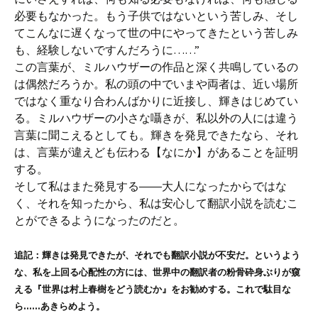
必要もなかった。もう子供ではないという苦しみ、そし
てこんなに遅くなって世の中にやってきたという苦しみ
も、経験しないですんだろうに……”
この言葉が、ミルハウザーの作品と深く共鳴しているの
は偶然だろうか。私の頭の中でいまや両者は、近い場所
ではなく重なり合わんばかりに近接し、輝きはじめてい
る。ミルハウザーの小さな囁きが、私以外の人には違う
言葉に聞こえるとしても。輝きを発見できたなら、それ
は、言葉が違えども伝わる【なにか】があることを証明
する。
そして私はまた発見する――大人になったからではな
く、それを知ったから、私は安心して翻訳小説を読むこ
とができるようになったのだと。
追記：輝きは発見できたが、それでも翻訳小説が不安だ。というよう
な、私を上回る心配性の方には、世界中の翻訳者の粉骨砕身ぶりが窺
える『世界は村上春樹をどう読むか』をお勧めする。これで駄目な
ら……あきらめよう。