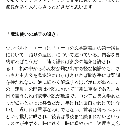
波長があう人ならきっと好きだと思います。
————-
「魔法使いの弟子の囁き」
ウンベルト・エーコは『エーコの文学講義』の第一講目
において「語りの速度」について述べている。内容を要
約すればこうだ――速く語れば多少の無茶は許され
る！ 桃の中から赤ん坊が飛び出す奇怪な物語でも、さ
っさと主人公を鬼退治に出かけさせれば聞き手には疑問
を持たれない。逆に細かく解説するほどボロが出る。こ
の「速度」の問題は小説において非常に重要である。今
日で言うなれば携帯小説が最速で、ロシア古典文学あた
りが遅いといった具合だが、早ければ面白いわけではな
いし、遅ければ重厚なわけでもない。前者は薄っぺらい
という批判に晒され、後者は最後まで読まれないという
リスクが生ずる。時に速く、時に緩やかに、速度さえ忘