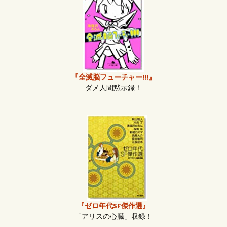
『全滅脳フューチャー!!!』
ダメ人間黙示録！
『ゼロ年代SF傑作選』
「アリスの心臓」収録！