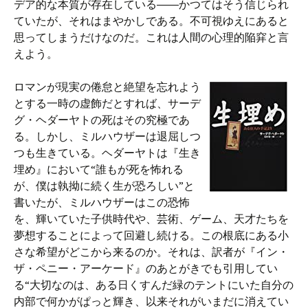
デア的な本質が存在している――かつてはそう信じられ
ていたが、それはまやかしである。不可視ゆえにあると
思ってしまうだけなのだ。これは人間の心理的陥穽と言
えよう。
ロマンが現実の倦怠と絶望を忘れよう
とする一時の虚飾だとすれば、サーデ
グ・ヘダーヤトの死はその究極であ
る。しかし、ミルハウザーは退屈しつ
つも生きている。ヘダーヤトは『生き
埋め』において“誰もが死を怖れる
が、僕は執拗に続く生が恐ろしい”と
書いたが、ミルハウザーはこの恐怖
を、輝いていた子供時代や、芸術、ゲーム、天才たちを
夢想することによって回避し続ける。この根底にある小
さな希望がどこから来るのか。それは、訳者が『イン・
ザ・ペニー・アーケード』のあとがきでも引用してい
る“大切なのは、ある日くすんだ緑のテントにいた自分の
内部で何かがぱっと輝き、以来それがいまだに消えてい