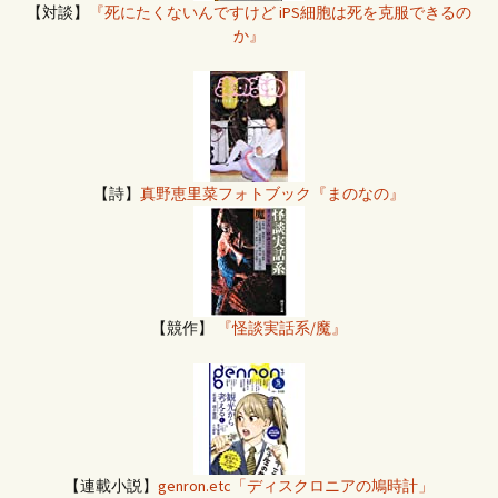
【対談】
『死にたくないんですけど iPS細胞は死を克服できるの
か』
【詩】
真野恵里菜フォトブック『まのなの』
【競作】
『怪談実話系/魔』
【連載小説】
genron.etc「ディスクロニアの鳩時計」