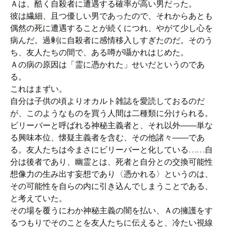
Ａは、酷く自殺者に遭遇する確率が高い男だった。
彼は繊細、且つ優しい男であったので、それからあとも
偶然の死に遭遇することが続くにつれ、やがて少し心を
病んだ。過剰に自殺者に感情移入しすぎたのだ。そのう
ち、友人たちの間で、ある噂が囁かれはじめた。
Ａの病の原因は「霊に憑かれた」せいだというのであ
る。
これはまずい。
自分は子供の頃よりオカルト雑誌を愛読しておるのだ
が、このようなものを買う人間は二種類に分けられる。
ビリーバーと呼ばれる神秘主義者と、それ以外――単な
る興味本位、懐疑主義者を含む、その他諸々――であ
る。友人たちは今まさにビリーバーと化している……自
分は後者であり、幽霊とは、死者と自分との交換可能性
想像力の生み出す妄想であり〈憑かれる〉というのは、
その可能性を自らの内に引き込んでしまうことである、
と考えていた。
その場を覆うにわか神秘主義の闇を払い、Ａの擁護をす
るつもりでそのことを友人たちに伝えると、冷たい視線