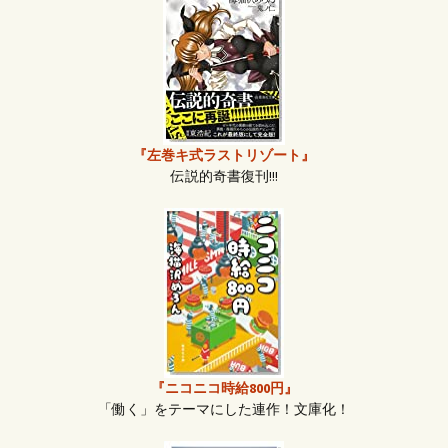
『左巻キ式ラストリゾート』
伝説的奇書復刊!!!
『ニコニコ時給800円』
「働く」をテーマにした連作！文庫化！