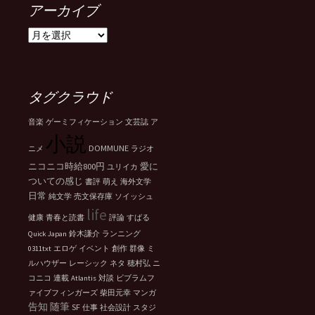
アーカイブ
ア
ー
カ
イ
ブ
タグクラウド
音楽
ゲーミフィケーション
文芸誌
ア
小説
DOMMUNE
ニメ
ラジオ
ニコニコ時給800円
愛に
ユリイカ
ついての感じ
書評
萌え
海外文学
日常
純文学
売文保存庫
ソイッシュ
life
健康
青春と読書
評論
すばる
Quick Japan
鈴木謙介
ランニング
0311txt
エロゲ
イベント
創作
群像
ミ
ルハウザー
レーシック
ネタ
穂村弘
ニ
コニコ
連載
Atlantis
対談
ビブラムフ
ァイブフィンガーズ
柴田元幸
マンガ
告知
随筆
SF
仕事
社会設計
スタジ