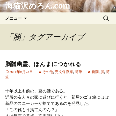
海猫沢めろん.com
コ
検
メニュー
ン
索:
テ
ン
「脳」タグアーカイブ
ツ
へ
ス
キ
脳髄幽霊、ほんまにつかれる
ッ
プ
2011年6月25日
その他
,
売文保存庫
,
随筆
新潮
,
脳
,
随
筆
十年以上も前の、夏の話である。
近所の友人Ａの家に遊びに行くと、部屋のゴミ箱にほぼ
新品のスニーカーが捨ててあるのを発見した。
「この靴もう捨てんのん？」
Ａは無言で首肯。不思議に思い、