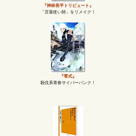
『神林長平トリビュート』
「言葉使い師」をリメイク！
『零式』
殺伐系青春サイバーパンク！