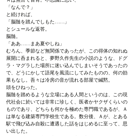
「なんで？」
と続ければ、
「脳髄を踏んでしもた……」
とシュールな返答。
脳髄。
「ああ……まあ夏やしね」
むろん、季節など無関係であったが、この得体の知れぬ
展開に呑まれると、夢野久作先生の小説のような、ドグ
ラ・マグラした場所に迷い込んでしまいそうであったの
で、どうにかして語尾を風流にしてみたものの、何の効
果もなし。吾々は冷房の音が流れる部屋で緘黙。
頭をひねった。
脳髄を踏めるような立場にある人間というのは、この現
代社会に於いては非常に珍しく、医者かヤクザくらいの
ものであり、どちらも何かを極めた専門職であるが、Ａ
は単なる建築専門学校生である。数分後、Ａが、とある
駅で飛び込み自殺に遭遇した話をはじめるに至って、思
い出した。