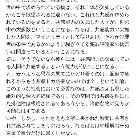
世の中で求められている物は、それ自体が欠如している
からこそ欲望されるに違いない。これほど共感が求めら
れているのを見ると、共感能力の欠如した人々が、世の
中の大多数ということになる。ならば、共感能力の欠如
した人間を、マイノリティとして取りあげ、それが犯罪
者の条件であるかのように騒ぎ立てる犯罪評論家の物言
いは間違っているということになる。
逆に、そうでないなら彼らには「共感能力の欠如してい
る人間に共感する」という能力が低いことになる……
と、云うような思考の果てにたどり着くのは、面倒で疲
れるからもう共感トカ必要ないのでは？ という結論。
このような社会において必要なのは、共感さえも廃した
絶対的な個人的経験であり、その空間では共感を軸にし
た排他性は根絶されるであろうから、冷静な物の見方が
可能なはずである。
いや、しかし、それさえも文字に書かれた瞬間に共有さ
れ共感されてしまうのだろう、ならばもはや理解出来ぬ
言葉で自分だけに書くしかない。