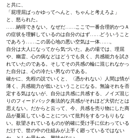
と共に、
「屁理屈ばっかゆってへんと、ちゃんと考えろよ」
と、怒られた。
……納得できない。なぜだ……ここで一番合理的かつＡ
の症状を理解しているのは自分のはず……どういうこと
であろう……この居心地の悪い空気は一体……。
自分は大人になってから気づいた。あの場では、理屈
や、幽霊、心の病などはどうでも良く、共感能力を試さ
れていたのである。そしてその共感の輪に混じれなかっ
た自分は、心の冷たい男なのである。
確かに、先程の説でいくと、〈憑かれない〉人間は情が
薄く、共感能力が低いということになる。無論それを否
定する気はないが、自分は共感に共感する、ノイズ混じ
りのフィードバック奏法的な共感がそれほど大切だとは
思えない。だからと云って、今、共感を売り物にした商
品が蔓延していることについて批判をするつもりもな
い。欲望されているものが的確に受け手に伝わっている
だけで、世の中の仕組みが上手く廻っているではない
か、としか思わぬ。興味がない。