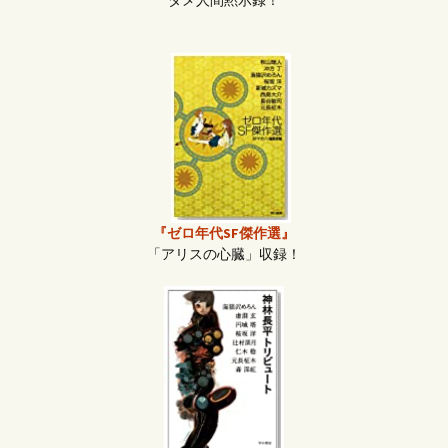
ダメ人間黙示録！
『ゼロ年代SF傑作選』
「アリスの心臓」収録！