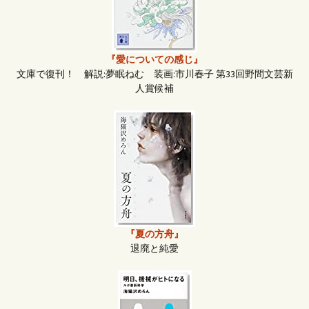
『愛についての感じ』
文庫で復刊！ 解説:夢眠ねむ 装画:市川春子 第33回野間文芸新
人賞候補
『夏の方舟』
退廃と純愛