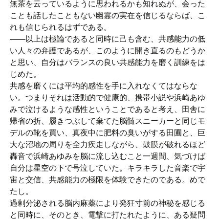
無茶を云っているように思われるかも知れぬが、会った
ことも話したこともない幽霊の実在を信じるならば、こ
れも信じられるはずである。
――以上は極論であると同時に己も含む、共感能力の低
い人々の弁護であるが、このように開き直るのもどうか
と思い、自分はバランスの良い共感能力を磨く訓練をは
じめた。
共感を磨くには平均的感性を手に入れなくてはならな
い。つまりそれは活動的で健康的、携帯小説や浜崎あゆ
みで泣けるような感性ということであると考え、田舎に
帰省の折、履きつぶして棄てた脳髄スニーカーと同じモ
デルの靴を買い、真夜中に肥料の臭いがする田圃と、巨
大な沼地の周りを全力疾走しながら、鼓膜が破れるほど
轟音で浜崎あゆみを脳に流し込むこと一週間、気づけば
自分は星空の下で号泣していた。キラキラした音楽で宇
宙と交信、共感能力の極限を体験できたのである。めで
たし。
過剰分泌される脳内麻薬により発狂寸前の神秘を感じる
と同時に、そのとき、電撃に打たれたように、ある疑問