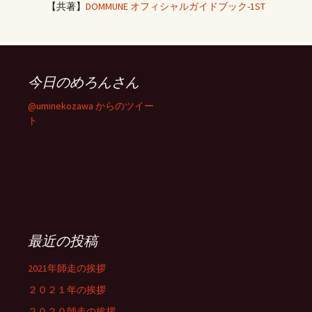
【共著】
DOMMUNE オフィシャルガイドブック-1ST
今日のめろんさん
@uminekozawa からのツイー
ト
最近の投稿
2021年師走の挨拶
２０２１年の挨拶
２０２０師走の挨拶