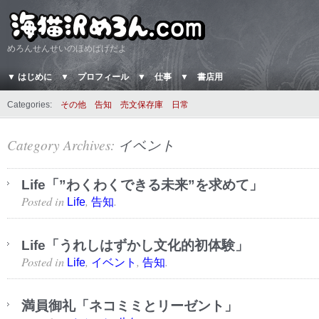
めろんせんせいのほめぱげだよ
▼ はじめに
▼ プロフィール
▼ 仕事
▼ 書店用
Categories:
その他
告知
売文保存庫
日常
Category Archives:
イベント
Life「”わくわくできる未来”を求めて」
Posted in
,
.
Life
告知
Life「うれしはずかし文化的初体験」
Posted in
,
,
.
Life
イベント
告知
満員御礼「ネコミミとリーゼント」