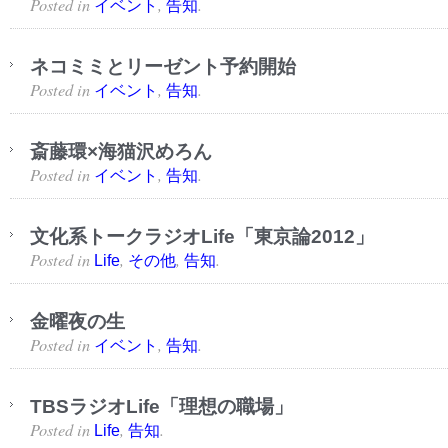
Posted in
,
.
イベント
告知
ネコミミとリーゼント予約開始
Posted in
,
.
イベント
告知
斎藤環×海猫沢めろん
Posted in
,
.
イベント
告知
文化系トークラジオLife「東京論2012」
Posted in
,
,
.
Life
その他
告知
金曜夜の生
Posted in
,
.
イベント
告知
TBSラジオLife「理想の職場」
Posted in
,
.
Life
告知