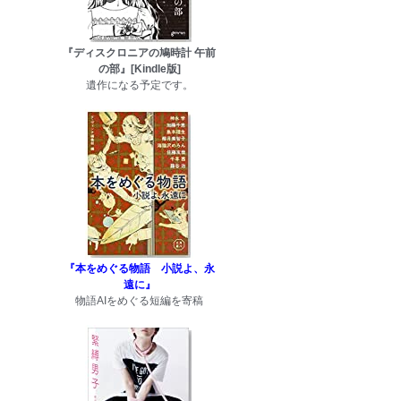
『ディスクロニアの鳩時計 午前
の部』[Kindle版]
遺作になる予定です。
『本をめぐる物語 小説よ、永
遠に』
物語AIをめぐる短編を寄稿