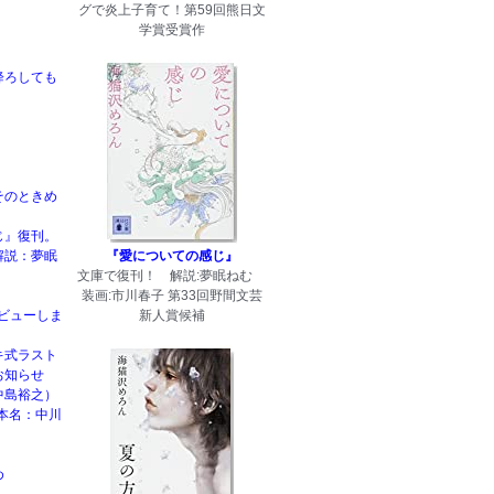
グで炎上子育て！第59回熊日文
学賞受賞作
降ろしても
そのときめ
じ』復刊。
解説：夢眠
『愛についての感じ』
文庫で復刊！ 解説:夢眠ねむ
装画:市川春子 第33回野間文芸
rデビューしま
新人賞候補
キ式ラスト
お知らせ
中島裕之）
本名：中川
め