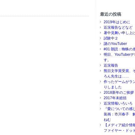
最近の投稿
2019年はじめに
近況報告などなど
暑中見舞い申し上
試験中２
謎のYouTuber
#01 朗読：蜘蛛の
明日、YouTube
す。
近況報告
熊日文学賞受賞、
ろん先生は……
作ったゲームがラ
りしました
2018新年のご挨拶
2017年末総括
近況情報いろいろ
『愛についての感
装画：市川春子 
ねむ
【メディア紹介情
ファイヤー・ドッ