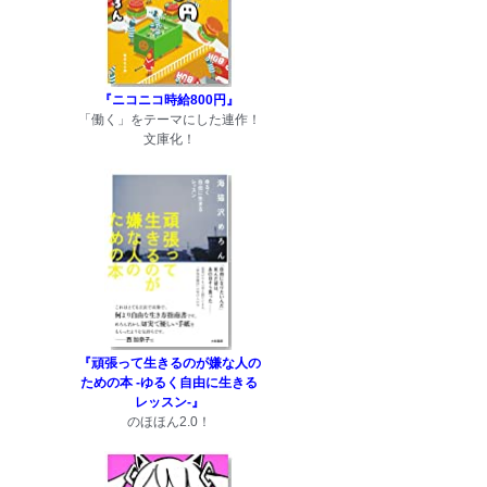
『ニコニコ時給800円』
「働く」をテーマにした連作！
文庫化！
『頑張って生きるのが嫌な人の
ための本 -ゆるく自由に生きる
レッスン-』
のほほん2.0！