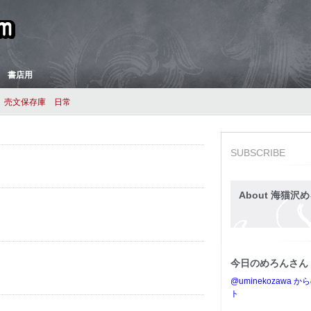
 書店用
売文保存庫
日常
SUBSCRIBE
About 海猫沢め
今日のめろんさん
@uminekozawa 
ト