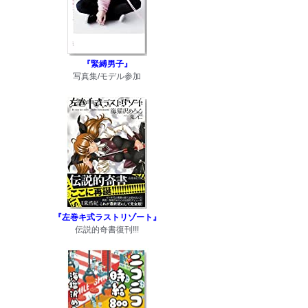
『緊縛男子』
写真集/モデル参加
『左巻キ式ラストリゾート』
伝説的奇書復刊!!!