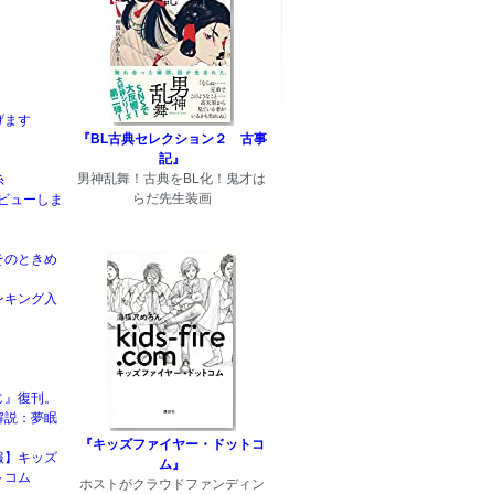
げます
『BL古典セレクション２ 古事
記』
男神乱舞！古典をBL化！鬼才は
糸
らだ先生装画
rデビューしま
そのときめ
ンキング入
じ』復刊。
解説：夢眠
『キッズファイヤー・ドットコ
報】キッズ
ム』
トコム
ホストがクラウドファンディン