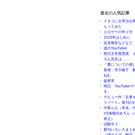
過去の人気記事
イタコに太宰治を
らってみた
エロゲーの作り方
2019年はじめに
近況報告などなど
謎のYouTuber
熊日文学賞受賞、
ろん先生は……
『愛についての感
装画：市川春子 
ねむ
徒然草
明日、YouTube
す。
デビュー作『左巻
リゾート』復刊の
中島らも（本名：
VS海猫沢めろん（
裕之）
試験中２
新刊いろいろまと
『僕のエア』解説