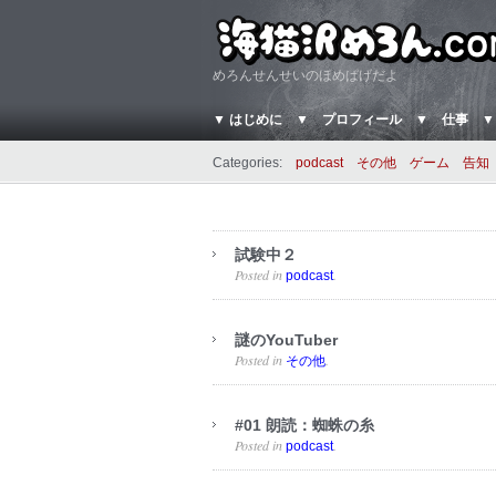
めろんせんせいのほめぱげだよ
▼ はじめに
▼ プロフィール
▼ 仕事
▼
Categories:
podcast
その他
ゲーム
告知
試験中２
Posted in
.
podcast
謎のYouTuber
Posted in
.
その他
#01 朗読：蜘蛛の糸
Posted in
.
podcast