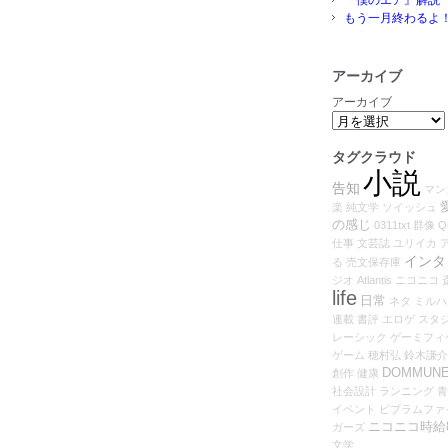
もう一月終わるよ
アーカイブ
アーカイブ
タグクラウド
小説
告知
マン
楽
純文学
ソイッシュ
の感じ
0311txt
群像
Q
仕事
文芸誌
ユリイカ
インタ
る
売文保存庫
ジオ
Atlantis
ニコニコ
life
日常
ネタ
ミルハ
連載
書評
エロゲ
スタ
レーシック
ゲーミフィ
ゲーム
穂村弘
鈴木謙介
DOMMUN
創作
健康
社会設計
ランニング
青
イベント
ビブラムファ
ニコニコ時給8
ガーズ
文学