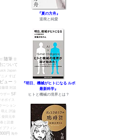
！
『夏の方舟』
退廃と純愛
随筆
ガ
音
愛について
uick Japan
アニメ
すば
ビュー
ラ
『明日、機械がヒトになる ルポ
斎藤環
対談
最新科学』
SF
ウザー
ヒトと機械の境界とは？
ジオボイス
ケーション
萌え
評論
E
柴田元幸
春と読書
イブフィン
00円
海外