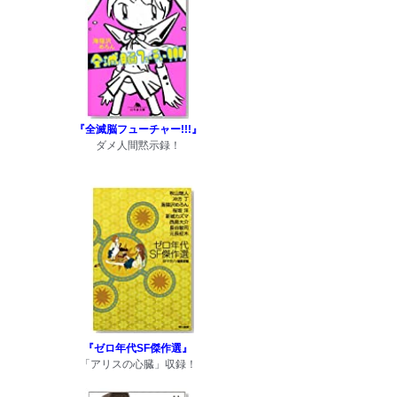
『全滅脳フューチャー!!!』
ダメ人間黙示録！
『ゼロ年代SF傑作選』
「アリスの心臓」収録！