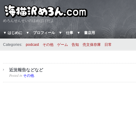
めろんせんせいのほめぱげだよ
▼ はじめに
▼ プロフィール
▼ 仕事
▼ 書店用
Categories:
podcast
その他
ゲーム
告知
売文保存庫
日常
近況報告などなど
Posted in
.
その他