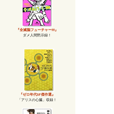
『全滅脳フューチャー!!!』
ダメ人間黙示録！
『ゼロ年代SF傑作選』
「アリスの心臓」収録！