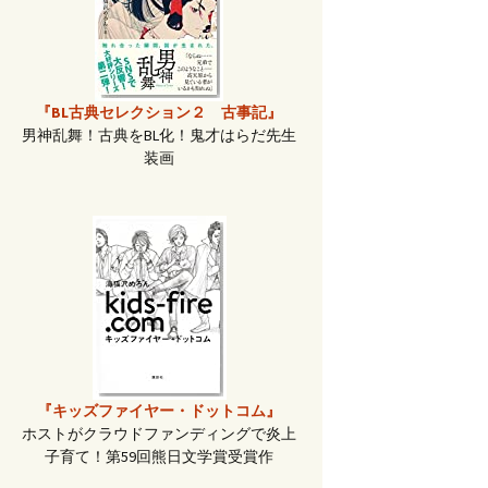
『BL古典セレクション２ 古事記』
男神乱舞！古典をBL化！鬼才はらだ先生
装画
『キッズファイヤー・ドットコム』
ホストがクラウドファンディングで炎上
子育て！第59回熊日文学賞受賞作