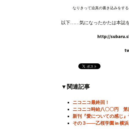
なりきって迫真の書き込みをする
以下……気になったかたは本誌
http://subaru.
t
▼関連記事
ニコニコ最終回！
ニコニコ時給八〇〇円 第
新刊『愛についての感じ』
その３――乙桜学園 in 横浜