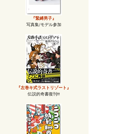
『緊縛男子』
写真集/モデル参加
『左巻キ式ラストリゾート』
伝説的奇書復刊!!!