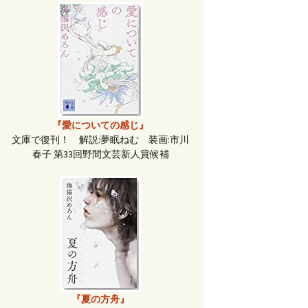
『愛についての感じ』
文庫で復刊！ 解説:夢眠ねむ 装画:市川
春子 第33回野間文芸新人賞候補
『夏の方舟』