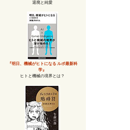
退廃と純愛
『明日、機械がヒトになる ルポ最新科
学』
ヒトと機械の境界とは？