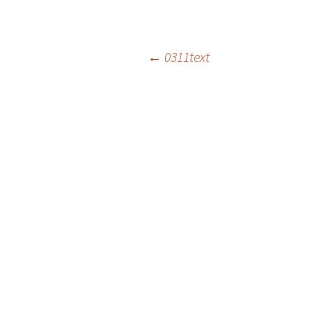
←
0311text
投
稿
ナ
ビ
ゲ
ー