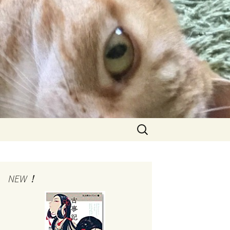
検
索:
NEW！