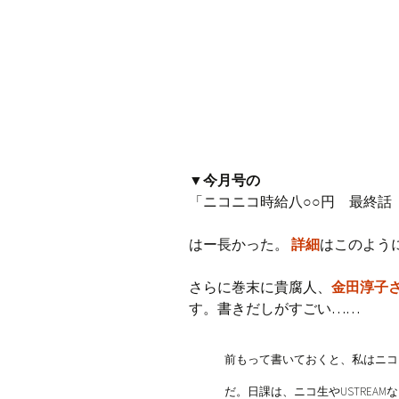
プ
▼今月号の
「ニコニコ時給八○○円 最終話
はー長かった。
詳細
はこのよう
さらに巻末に貴腐人、
金田淳子
す。書きだしがすごい……
前もって書いておくと、私はニコ
だ。日課は、ニコ生やUSTREA