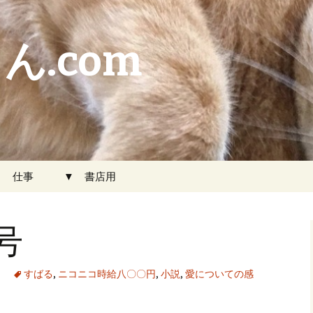
ん.com
▼ 仕事
▼ 書店用
号
すばる
,
ニコニコ時給八〇〇円
,
小説
,
愛についての感