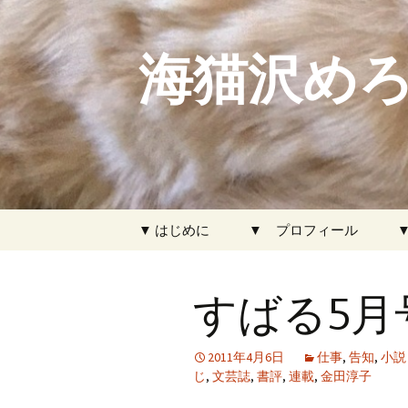
海猫沢めろ
コ
▼ はじめに
▼ プロフィール
ン
テ
ン
すばる5月
ツ
へ
ス
2011年4月6日
仕事
,
告知
,
小説
キ
じ
,
文芸誌
,
書評
,
連載
,
金田淳子
ッ