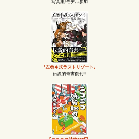
写真集/モデル参加
『左巻キ式ラストリゾート』
伝説的奇書復刊!!!