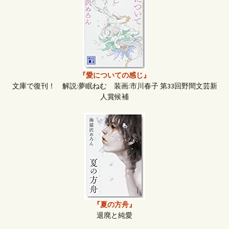
『愛についての感じ』
文庫で復刊！ 解説:夢眠ねむ 装画:市川春子 第33回野間文芸新
人賞候補
『夏の方舟』
退廃と純愛