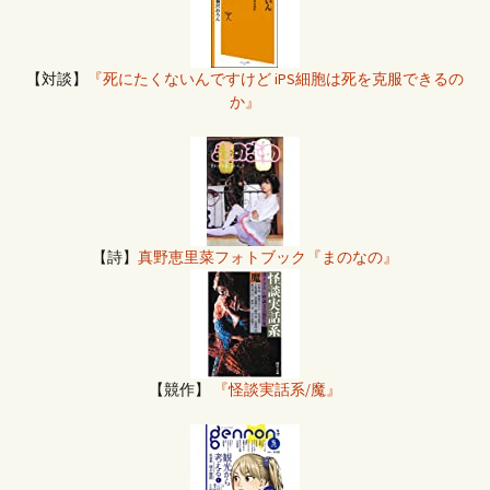
【対談】
『死にたくないんですけど iPS細胞は死を克服できるの
か』
【詩】
真野恵里菜フォトブック『まのなの』
【競作】
『怪談実話系/魔』