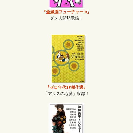
『全滅脳フューチャー!!!』
ダメ人間黙示録！
『ゼロ年代SF傑作選』
「アリスの心臓」収録！