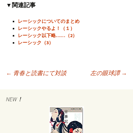
▼関連記事
レーシックについてのまとめ
レーシックやるよ！（１）
レーシック以下略……（2）
レーシック（3）
←
青春と読書にて対談
左の眼球譚
→
投
NEW！
稿
ナ