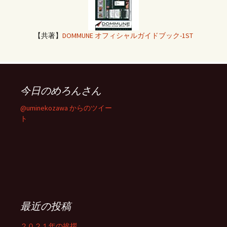
【共著】
DOMMUNE オフィシャルガイドブック-1ST
今日のめろんさん
@uminekozawa からのツイー
ト
最近の投稿
２０２１年の挨拶