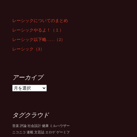
レーシックについてのまとめ
レーシックやるよ！（１）
レーシック以下略……（2）
レーシック（3）
アーカイブ
ア
ー
カ
イ
ブ
タグクラウド
音楽
評論
社会設計
健康
ミルハウザー
ニコニコ
連載
文芸誌
エロゲ
ゲーミフ