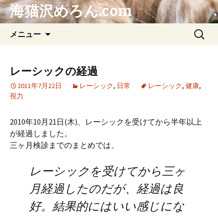
海猫沢めろん.com
コ
検
メニュー
ン
索:
テ
ン
レーシックの経過
ツ
2011年7月22日
レーシック
,
日常
レーシック
,
健康
,
へ
視力
ス
キ
2010年10月21日(木)、レーシックを受けてから半年以上
ッ
が経過しました。
プ
三ヶ月検診までのまとめでは、
レーシックを受けてから三ヶ
月経過したのだが、経過は良
好。結果的にはいい感じにな