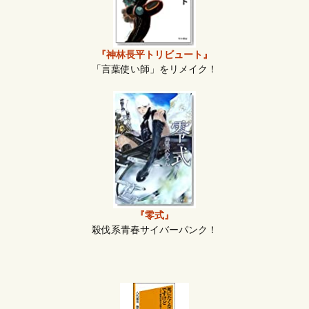
『神林長平トリビュート』
「言葉使い師」をリメイク！
『零式』
殺伐系青春サイバーパンク！