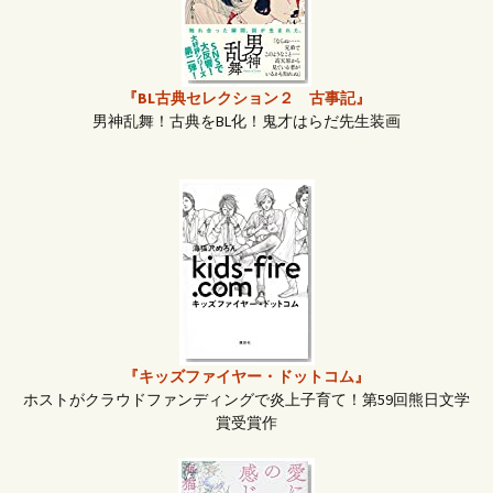
ビ
ゲ
『BL古典セレクション２ 古事記』
男神乱舞！古典をBL化！鬼才はらだ先生装画
ー
シ
ョ
ン
『キッズファイヤー・ドットコム』
ホストがクラウドファンディングで炎上子育て！第59回熊日文学
賞受賞作