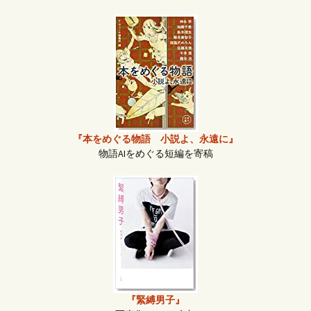
『本をめぐる物語 小説よ、永遠に』
物語AIをめぐる短編を寄稿
『緊縛男子』