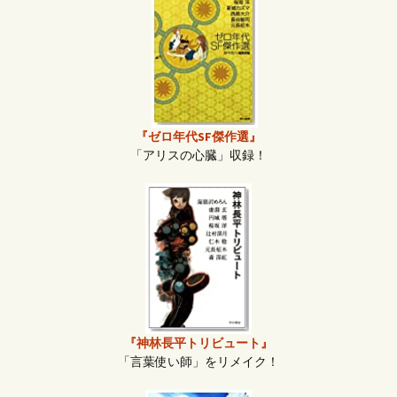
『ゼロ年代SF傑作選』
「アリスの心臓」収録！
『神林長平トリビュート』
「言葉使い師」をリメイク！