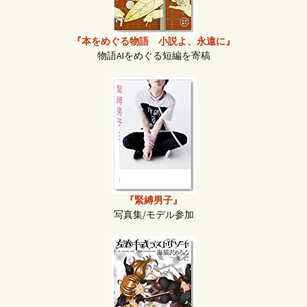
『本をめぐる物語 小説よ、永遠に』
物語AIをめぐる短編を寄稿
『緊縛男子』
写真集/モデル参加