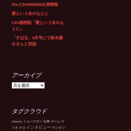
lifeとDOMMUNE出演情報
愛という名のもとに
Life感想戦「愛という名のも
とに」
「すばる」9月号にて鈴木謙
介さんと対談
アーカイブ
ア
ー
カ
イ
ブ
タグクラウド
Atlantis
ミルハウザー
仕事
ゲーム
ラ
インタビュー
ジオ
ネタ
マンガ
レ