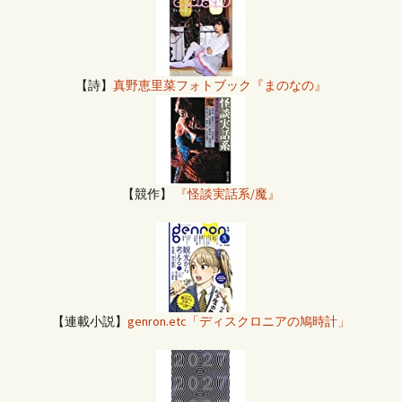
【詩】
真野恵里菜フォトブック『まのなの』
【競作】
『怪談実話系/魔』
【連載小説】
genron.etc「ディスクロニアの鳩時計」