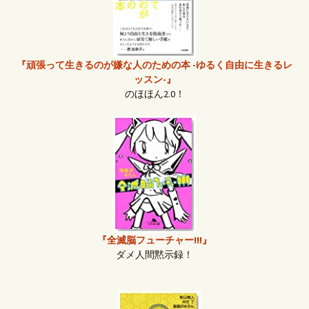
『頑張って生きるのが嫌な人のための本 -ゆるく自由に生きるレ
ッスン-』
のほほん2.0！
『全滅脳フューチャー!!!』
ダメ人間黙示録！