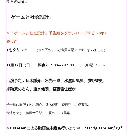
今月のLifeは
「ゲームと社会設計」
※「ゲームと社会設計」予告編をダウンロードする（mp3
39″28″）
↑をクリック
（※今回ちょっと音質が悪いです。すみません）
11月27日（日） 深夜25：00～28：00
（＝月曜1：00～）
出演予定：鈴木謙介、米光一成、水無田気流、濱野智史、
海猫沢めろん、速水健朗、斎藤哲也ほか
予告編の出演：鈴木謙介、速水健朗、斎藤哲也、伊藤聡、
寺澤さやか（論壇女子部）、長谷川P（黒幕）
※
Ustreamによる動画生中継も行います
⇒
http://ustre.am/lrQf