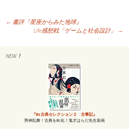
←
書評『星座からみた地球』
Life感想戦「ゲームと社会設計」
→
投
稿
NEW！
ナ
ビ
ゲ
『BL古典セレクション２ 古事記』
ー
男神乱舞！古典をBL化！鬼才はらだ先生装画