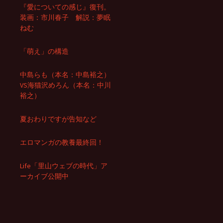
『愛についての感じ』復刊。
装画：市川春子 解説：夢眠
ねむ
「萌え」の構造
中島らも（本名：中島裕之）
VS海猫沢めろん（本名：中川
裕之）
夏おわりですが告知など
エロマンガの教養最終回！
Life「里山ウェブの時代」ア
ーカイブ公開中