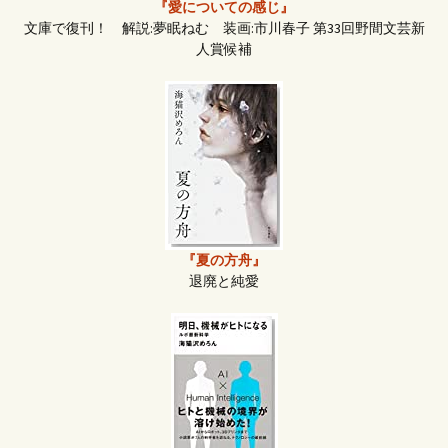
『愛についての感じ』
文庫で復刊！ 解説:夢眠ねむ 装画:市川春子 第33回野間文芸新
人賞候補
『夏の方舟』
退廃と純愛