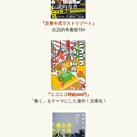
『左巻キ式ラストリゾート』
伝説的奇書復刊!!!
『ニコニコ時給800円』
「働く」をテーマにした連作！文庫化！