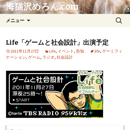
海猫沢めろん.com
コ
検
メニュー
ン
索:
テ
ン
Life「ゲームと社会設計」出演予定
ツ
2011年11月27日
Life
,
イベント
,
告知
life
,
ゲーミフィ
へ
ケーション
,
ゲーム
,
ラジオ
,
社会設計
ス
キ
ッ
プ