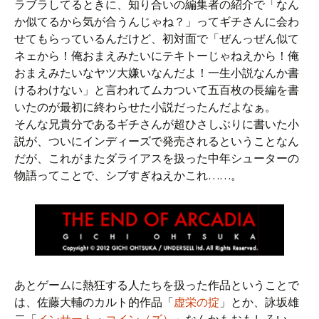
ラブラしてるときに、知り合いの編集者の紹介で「なん
か似てるから気が合うんじゃね？」ってギチさんに会わ
せてもらっているんだけど、初対面で「ぜんっぜん似て
ネェから！俺おまえみたいにテキトーじゃねえから！俺
おまえみたいなヤツ大嫌いなんだよ！一生小説なんか書
けるわけない」と言われてムカついて五百枚の長編を書
いたのが最初に終わらせた小説だったんだよなぁ。
そんな兄貴分であるギチさんが超ひさしぶりに書いた小
説が、ついにインディーズで発売されるということなん
だが、これがまたダライアスを扱った中年シューターの
物語ってことで、シブすぎねえかこれ……。
あとゲームに熱狂する人たちを扱った作品ということで
は、佐藤大輔のカルト的作品「
虚栄の掟
」とか、詠坂雄