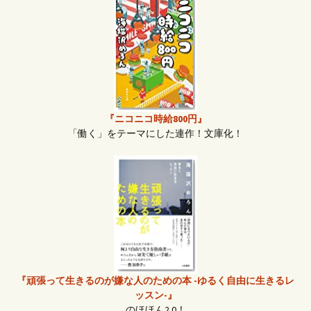
『ニコニコ時給800円』
「働く」をテーマにした連作！文庫化！
『頑張って生きるのが嫌な人のための本 -ゆるく自由に生きるレ
ッスン-』
のほほん2.0！