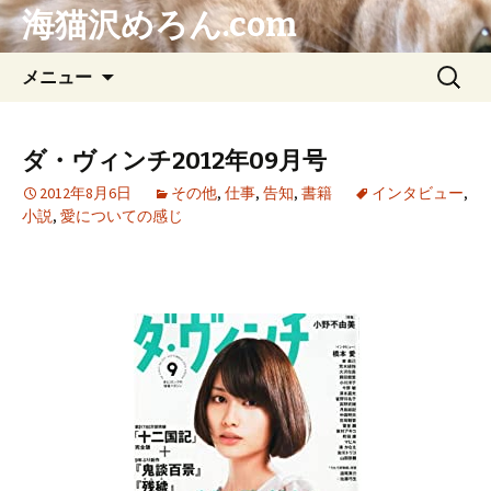
海猫沢めろん.com
コ
検
メニュー
ン
索:
テ
ン
ダ・ヴィンチ2012年09月号
ツ
2012年8月6日
その他
,
仕事
,
告知
,
書籍
インタビュー
,
へ
小説
,
愛についての感じ
ス
キ
ッ
プ