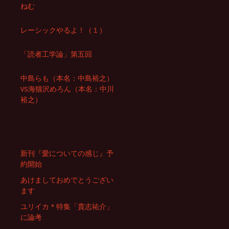
ねむ
レーシックやるよ！（１）
「読者工学論」第五回
中島らも（本名：中島裕之）
VS海猫沢めろん（本名：中川
裕之）
新刊『愛についての感じ』予
約開始
あけましておめでとうござい
ます
ユリイカ＊特集「貴志祐介」
に論考