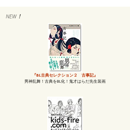
投
NEW！
稿
ナ
ビ
ゲ
『BL古典セレクション２ 古事記』
男神乱舞！古典をBL化！鬼才はらだ先生装画
ー
シ