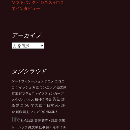
ソフトバンクビジネス＋ITに
てインタビュー
アーカイブ
ア
ー
カ
イ
ブ
タグクラウド
ゲーミフィケーション
アニメ
ニコニ
コ
ソイッシュ
対談
ランニング
売文保
存庫
ビブラムファイブフィンガーズ
告知
スタジオボイス
穂村弘
音楽
評
愛についての感じ
日常
論
鈴木謙
DOMMUNE
介
創作
萌え
マンガ
life
社会設計
書評
青春と読書
健康
レーシック
純文学
仕事
柴田元幸
ミル