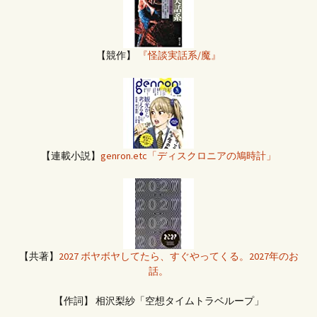
【競作】
『怪談実話系/魔』
【連載小説】
genron.etc「ディスクロニアの鳩時計」
【共著】
2027 ボヤボヤしてたら、すぐやってくる。2027年のお
話。
【作詞】 相沢梨紗「空想タイムトラベループ」