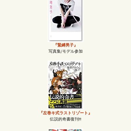
『緊縛男子』
写真集/モデル参加
『左巻キ式ラストリゾート』
伝説的奇書復刊!!!