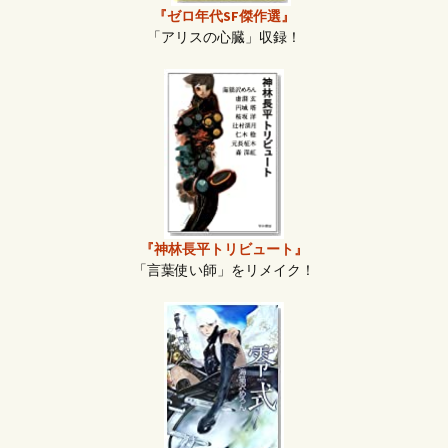
『ゼロ年代SF傑作選』
「アリスの心臓」収録！
『神林長平トリビュート』
「言葉使い師」をリメイク！