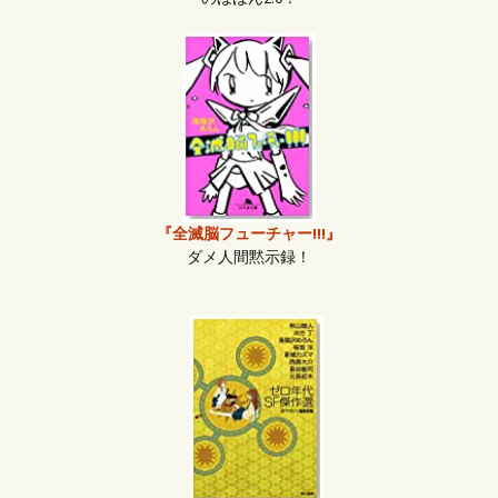
『全滅脳フューチャー!!!』
ダメ人間黙示録！