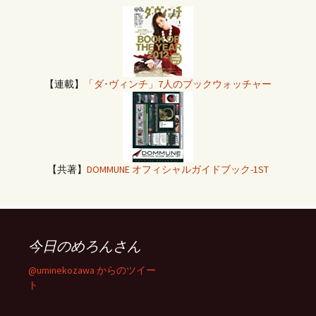
【連載】
「ダ･ヴィンチ」7人のブックウォッチャー
【共著】
DOMMUNE オフィシャルガイドブック-1ST
今日のめろんさん
@uminekozawa からのツイー
ト