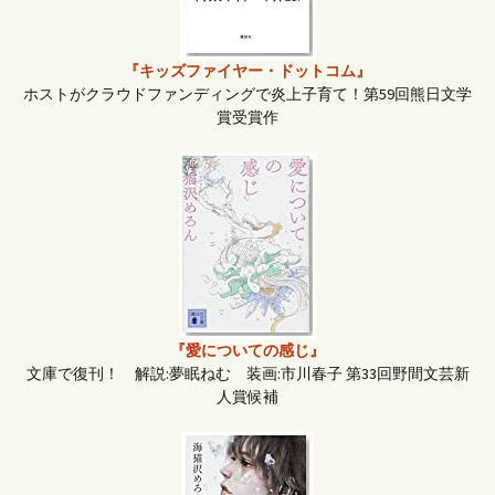
ョ
ン
『キッズファイヤー・ドットコム』
ホストがクラウドファンディングで炎上子育て！第59回熊日文学
賞受賞作
『愛についての感じ』
文庫で復刊！ 解説:夢眠ねむ 装画:市川春子 第33回野間文芸新
人賞候補