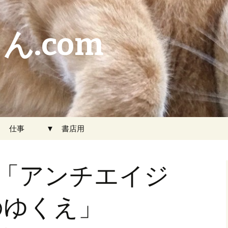
ん.com
▼ 仕事
▼ 書店用
想戦「アンチエイジ
のゆくえ」