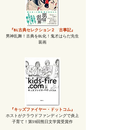
『BL古典セレクション２ 古事記』
男神乱舞！古典をBL化！鬼才はらだ先生
装画
『キッズファイヤー・ドットコム』
ホストがクラウドファンディングで炎上
子育て！第59回熊日文学賞受賞作