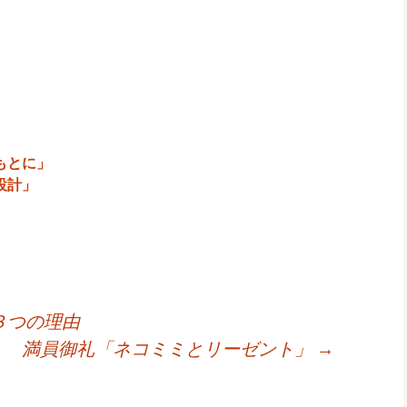
もとに」
設計」
３つの理由
満員御礼「ネコミミとリーゼント」
→