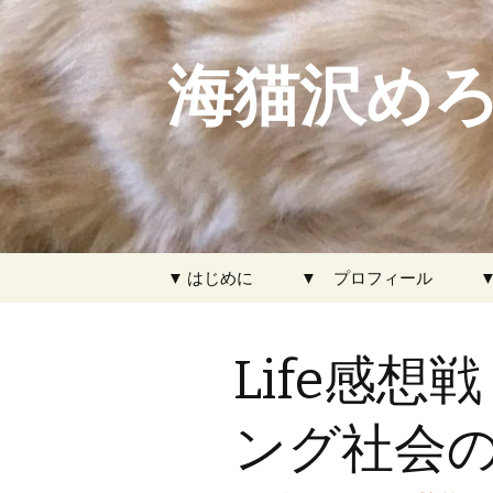
海猫沢めろ
コ
▼ はじめに
▼ プロフィール
ン
テ
ン
Life感
ツ
へ
ス
ング社会
キ
ッ