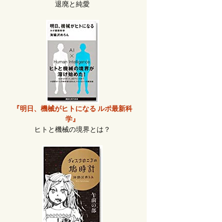
退廃と純愛
『明日、機械がヒトになる ルポ最新科
学』
ヒトと機械の境界とは？