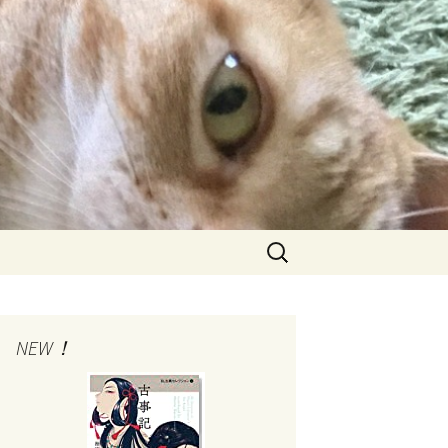
検
索:
NEW！