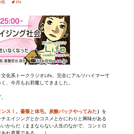
の他
life
文化系トークラジオLife。完全にアルツハイマー寸
べく、今月もお邪魔してきました。
グ。
タンス！
、
薔薇と体毛
、
炭酸パックやってみた
）
を
ンチエイジングとかコスメとかにわりと興味がある
ろいからだ（ままならない人生のなかで、コントロ
であれ貴重である……）。