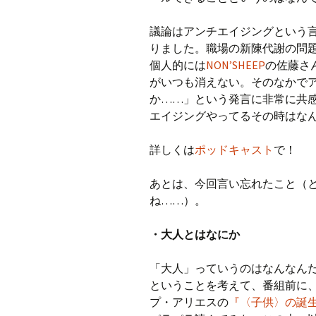
議論はアンチエイジングという
りました。職場の新陳代謝の問
個人的には
NON’SHEEP
の佐藤さ
がいつも消えない。そのなかで
か……」という発言に非常に共
エイジングやってるその時はな
詳しくは
ポッドキャスト
で！
あとは、今回言い忘れたこと（と
ね……）。
・大人とはなにか
「大人」っていうのはなんなん
ということを考えて、番組前に
プ・アリエスの
『
〈子供〉の誕