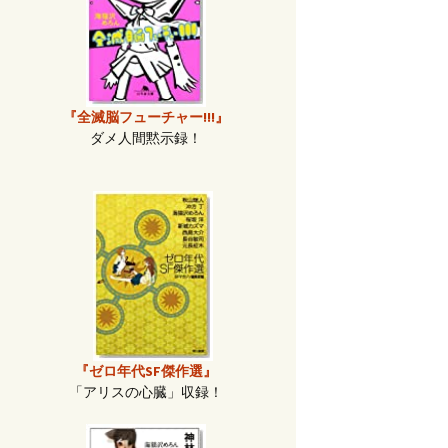
『全滅脳フューチャー!!!』
ダメ人間黙示録！
『ゼロ年代SF傑作選』
「アリスの心臓」収録！