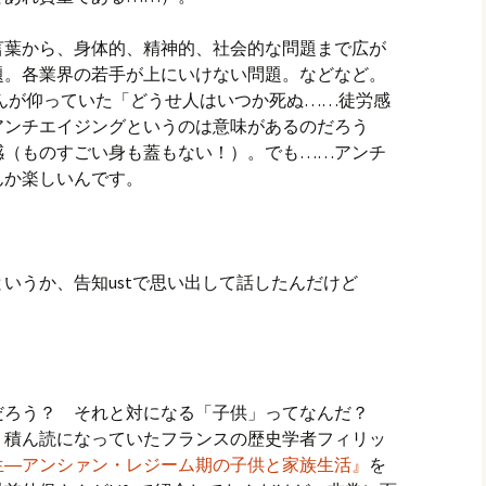
言葉から、身体的、精神的、社会的な問題まで広が
題。各業界の若手が上にいけない問題。などなど。
んが仰っていた「どうせ人はいつか死ぬ……徒労感
アンチエイジングというのは意味があるのだろう
感（ものすごい身も蓋もない！）。でも……アンチ
んか楽しいんです。
いうか、告知ustで思い出して話したんだけど
だろう？ それと対になる「子供」ってなんだ？
、積ん読になっていたフランスの歴史学者フィリッ
生―アンシァン・レジーム期の子供と家族生活
』
を