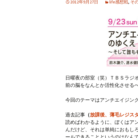
2012年9月27日
life感想戦
,
そ
プ
日曜夜の部室（笑）ＴＢＳラジオ
前の脳をなんとか活性化させる
今回のテーマはアンチエイジン
過去記事
（
放課後、薄毛レジス
読めばわかるように、ぼくはア
んだけど、それは単純におもし
ールできることというのはなん