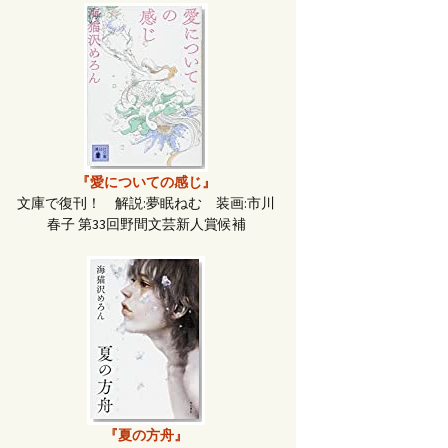
『愛についての感じ』
文庫で復刊！ 解説:夢眠ねむ 装画:市川
春子 第33回野間文芸新人賞候補
『夏の方舟』