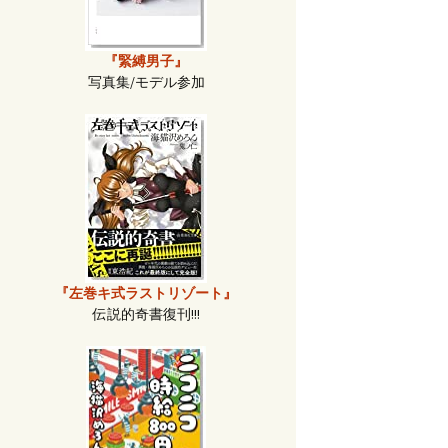
『緊縛男子』
写真集/モデル参加
『左巻キ式ラストリゾート』
伝説的奇書復刊!!!