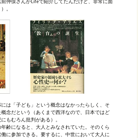
前仲俣さんがLifeで紹介してたんだけど、非常に面
う）。
パには「子ども」という概念はなかったらしく、そ
た概念だという（あくまで西洋なので、日本ではど
説にもむろん批判がある）。
の年齢になると、大人とみなされていた。そのくら
労働に参加できる。要するに、中世において大人に