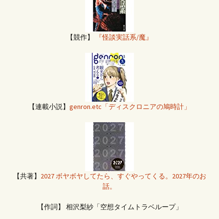
【競作】
『怪談実話系/魔』
【連載小説】
genron.etc「ディスクロニアの鳩時計」
【共著】
2027 ボヤボヤしてたら、すぐやってくる。2027年のお
話。
【作詞】 相沢梨紗「空想タイムトラベループ」