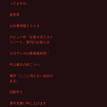
ってますか。
徒然草
お仕事情報２０１９
デビュー作『左巻キ式ラスト
リゾート』復刊のお知らせ
エロマンガの教養最終回！
中上健次の向こうへ
書評『ここに消えない会話が
ある』
試験中２
暑中見舞い申し上げます