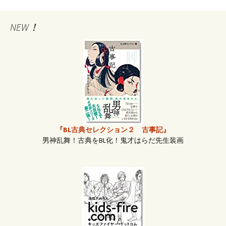
稿
NEW！
ナ
ビ
ゲ
『BL古典セレクション２ 古事記』
ー
男神乱舞！古典をBL化！鬼才はらだ先生装画
シ
ョ