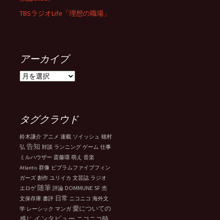
TBSラジオLife「理想の職場」
アーカイブ
ア
ー
カ
イ
ブ
タグクラウド
鈴木謙介
アニメ
連載
ソイッシュ
穂村
告知
弘
対談
ランニング
ゲーム
仕事
ミルハウザー
斎藤環
萌え
音楽
Atlantis
群像
ビブラムファイブフィン
ガーズ
創作
ユリイカ
文芸誌
ラジオ
随筆
DOMMUNE
SF
エロゲ
評論
売
日常
文保存庫
書評
ニコニコ
海外文
愛についての
学
レーシック
マンガ
インタビュー
感じ
ニコニコ時