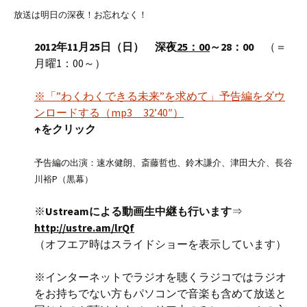
放送は明日の深夜！お忘れなく！
2012年11月25日（日） 深夜
25：00
～28：00
（＝
月曜1：00～）
※「”わくわくできる未来”を求めて」予告編をダウ
ンロードする（mp3 32’40″）
↑をクリック
予告編の出演：速水健朗、斎藤哲也、鈴木謙介、津田大介、長谷
川裕P（黒幕）
※
Ustreamによる動画生中継も行います
⇒
http://ustre.am/lrQf
（オフエア時はスライドショーを表示しています）
※インターネットでラジオを聴くラジコではラジオ
をお持ちでない方もパソコンで音楽も含めて放送と