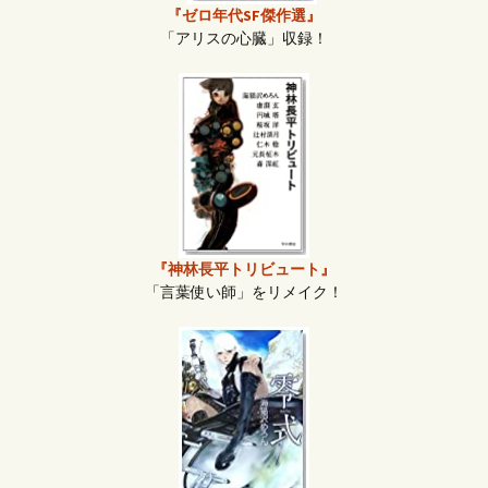
『ゼロ年代SF傑作選』
「アリスの心臓」収録！
『神林長平トリビュート』
「言葉使い師」をリメイク！