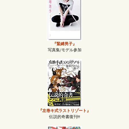
『緊縛男子』
写真集/モデル参加
『左巻キ式ラストリゾート』
伝説的奇書復刊!!!