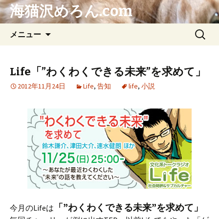
海猫沢めろん.com
コ
検
メニュー
ン
索:
テ
ン
Life「”わくわくできる未来”を求めて」
ツ
2012年11月24日
Life
,
告知
life
,
小説
へ
ス
キ
ッ
プ
「”わくわくできる未来”を求めて」
今月のLifeは