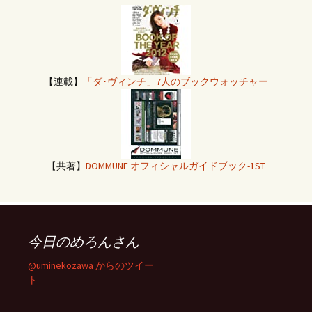
【連載】
「ダ･ヴィンチ」7人のブックウォッチャー
【共著】
DOMMUNE オフィシャルガイドブック-1ST
今日のめろんさん
@uminekozawa からのツイー
ト