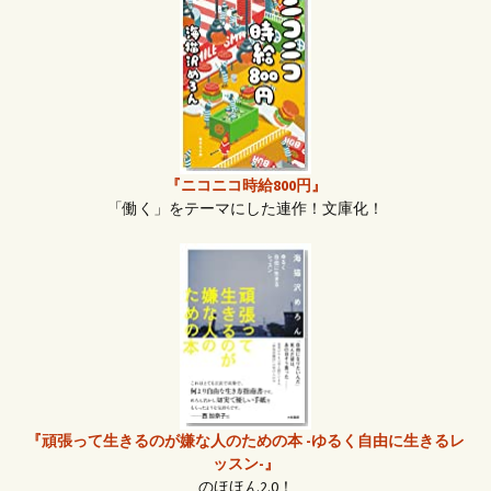
『ニコニコ時給800円』
「働く」をテーマにした連作！文庫化！
『頑張って生きるのが嫌な人のための本 -ゆるく自由に生きるレ
ッスン-』
のほほん2.0！