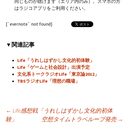
同じものが聴けます（エリア内のみ）。スマホの方
はラジコアプリをご利用ください。
[`evernote` not found]
▼関連記事
Life「うれしはずかし文化的初体験」
Life「ゲームと社会設計」出演予定
文化系トークラジオLife「東京論2012」
TBSラジオLife「理想の職場」
←
Life感想戦「うれしはずかし文化的初体
験」
空想タイムトラベループ発売
→
投