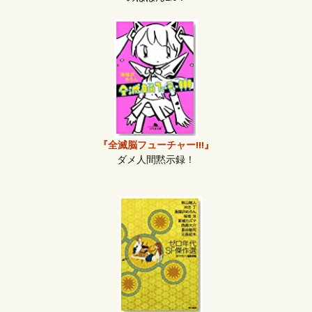
『全滅脳フューチャー!!!』
ダメ人間黙示録！