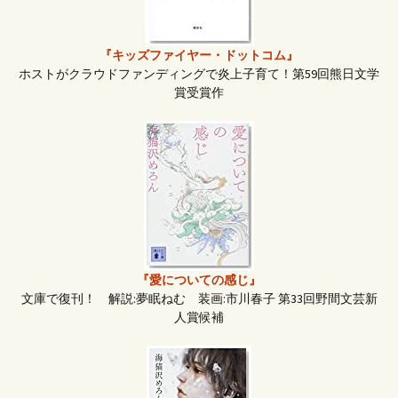
ン
『キッズファイヤー・ドットコム』
ホストがクラウドファンディングで炎上子育て！第59回熊日文学
賞受賞作
『愛についての感じ』
文庫で復刊！ 解説:夢眠ねむ 装画:市川春子 第33回野間文芸新
人賞候補