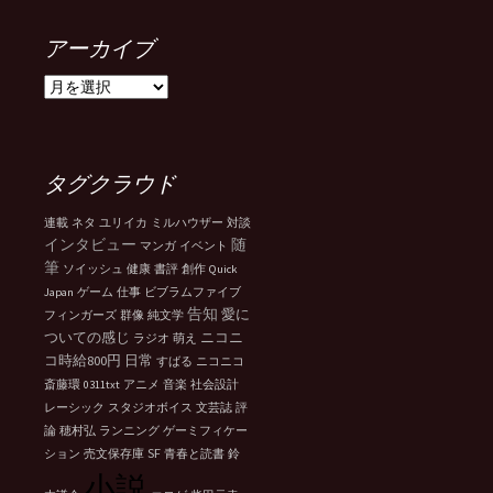
アーカイブ
ア
ー
カ
イ
ブ
タグクラウド
連載
ネタ
ユリイカ
ミルハウザー
対談
インタビュー
随
マンガ
イベント
筆
ソイッシュ
健康
書評
創作
Quick
Japan
ゲーム
仕事
ビブラムファイブ
告知
愛に
フィンガーズ
群像
純文学
ついての感じ
ニコニ
ラジオ
萌え
コ時給800円
日常
すばる
ニコニコ
斎藤環
0311txt
アニメ
音楽
社会設計
レーシック
スタジオボイス
文芸誌
評
論
穂村弘
ランニング
ゲーミフィケー
SF
ション
売文保存庫
青春と読書
鈴
小説