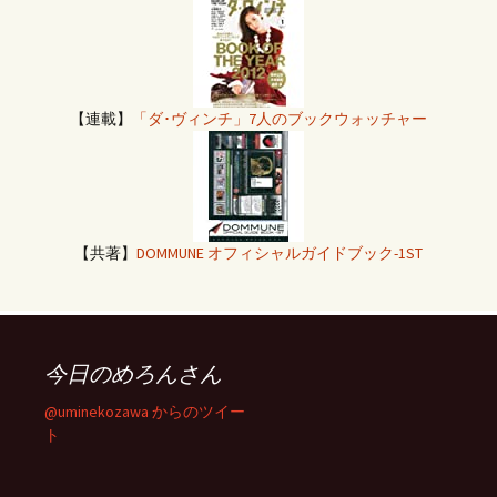
【連載】
「ダ･ヴィンチ」7人のブックウォッチャー
【共著】
DOMMUNE オフィシャルガイドブック-1ST
今日のめろんさん
@uminekozawa からのツイー
ト