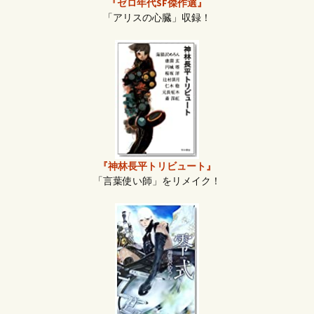
『ゼロ年代SF傑作選』
「アリスの心臓」収録！
『神林長平トリビュート』
「言葉使い師」をリメイク！