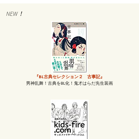
稿
NEW！
ナ
ビ
ゲ
『BL古典セレクション２ 古事記』
ー
男神乱舞！古典をBL化！鬼才はらだ先生装画
シ
ョ