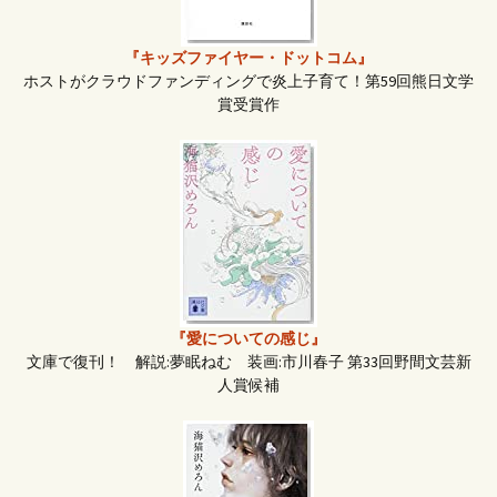
ン
『キッズファイヤー・ドットコム』
ホストがクラウドファンディングで炎上子育て！第59回熊日文学
賞受賞作
『愛についての感じ』
文庫で復刊！ 解説:夢眠ねむ 装画:市川春子 第33回野間文芸新
人賞候補