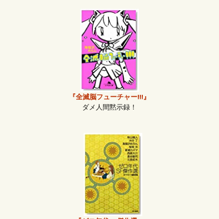
『全滅脳フューチャー!!!』
ダメ人間黙示録！