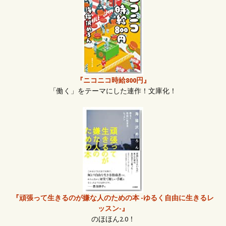
『ニコニコ時給800円』
「働く」をテーマにした連作！文庫化！
『頑張って生きるのが嫌な人のための本 -ゆるく自由に生きるレ
ッスン-』
のほほん2.0！