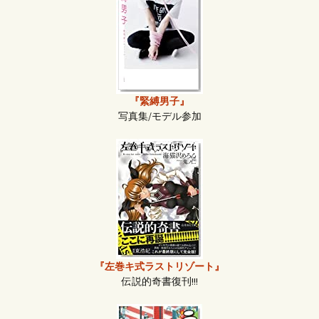
『緊縛男子』
写真集/モデル参加
『左巻キ式ラストリゾート』
伝説的奇書復刊!!!