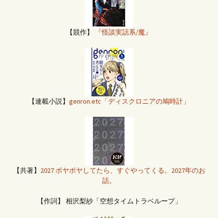
【競作】
『怪談実話系/魔』
【連載小説】
genron.etc「ディスクロニアの鳩時計」
【共著】
2027 ボヤボヤしてたら、すぐやってくる。2027年のお
話。
【作詞】 相沢梨紗「空想タイムトラベループ」