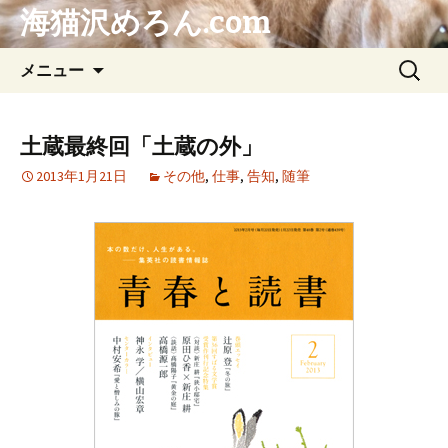
海猫沢めろん.com
コ
検
メニュー
ン
索:
テ
ン
土蔵最終回「土蔵の外」
ツ
2013年1月21日
その他
,
仕事
,
告知
,
随筆
へ
ス
キ
ッ
プ