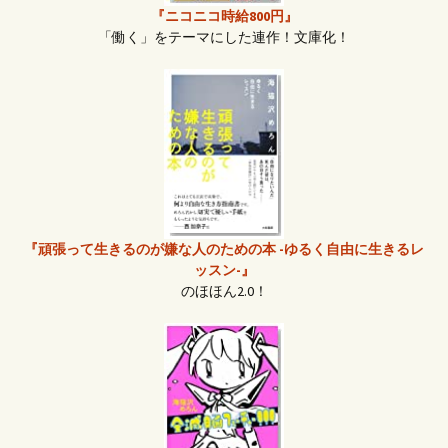
『ニコニコ時給800円』
「働く」をテーマにした連作！文庫化！
『頑張って生きるのが嫌な人のための本 -ゆるく自由に生きるレ
ッスン-』
のほほん2.0！