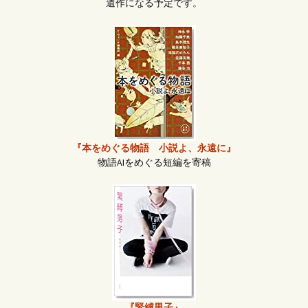
遺作になる予定です。
『本をめぐる物語 小説よ、永遠に』
物語AIをめぐる短編を寄稿
『緊縛男子』