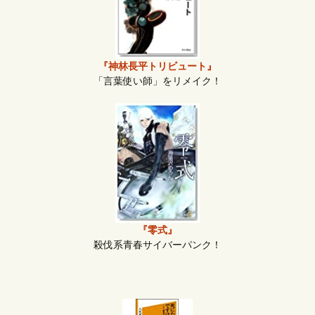
『神林長平トリビュート』
「言葉使い師」をリメイク！
『零式』
殺伐系青春サイバーパンク！