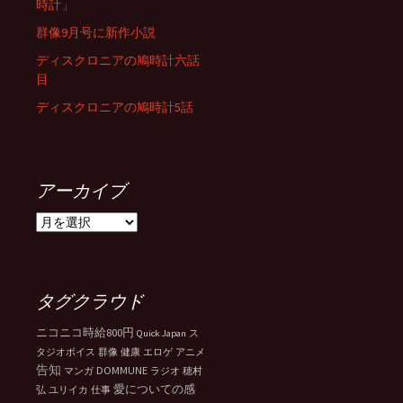
時計」
群像9月号に新作小説
ディスクロニアの鳩時計六話
目
ディスクロニアの鳩時計5話
アーカイブ
ア
ー
カ
イ
ブ
タグクラウド
ニコニコ時給800円
Quick Japan
ス
タジオボイス
群像
健康
エロゲ
アニメ
告知
DOMMUNE
マンガ
ラジオ
穂村
愛についての感
弘
ユリイカ
仕事