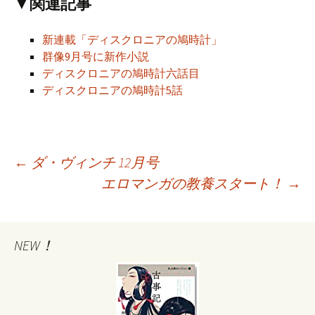
▼関連記事
新連載「ディスクロニアの鳩時計」
群像9月号に新作小説
ディスクロニアの鳩時計六話目
ディスクロニアの鳩時計5話
←
ダ・ヴィンチ 12月号
エロマンガの教養スタート！
→
投
稿
NEW！
ナ