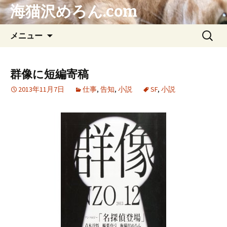
海猫沢めろん.com
コ
検
メニュー
ン
索:
テ
ン
群像に短編寄稿
ツ
2013年11月7日
仕事
,
告知
,
小説
SF
,
小説
へ
ス
キ
ッ
プ