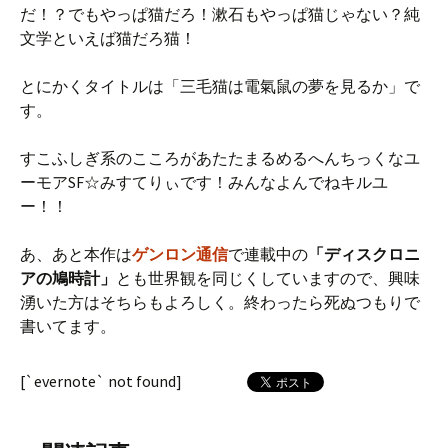
だ！？でもやっぱ猫だろ！漱石もやっぱ猫じゃない？純
文学といえば猫だろ猫！
とにかくタイトルは「三毛猫は電氣鼠の夢を見るか」で
す。
すこふしぎ系のこころがあたたまるめるへんちっくなユ
ーモアSF☆みすてりぃです！みんなよんでねキルユ
ー！！
あ、あと本作は
ゲンロン通信
で連載中の
「ディスクロニ
アの鳩時計」
とも世界観を同じくしていますので、興味
湧いた方はそちらもよろしく。終わったら死ぬつもりで
書いてます。
[`evernote` not found]