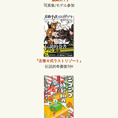
写真集/モデル参加
『左巻キ式ラストリゾート』
伝説的奇書復刊!!!