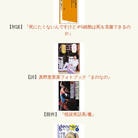
【対談】
『死にたくないんですけど iPS細胞は死を克服できるの
か』
【詩】
真野恵里菜フォトブック『まのなの』
【競作】
『怪談実話系/魔』