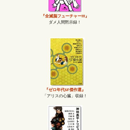
『全滅脳フューチャー!!!』
ダメ人間黙示録！
『ゼロ年代SF傑作選』
「アリスの心臓」収録！