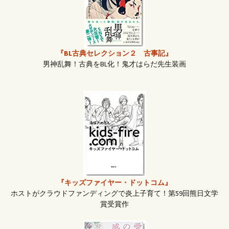
ビ
ゲ
『BL古典セレクション２ 古事記』
ー
男神乱舞！古典をBL化！鬼才はらだ先生装画
シ
ョ
ン
『キッズファイヤー・ドットコム』
ホストがクラウドファンディングで炎上子育て！第59回熊日文学
賞受賞作