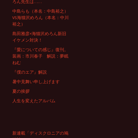
ろん先生は……
中島らも（本名：中島裕之）
VS海猫沢めろん（本名：中川
裕之）
島田雅彦×海猫沢めろん新旧
イケメン対決！
『愛についての感じ』復刊。
装画：市川春子 解説：夢眠
ねむ
『僕のエア』解説
暑中見舞い申し上げます
夏の挨拶
人生を変えたアルバム
新連載「ディスクロニアの鳩