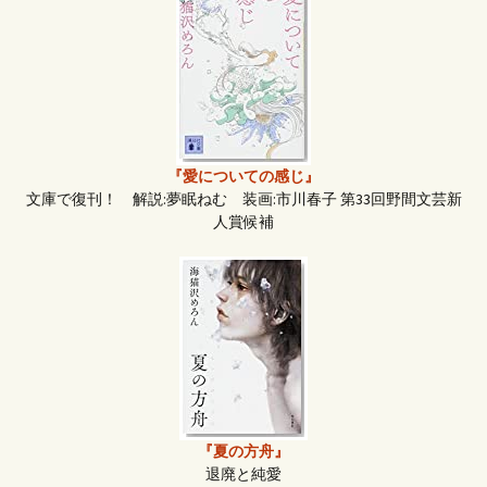
『愛についての感じ』
文庫で復刊！ 解説:夢眠ねむ 装画:市川春子 第33回野間文芸新
人賞候補
『夏の方舟』
退廃と純愛