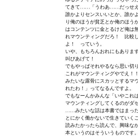
てきて……「うわあ……だっせ
誰かよりセンスいいとか、誰か
り俺のほうが貧乏とか俺のほう
はコンテンツに金とるけど俺は
れマウンティングだろ！ 比較
よ！ っていう。
いや、もちろんおれにもありま
叫びあげて！
でもやっぱそれやるなら思い切
これがマウンティングやでえ！
みたいな露骨にスカッとするマ
れたわ！」ってなるんですよ。
でもなーんかみんな「いやこれ
マウンティングしてくるのがダ
……みたいな話は本書ではまっ
とにかく働かないで生きていく
読みたかったら読んで、興味な
本というのはそういうものです