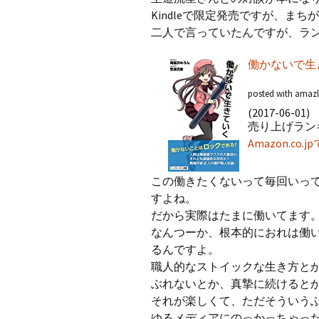
プ
Kindleで限定発売ですが、ま
二人で言っていたんですが、ラ
働かないで生
posted with amazle
(2017-06-01)
売り上げランキン
Amazon.co
この働きたくないって毎回いっ
すよね。
だから実際はたまに働いてます
なんつーか、根本的におれは働
るんですよ。
職人的なストイックな生き方と
ぶれないとか、真摯に続けると
それが楽しくて、ただそういう
ゆるメディアにのっかっちゃっ