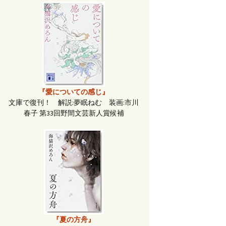
『愛についての感じ』
文庫で復刊！ 解説:夢眠ねむ 装画:市川
春子 第33回野間文芸新人賞候補
『夏の方舟』