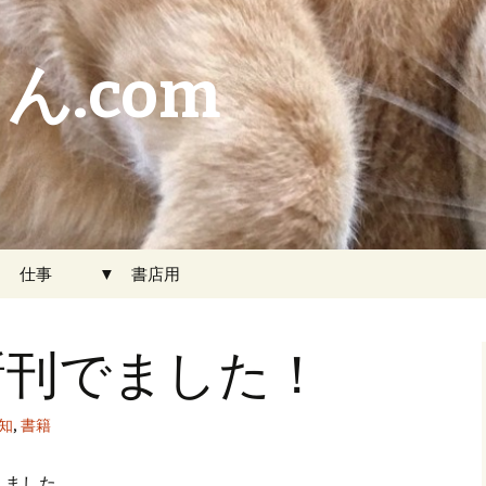
ん.com
▼ 仕事
▼ 書店用
で新刊でました！
知
,
書籍
りました。