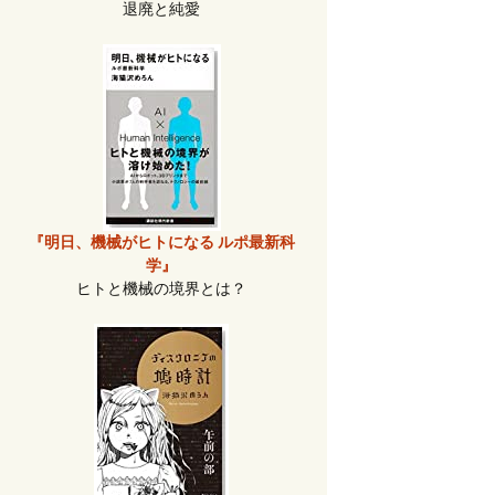
退廃と純愛
『明日、機械がヒトになる ルポ最新科
学』
ヒトと機械の境界とは？