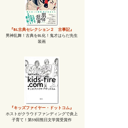
『BL古典セレクション２ 古事記』
男神乱舞！古典をBL化！鬼才はらだ先生
装画
『キッズファイヤー・ドットコム』
ホストがクラウドファンディングで炎上
子育て！第59回熊日文学賞受賞作