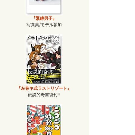
『緊縛男子』
写真集/モデル参加
『左巻キ式ラストリゾート』
伝説的奇書復刊!!!