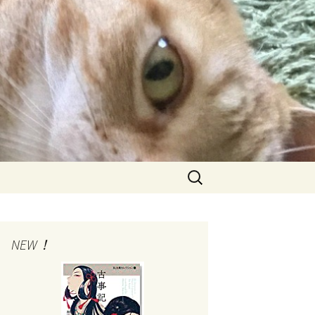
検
索:
NEW！