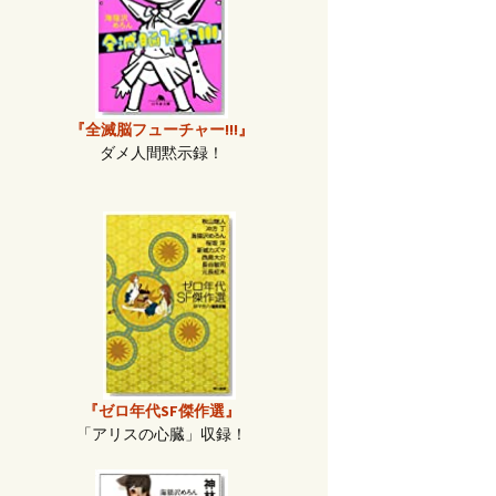
『全滅脳フューチャー!!!』
ダメ人間黙示録！
『ゼロ年代SF傑作選』
「アリスの心臓」収録！