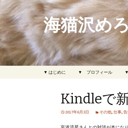
海猫沢めろ
コ
▼ はじめに
▼ プロフィール
ン
テ
ン
Kindle
ツ
へ
ス
2017年6月3日
その他
,
仕事
,
告
キ
ッ
至道流星さんとの対談が本にな