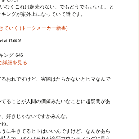
ちがいなくこれは超売れない。でもどうでもいいよ。と
ンキングが案外上になっていて謎です。
きていく (トークメーカー新書)
t at 17.06.03
グ: 646
.jpで詳細を見る
てるおれですけど、実際はたらかないとヒマなんで
。
いてることが人間の価値みたいなことに超疑問があ
か、好きじゃないですかみんな。
かね。
ふうに生きてるヒトはいいんですけど、なんかあら
た時点で、ぼくはそれが全部マウンティングに見え